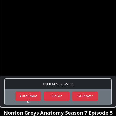
PILIHAN SERVER
AutoEmbe
VidSrc
GDPlayer
d
Nonton Greys Anatomy Season 7 Episode 5