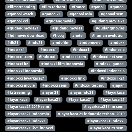
S-13 Eps-21
S-13 Eps-22
S-13 Eps-23
#filmstreaming
#film terbaru
#france
#ganol
#ganool
#ganool.watch
#ganool21
#ganool asia
#ganool semi
S-13 Eps-24
S-14 Eps-1
S-14 Eps-2
#ganool xxi
#gudangmovie
#gudang movie 21
S-14 Eps-3
S-14 Eps-4
S-14 Eps-5
#gudangmovie21
#gudang movies
#gudangmovies
#hd movie download
#hooq
#hotel
#human evolution
S-14 Eps-6
S-14 Eps-7
S-14 Eps-8
#ilk21
#indo21
#indofilm
#indomovie
#indoxx
#indo xx1
#indoxx1
#indoxx1
#indonesia
S-14 Eps-9
S-14 Eps-10
S-14 Eps-11
#indoxx1.com
#indo xxi
#indoxxi.com
#indoxxi.net semi
S-14 Eps-12
S-14 Eps-13
S-14 Eps-14
#indoxxi bz
#indoxxi film indonesia
#indoxxi ganool
#indo xxi indonesia
#indoxxi indonesia
S-14 Eps-15
S-14 Eps-16
S-14 Eps-17
#indoxxi layarkaca21
#indoxxi link
#indoxxi lk21
#indoxxi movie
#indoxxi semi
#indoxxi terbaru
#japan
S-14 Eps-18
S-14 Eps-19
S-14 Eps-20
#kstreaming
#layar 21
#layarindo21
#layarkaca
S-14 Eps-21
S-14 Eps-22
S-14 Eps-23
#layar kaca
#layar kaca21
#layarkaca21
#layarkaca 21
#layarkaca21 2019 semi
#layarkaca21 film semi
S-14 Eps-24
S-15 Eps-1
S-15 Eps-2
#layarkaca21 indonesia
#layar kaca 21 indonesia terbaru 2019
#layarkaca21 indoxx1
#layarkaca21 indoxxi
S-15 Eps-3
S-15 Eps-4
S-15 Eps-5
#layarkaca21 lk21 indoxxi
#layar kaca 21 semi