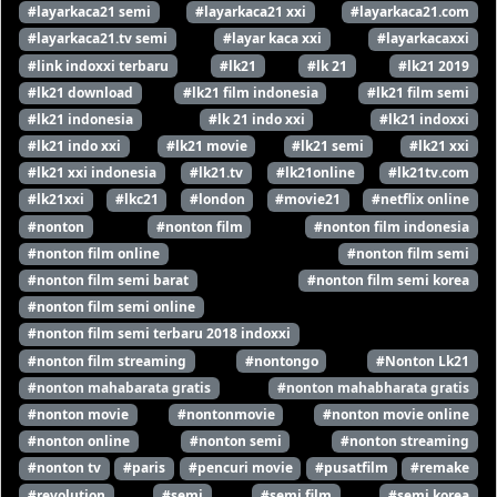
#layarkaca21 semi
#layarkaca21 xxi
#layarkaca21.com
S-15 Eps-6
S-15 Eps-7
S-15 Eps-8
#layarkaca21.tv semi
#layar kaca xxi
#layarkacaxxi
S-15 Eps-9
S-15 Eps-10
S-15 Eps-11
#link indoxxi terbaru
#lk21
#lk 21
#lk21 2019
#lk21 download
#lk21 film indonesia
#lk21 film semi
S-15 Eps-12
S-15 Eps-13
S-15 Eps-14
#lk21 indonesia
#lk 21 indo xxi
#lk21 indoxxi
#lk21 indo xxi
#lk21 movie
#lk21 semi
#lk21 xxi
S-15 Eps-15
S-15 Eps-16
S-15 Eps-17
#lk21 xxi indonesia
#lk21.tv
#lk21online
#lk21tv.com
S-15 Eps-18
S-15 Eps-19
S-15 Eps-20
#lk21xxi
#lkc21
#london
#movie21
#netflix online
#nonton
#nonton film
#nonton film indonesia
S-15 Eps-21
S-15 Eps-22
S-15 Eps-23
#nonton film online
#nonton film semi
#nonton film semi barat
#nonton film semi korea
S-15 Eps-24
S-15 Eps-25
S-16 Eps-1
#nonton film semi online
S-16 Eps-2
S-16 Eps-3
S-16 Eps-4
#nonton film semi terbaru 2018 indoxxi
#nonton film streaming
#nontongo
#Nonton Lk21
S-16 Eps-5
S-16 Eps-6
S-16 Eps-7
#nonton mahabarata gratis
#nonton mahabharata gratis
#nonton movie
#nontonmovie
#nonton movie online
S-16 Eps-8
S-16 Eps-9
S-16 Eps-10
#nonton online
#nonton semi
#nonton streaming
#nonton tv
#paris
#pencuri movie
#pusatfilm
#remake
S-16 Eps-11
S-16 Eps-12
S-16 Eps-13
#revolution
#semi
#semi film
#semi korea