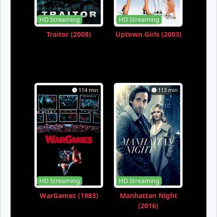
S-3 Eps-25
S-4 Eps-1
S-4 Eps-2
HD Streaming
HD Streaming
Traitor (2008)
Uptown Girls (2003)
S-4 Eps-3
S-4 Eps-4
S-4 Eps-5
S-4 Eps-6
S-4 Eps-7
S-4 Eps-8
S-4 Eps-9
S-4 Eps-10
S-4 Eps-11
114 min
113 min
S-4 Eps-12
S-4 Eps-13
S-4 Eps-14
S-4 Eps-15
S-4 Eps-16
S-4 Eps-17
S-5 Eps-1
S-5 Eps-2
S-5 Eps-3
S-5 Eps-4
S-5 Eps-5
S-5 Eps-6
S-5 Eps-7
S-5 Eps-8
S-5 Eps-9
HD Streaming
HD Streaming
S-5 Eps-10
S-5 Eps-11
S-5 Eps-12
WarGames (1983)
Manhattan Night
(2016)
S-5 Eps-13
S-5 Eps-14
S-5 Eps-15