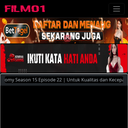
 Season 15 Episode 22 | Untuk Kualitas dan Kecepatan Stre