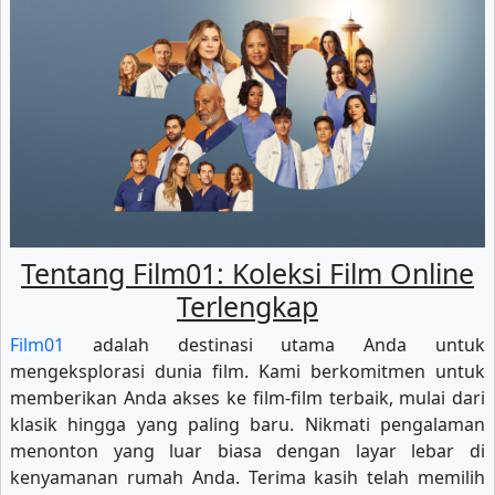
S-9 Eps-18
S-9 Eps-19
S-9 Eps-20
S-9 Eps-21
S-9 Eps-22
S-9 Eps-23
S-9 Eps-24
S-10 Eps-1
S-10 Eps-2
S-10 Eps-3
S-10 Eps-4
S-10 Eps-5
S-10 Eps-6
S-10 Eps-7
S-10 Eps-8
S-10 Eps-9
S-10 Eps-10
S-10 Eps-11
Tentang Film01: Koleksi Film Online
Terlengkap
S-10 Eps-12
S-10 Eps-13
S-10 Eps-14
Film01
adalah destinasi utama Anda untuk
S-10 Eps-15
S-10 Eps-16
S-10 Eps-17
mengeksplorasi dunia film. Kami berkomitmen untuk
S-10 Eps-18
S-10 Eps-19
S-10 Eps-20
memberikan Anda akses ke film-film terbaik, mulai dari
klasik hingga yang paling baru. Nikmati pengalaman
S-10 Eps-21
S-10 Eps-22
S-10 Eps-23
menonton yang luar biasa dengan layar lebar di
kenyamanan rumah Anda. Terima kasih telah memilih
S-10 Eps-24
S-11 Eps-1
S-11 Eps-2