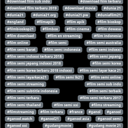
#download film sub indo
#download film terbaru
#download film terbaru 2019
#download movie
#dunia 21
S-12 Eps-12
S-12 Eps-13
S-12 Eps-14
#dunia21
#dunia21.org
#dunia21.pw
#duniafilm21
S-12 Eps-15
S-12 Eps-16
S-12 Eps-17
#england
#filmapik
#film apik
#film bioskop
#filmbioskop21
#filmbox
#film cinema
#film dewasa
S-12 Eps-18
S-12 Eps-19
S-12 Eps-20
#film download
#film en streaming
#film indonesia
#film online
#film semi
#film semi australia
S-12 Eps-21
S-12 Eps-22
S-12 Eps-23
#film semi barat
#film semi indonesia
#film semi indoxxi
S-12 Eps-24
S-13 Eps-1
S-13 Eps-2
#film semi indoxxi terbaru 2018
#film semi jepang
#film semi jepang indoxxi 2018
#film semi korea
S-13 Eps-3
S-13 Eps-4
S-13 Eps-5
#film semi korea terbaru 2018 indoxxi
#film semi layar kaca 21
#film semi layarkaca21
#film semi lk21
#film semi online
S-13 Eps-6
S-13 Eps-7
S-13 Eps-8
#film semi streaming
#film semi sub indo
S-13 Eps-9
S-13 Eps-10
S-13 Eps-11
#film semi subtitle indonesia
#film semi terbaik
#film semi terbaru
#film semi terbaru 2017
S-13 Eps-12
S-13 Eps-13
S-13 Eps-14
#film semi thailand
#film semi xxi
#films streaming
#filmstreaming
#film terbaru
#france
#ganol
#ganool
S-13 Eps-15
S-13 Eps-16
S-13 Eps-17
#ganool.watch
#ganool21
#ganool asia
#ganool semi
#ganool xxi
#gudangmovie
#gudang movie 21
S-13 Eps-18
S-13 Eps-19
S-13 Eps-20