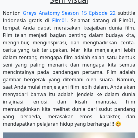
S-8 Eps-9
S-8 Eps-10
S-8 Eps-11
Nonton
Greys Anatomy Season 15 Episode 22
subtitle
S-8 Eps-12
S-8 Eps-13
S-8 Eps-14
Indonesia gratis di
Film01
. Selamat datang di Film01,
tempat Anda dapat merasakan keajaiban dunia film.
S-8 Eps-15
S-8 Eps-16
S-8 Eps-17
Film telah menjadi bagian penting dalam budaya kita,
menghibur, menginspirasi, dan menghadirkan cerita-
S-8 Eps-18
S-8 Eps-19
S-8 Eps-20
cerita yang tak terlupakan. Mari kita menjelajahi lebih
dalam tentang mengapa film adalah salah satu bentuk
S-8 Eps-21
S-8 Eps-22
S-8 Eps-23
seni yang paling menarik dan mengapa kita semua
S-8 Eps-24
S-9 Eps-1
S-9 Eps-2
mencintainya pada pandangan pertama. Film adalah
gambar bergerak yang ditemani oleh suara. Namun,
S-9 Eps-3
S-9 Eps-4
S-9 Eps-5
saat Anda mulai menjelajahi film lebih dalam, Anda akan
menyadari bahwa itu adalah jendela ke dalam dunia
S-9 Eps-6
S-9 Eps-7
S-9 Eps-8
imajinasi, emosi, dan kisah manusia. Film
S-9 Eps-9
S-9 Eps-10
S-9 Eps-11
memungkinkan kita melihat dunia dari sudut pandang
yang berbeda, merasakan emosi karakter, dan
S-9 Eps-12
S-9 Eps-13
S-9 Eps-14
mendapatkan pelajaran hidup yang berharga !!! 😀
S-9 Eps-15
S-9 Eps-16
S-9 Eps-17