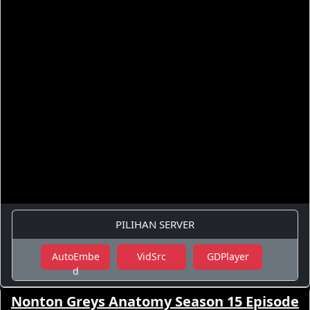
PILIHAN SERVER
AutoEmbe
VidSrc
GDPlayer
d
Nonton Greys Anatomy Season 15 Episode