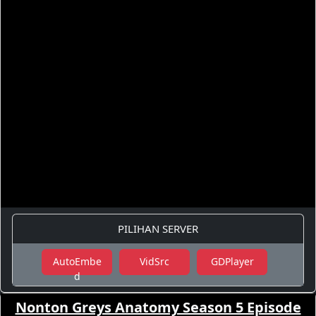
PILIHAN SERVER
AutoEmbe
VidSrc
GDPlayer
d
Nonton Greys Anatomy Season 5 Episode