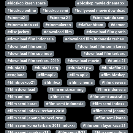
#bioskop keren space
#bioskop movie cinema xxi
S-12 Eps-12
S-12 Eps-13
S-12 Eps-14
#bioskop online
#bioskop semi
#bollywood movie download
#cinema21
#cinema 21
#cinemaindo semi
S-12 Eps-15
S-12 Eps-16
S-12 Eps-17
#cinema indo xxi
#cinemakeren
#daftar hitam
#demon
#disc jockey
#download film
#download film gratis
S-12 Eps-18
S-12 Eps-19
S-12 Eps-20
#download film indonesia
#download film indonesia terbaru
S-12 Eps-21
S-12 Eps-22
S-12 Eps-23
#download film semi
#download film semi korea
#download film sub indo
#download film terbaru
S-12 Eps-24
S-13 Eps-1
S-13 Eps-2
#download film terbaru 2019
#download movie
#dunia 21
#dunia21
#dunia21.org
#dunia21.pw
#duniafilm21
S-13 Eps-3
S-13 Eps-4
S-13 Eps-5
#england
#filmapik
#film apik
#film bioskop
S-13 Eps-6
S-13 Eps-7
S-13 Eps-8
#filmbioskop21
#filmbox
#film cinema
#film dewasa
#film download
#film en streaming
#film indonesia
S-13 Eps-9
S-13 Eps-10
S-13 Eps-11
#film online
#film semi
#film semi australia
#film semi barat
#film semi indonesia
#film semi indoxxi
S-13 Eps-12
S-13 Eps-13
S-13 Eps-14
#film semi indoxxi terbaru 2018
#film semi jepang
#film semi jepang indoxxi 2018
#film semi korea
S-13 Eps-15
S-13 Eps-16
S-13 Eps-17
#film semi korea terbaru 2018 indoxxi
#film semi layar kaca 21
S-13 Eps-18
S-13 Eps-19
S-13 Eps-20
#film semi layarkaca21
#film semi lk21
#film semi online