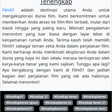
Terlengkap
S-11 Eps-3
S-11 Eps-4
S-11 Eps-5
Film01
adalah destinasi utama Anda untuk
mengeksplorasi dunia film. Kami berkomitmen untuk
S-11 Eps-6
S-11 Eps-7
S-11 Eps-8
memberikan Anda akses ke film-film terbaik, mulai dari
klasik hingga yang paling baru. Nikmati pengalaman
S-11 Eps-9
S-11 Eps-10
S-11 Eps-11
menonton yang luar biasa dengan layar lebar di
S-11 Eps-12
S-11 Eps-13
S-11 Eps-14
kenyamanan rumah Anda. Terima kasih telah memilih
Film01 sebagai teman setia Anda dalam perjalanan film.
S-11 Eps-15
S-11 Eps-16
S-11 Eps-17
Kami berharap Anda menikmati eksplorasi Anda dalam
dunia yang kaya ini dan selalu merasa terinspirasi oleh
S-11 Eps-18
S-11 Eps-19
S-11 Eps-20
karya-karya besar yang kami sajikan. Tunggu apa lagi?
S-11 Eps-21
S-11 Eps-22
S-11 Eps-23
Ayo bergabung dengan kami di Film01 dan jadilah
bagian dari perjalanan film yang tak ada habisnya.
S-11 Eps-24
S-12 Eps-1
S-12 Eps-2
Selamat menonton!
S-12 Eps-3
S-12 Eps-4
S-12 Eps-5
#bioskop21
#bioskop 21
#bioskop keren
#bioskopkeren
S-12 Eps-6
S-12 Eps-7
S-12 Eps-8
#bioskopkeren.space
#bioskopkeren.tv
#bioskop keren 21
#bioskopkeren21
#bioskopkerenin
#bioskopkeren semi
S-12 Eps-9
S-12 Eps-10
S-12 Eps-11