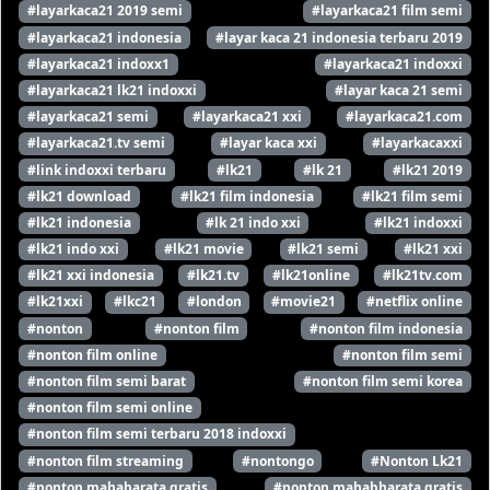
#layarkaca21 2019 semi
#layarkaca21 film semi
#layarkaca21 indonesia
#layar kaca 21 indonesia terbaru 2019
S-15 Eps-6
S-15 Eps-7
S-15 Eps-8
#layarkaca21 indoxx1
#layarkaca21 indoxxi
S-15 Eps-9
S-15 Eps-10
S-15 Eps-11
#layarkaca21 lk21 indoxxi
#layar kaca 21 semi
#layarkaca21 semi
#layarkaca21 xxi
#layarkaca21.com
S-15 Eps-12
S-15 Eps-13
S-15 Eps-14
#layarkaca21.tv semi
#layar kaca xxi
#layarkacaxxi
#link indoxxi terbaru
#lk21
#lk 21
#lk21 2019
S-15 Eps-15
S-15 Eps-16
S-15 Eps-17
#lk21 download
#lk21 film indonesia
#lk21 film semi
S-15 Eps-18
S-15 Eps-19
S-15 Eps-20
#lk21 indonesia
#lk 21 indo xxi
#lk21 indoxxi
#lk21 indo xxi
#lk21 movie
#lk21 semi
#lk21 xxi
S-15 Eps-21
S-15 Eps-22
S-15 Eps-23
#lk21 xxi indonesia
#lk21.tv
#lk21online
#lk21tv.com
#lk21xxi
#lkc21
#london
#movie21
#netflix online
S-15 Eps-24
S-15 Eps-25
S-16 Eps-1
#nonton
#nonton film
#nonton film indonesia
S-16 Eps-2
S-16 Eps-3
S-16 Eps-4
#nonton film online
#nonton film semi
#nonton film semi barat
#nonton film semi korea
S-16 Eps-5
S-16 Eps-6
S-16 Eps-7
#nonton film semi online
#nonton film semi terbaru 2018 indoxxi
S-16 Eps-8
S-16 Eps-9
S-16 Eps-10
#nonton film streaming
#nontongo
#Nonton Lk21
#nonton mahabarata gratis
#nonton mahabharata gratis
S-16 Eps-11
S-16 Eps-12
S-16 Eps-13