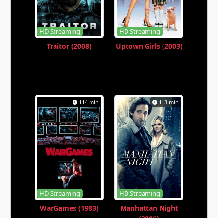
S-3 Eps-22
S-3 Eps-23
S-3 Eps-24
S-3 Eps-25
S-4 Eps-1
S-4 Eps-2
HD Streaming
HD Streaming
Traitor (2008)
Uptown Girls (2003)
S-4 Eps-3
S-4 Eps-4
S-4 Eps-5
S-4 Eps-6
S-4 Eps-7
S-4 Eps-8
S-4 Eps-9
S-4 Eps-10
S-4 Eps-11
114 min
113 min
S-4 Eps-12
S-4 Eps-13
S-4 Eps-14
S-4 Eps-15
S-4 Eps-16
S-4 Eps-17
S-5 Eps-1
S-5 Eps-2
S-5 Eps-3
S-5 Eps-4
S-5 Eps-5
S-5 Eps-6
S-5 Eps-7
S-5 Eps-8
S-5 Eps-9
HD Streaming
HD Streaming
S-5 Eps-10
S-5 Eps-11
S-5 Eps-12
WarGames (1983)
Manhattan Night