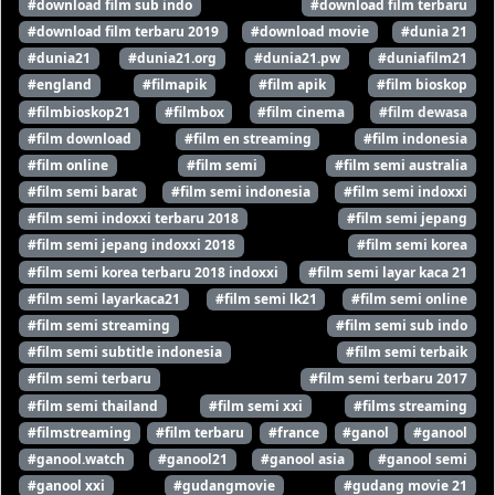
#download film sub indo
#download film terbaru
#download film terbaru 2019
#download movie
#dunia 21
S-12 Eps-12
S-12 Eps-13
S-12 Eps-14
#dunia21
#dunia21.org
#dunia21.pw
#duniafilm21
S-12 Eps-15
S-12 Eps-16
S-12 Eps-17
#england
#filmapik
#film apik
#film bioskop
#filmbioskop21
#filmbox
#film cinema
#film dewasa
S-12 Eps-18
S-12 Eps-19
S-12 Eps-20
#film download
#film en streaming
#film indonesia
#film online
#film semi
#film semi australia
S-12 Eps-21
S-12 Eps-22
S-12 Eps-23
#film semi barat
#film semi indonesia
#film semi indoxxi
S-12 Eps-24
S-13 Eps-1
S-13 Eps-2
#film semi indoxxi terbaru 2018
#film semi jepang
#film semi jepang indoxxi 2018
#film semi korea
S-13 Eps-3
S-13 Eps-4
S-13 Eps-5
#film semi korea terbaru 2018 indoxxi
#film semi layar kaca 21
#film semi layarkaca21
#film semi lk21
#film semi online
S-13 Eps-6
S-13 Eps-7
S-13 Eps-8
#film semi streaming
#film semi sub indo
S-13 Eps-9
S-13 Eps-10
S-13 Eps-11
#film semi subtitle indonesia
#film semi terbaik
#film semi terbaru
#film semi terbaru 2017
S-13 Eps-12
S-13 Eps-13
S-13 Eps-14
#film semi thailand
#film semi xxi
#films streaming
#filmstreaming
#film terbaru
#france
#ganol
#ganool
S-13 Eps-15
S-13 Eps-16
S-13 Eps-17
#ganool.watch
#ganool21
#ganool asia
#ganool semi
#ganool xxi
#gudangmovie
#gudang movie 21
S-13 Eps-18
S-13 Eps-19
S-13 Eps-20