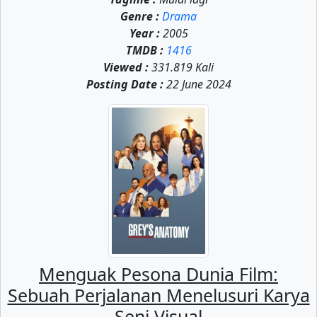
S-6 Eps-22
S-6 Eps-23
S-6 Eps-24
Genre :
Drama
Year :
2005
S-7 Eps-1
S-7 Eps-2
S-7 Eps-3
TMDB :
1416
Viewed :
331.819 Kali
S-7 Eps-4
S-7 Eps-5
S-7 Eps-6
Posting Date :
22 June 2024
S-7 Eps-7
S-7 Eps-8
S-7 Eps-9
S-7 Eps-10
S-7 Eps-11
S-7 Eps-12
S-7 Eps-13
S-7 Eps-14
S-7 Eps-15
S-7 Eps-16
S-7 Eps-17
S-7 Eps-18
S-7 Eps-19
S-7 Eps-20
S-7 Eps-21
S-7 Eps-22
S-8 Eps-1
S-8 Eps-2
Menguak Pesona Dunia Film:
S-8 Eps-3
S-8 Eps-4
S-8 Eps-5
Sebuah Perjalanan Menelusuri Karya
S-8 Eps-6
S-8 Eps-7
S-8 Eps-8
Seni Visual