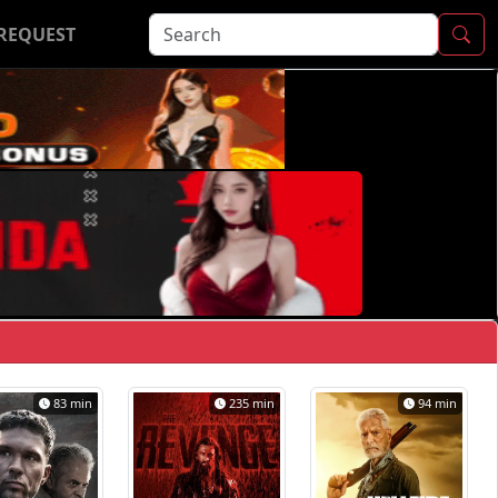
REQUEST
83 min
235 min
94 min