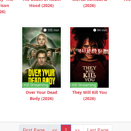
rison
Hood (2026)
(2026)
26)
105 min
94 min
HD Streaming
HD Streaming
Over Your Dead
They Will Kill You
Body (2026)
(2026)
First Page
<<
1
>>
Last Page