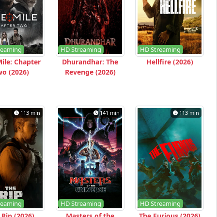
reaming
HD Streaming
HD Streaming
ile: Chapter
Dhurandhar: The
Hellfire (2026)
o (2026)
Revenge (2026)
113 min
141 min
113 min
reaming
HD Streaming
HD Streaming
 Rip (2026)
Masters of the
The Furious (2026)