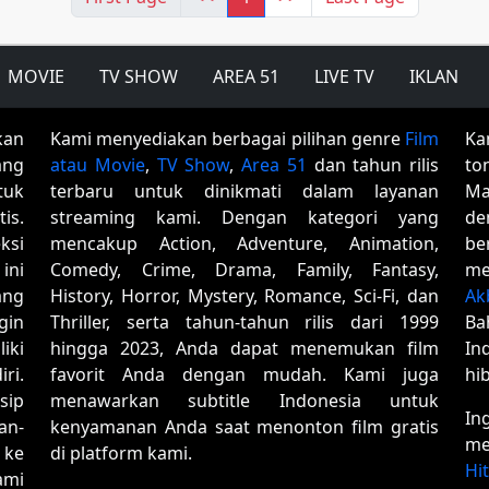
MOVIE
TV SHOW
AREA 51
LIVE TV
IKLAN
kan
Kami menyediakan berbagai pilihan genre
Film
Ka
ang
atau Movie
,
TV Show
,
Area 51
dan tahun rilis
to
tuk
terbaru untuk dinikmati dalam layanan
Ma
is.
streaming kami. Dengan kategori yang
de
ksi
mencakup Action, Adventure, Animation,
be
ini
Comedy, Crime, Drama, Family, Fantasy,
me
ang
History, Horror, Mystery, Romance, Sci-Fi, dan
Ak
gin
Thriller, serta tahun-tahun rilis dari 1999
Ba
iki
hingga 2023, Anda dapat menemukan film
In
ri.
favorit Anda dengan mudah. Kami juga
hi
sip
menawarkan subtitle Indonesia untuk
In
an-
kenyamanan Anda saat menonton film gratis
me
 ke
di platform kami.
Hi
ami