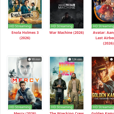
HD Streaming
HD Streaming
HD Streamin
Enola Holmes 3
War Machine (2026)
Avatar: Aan
(2026)
Last Airbe
(2026)
99 min
124 min
HD Streaming
HD Streaming
HD Streamin
Mercy (2026)
The Wrecking Crew
Golden Kamu