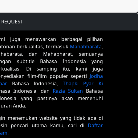
REQUEST
mi juga menawarkan berbagai pilihan
ntonan berkualitas, termasuk
Mahabharata
,
habarata, dan Mahabharat, semuanya
ngan subtitle Bahasa Indonesia yang
rkualitas. Di samping itu, kami juga
nyediakan film-film populer seperti
Jodha
bar
Bahasa Indonesia,
Thapki Pyar Ki
hasa Indonesia, dan
Razia Sultan
Bahasa
donesia yang pastinya akan memenuhi
buran Anda.
gin menemukan website yang tidak ada di
sin pencari utama kamu, cari di
Daftar
tam
.