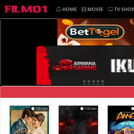
HOME
MOVIE
TV SHO
109 min
110 min