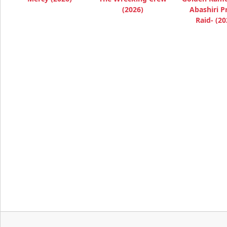
(2026)
Abashiri P
Raid- (20