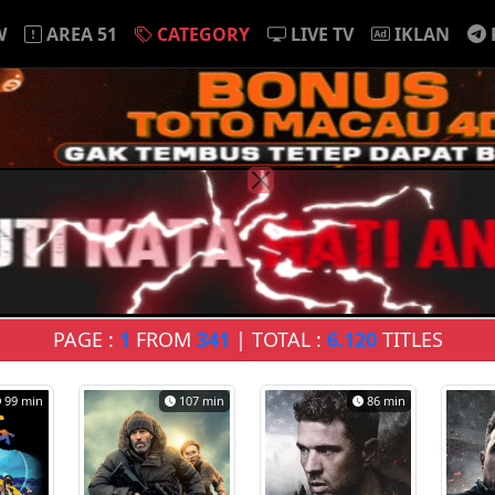
W
AREA 51
CATEGORY
LIVE TV
IKLAN
PAGE :
1
FROM
341
| TOTAL :
6.120
TITLES
99 min
107 min
86 min