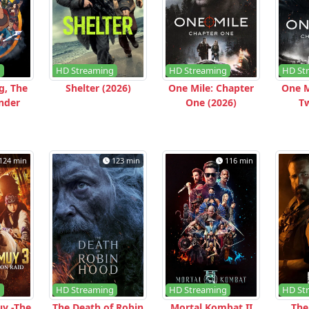
g
HD Streaming
HD Streaming
HD St
g, The
Shelter (2026)
One Mile: Chapter
One M
nder
One (2026)
Tw
124 min
123 min
116 min
g
HD Streaming
HD Streaming
HD St
y -The
The Death of Robin
Mortal Kombat II
The