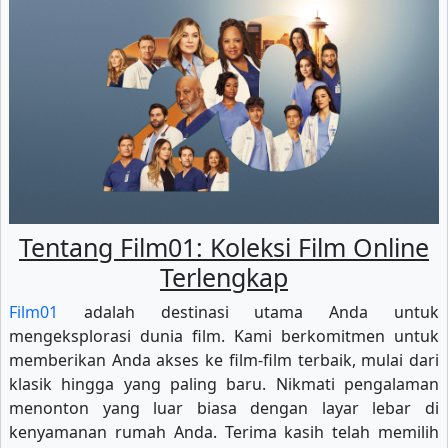
S-9 Eps-18
S-9 Eps-19
S-9 Eps-20
S-9 Eps-21
S-9 Eps-22
S-9 Eps-23
S-9 Eps-24
S-10 Eps-1
S-10 Eps-2
S-10 Eps-3
S-10 Eps-4
S-10 Eps-5
S-10 Eps-6
S-10 Eps-7
S-10 Eps-8
S-10 Eps-9
S-10 Eps-10
S-10 Eps-11
Tentang Film01: Koleksi Film Online
Terlengkap
S-10 Eps-12
S-10 Eps-13
S-10 Eps-14
Film01
adalah destinasi utama Anda untuk
S-10 Eps-15
S-10 Eps-16
S-10 Eps-17
mengeksplorasi dunia film. Kami berkomitmen untuk
S-10 Eps-18
S-10 Eps-19
S-10 Eps-20
memberikan Anda akses ke film-film terbaik, mulai dari
klasik hingga yang paling baru. Nikmati pengalaman
S-10 Eps-21
S-10 Eps-22
S-10 Eps-23
menonton yang luar biasa dengan layar lebar di
kenyamanan rumah Anda. Terima kasih telah memilih
S-10 Eps-24
S-11 Eps-1
S-11 Eps-2