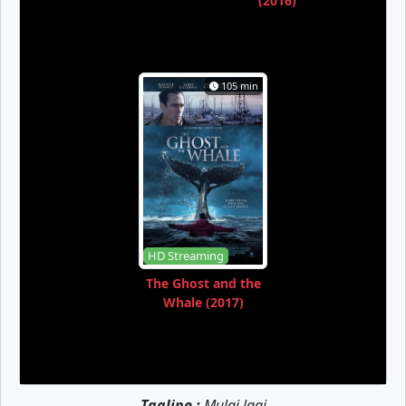
(2016)
S-5 Eps-13
S-5 Eps-14
S-5 Eps-15
S-5 Eps-16
S-5 Eps-17
S-5 Eps-18
105 min
S-5 Eps-19
S-5 Eps-20
S-5 Eps-21
S-5 Eps-22
S-5 Eps-23
S-5 Eps-24
S-6 Eps-1
S-6 Eps-2
S-6 Eps-3
S-6 Eps-4
S-6 Eps-5
S-6 Eps-6
S-6 Eps-7
S-6 Eps-8
S-6 Eps-9
HD Streaming
S-6 Eps-10
S-6 Eps-11
S-6 Eps-12
The Ghost and the
Whale (2017)
S-6 Eps-13
S-6 Eps-14
S-6 Eps-15
S-6 Eps-16
S-6 Eps-17
S-6 Eps-18
S-6 Eps-19
S-6 Eps-20
S-6 Eps-21
Tagline :
Mulai lagi