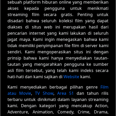
S-18 Eps-6
S-18 Eps-7
S-18 Eps-8
sebuah platform hiburan online yang memberikan
akses kepada pengguna untuk menikmati
S-18 Eps-9
S-18 Eps-10
S-18 Eps-11
streaming film secara gratis. Penting untuk
disadari bahwa seluruh koleksi film yang dapat
S-18 Eps-12
S-18 Eps-13
S-18 Eps-14
diakses di situs web ini merupakan hasil dari
S-18 Eps-15
S-18 Eps-16
S-18 Eps-17
pencarian internet yang kami lakukan di seluruh
jagat maya. Kami ingin menegaskan bahwa kami
S-18 Eps-18
S-18 Eps-19
S-18 Eps-20
tidak memiliki penyimpanan file film di server kami
sendiri. Kami mengoperasikan situs ini dengan
S-19 Eps-1
S-19 Eps-2
S-19 Eps-3
prinsip bahwa kami hanya menyediakan tautan-
tautan yang mengarahkan pengguna ke sumber
S-19 Eps-4
S-19 Eps-5
S-19 Eps-6
asli film tersebut, yang telah kami indeks secara
S-19 Eps-7
S-19 Eps-8
S-19 Eps-9
hati-hati dan kami sajikan di
Website
kami.
S-19 Eps-10
S-19 Eps-11
S-19 Eps-12
Kami menyediakan berbagai pilihan genre
Film
atau Movie
,
TV Show
,
Area 51
dan tahun rilis
S-19 Eps-13
S-19 Eps-14
S-19 Eps-15
terbaru untuk dinikmati dalam layanan streaming
kami. Dengan kategori yang mencakup Action,
S-19 Eps-16
S-19 Eps-17
S-19 Eps-18
Adventure, Animation, Comedy, Crime, Drama,