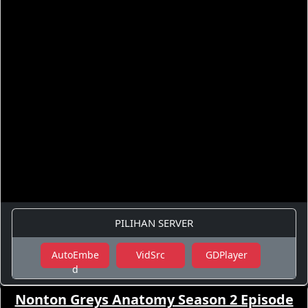
PILIHAN SERVER
AutoEmbe
VidSrc
GDPlayer
d
Nonton Greys Anatomy Season 2 Episode