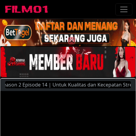
 2 Episode 14 | Untuk Kualitas dan Kecepatan Streaming Ya