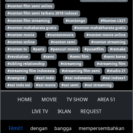
#nonton film semi online
S-16 Eps-14
S-16 Eps-15
S-16 Eps-16
#nonton film semi terbaru 2018 indoxxi
#nonton film streaming
#nontongo
#Nonton Lk21
S-16 Eps-17
S-16 Eps-18
S-16 Eps-19
#nonton mahabarata gratis
#nonton mahabharata gratis
#nonton movie
#nontonmovie
#nonton movie online
S-16 Eps-20
S-16 Eps-21
S-17 Eps-1
#nonton online
#nonton semi
#nonton streaming
S-17 Eps-2
S-17 Eps-3
S-17 Eps-4
#nonton tv
#paris
#pencuri movie
#pusatfilm
#remake
#revolution
#semi
#semi film
#semi korea
S-17 Eps-5
S-17 Eps-6
S-17 Eps-7
#sibling relationship
#streaming
#streaming film
#streaming film indonesia
#streaming film semi
#studio 21
S-17 Eps-8
S-17 Eps-9
S-17 Eps-10
#vampire
#xx1 indo
#xxi indonesia
#xxi indoxx1
S-17 Eps-11
S-17 Eps-12
S-17 Eps-13
#xxi indo xxi
#xxi movie
#xxi semi
#xxi streaming
S-17 Eps-14
S-17 Eps-15
S-17 Eps-16
HOME
MOVIE
TV SHOW
AREA 51
S-17 Eps-17
S-18 Eps-1
S-18 Eps-2
LIVE TV
IKLAN
REQUEST
S-18 Eps-3
S-18 Eps-4
S-18 Eps-5
Film01
dengan bangga mempersembahkan