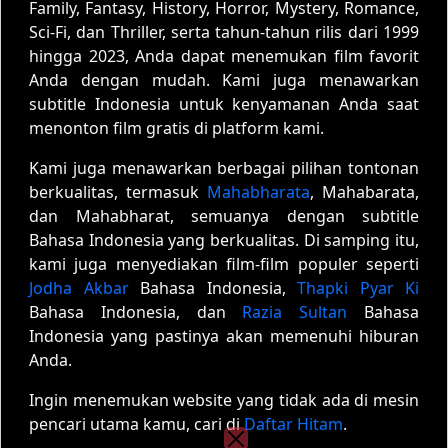
S-19 Eps-19
S-19 Eps-20
S-20 Eps-1
Family, Fantasy, History, Horror, Mystery, Romance,
Sci-Fi, dan Thriller, serta tahun-tahun rilis dari 1999
S-20 Eps-2
S-20 Eps-3
S-20 Eps-4
hingga 2023, Anda dapat menemukan film favorit
Anda dengan mudah. Kami juga menawarkan
S-20 Eps-5
S-20 Eps-6
S-20 Eps-7
subtitle Indonesia untuk kenyamanan Anda saat
menonton film gratis di platform kami.
S-20 Eps-8
S-20 Eps-9
S-20 Eps-10
Kami juga menawarkan berbagai pilihan tontonan
berkualitas, termasuk
Mahabharata
, Mahabarata,
dan Mahabharat, semuanya dengan subtitle
Bahasa Indonesia yang berkualitas. Di samping itu,
kami juga menyediakan film-film populer seperti
Jodha Akbar
Bahasa Indonesia,
Thapki Pyar Ki
Bahasa Indonesia, dan
Razia Sultan
Bahasa
Indonesia yang pastinya akan memenuhi hiburan
Anda.
Ingin menemukan website yang tidak ada di mesin
pencari utama kamu, cari di
Daftar Hitam
.