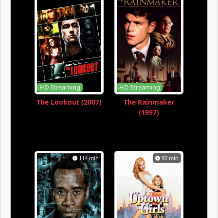
S-2 Eps-16
S-2 Eps-17
S-2 Eps-18
S-2 Eps-19
S-2 Eps-20
S-2 Eps-21
S-2 Eps-22
S-2 Eps-23
S-2 Eps-24
S-2 Eps-25
S-2 Eps-26
S-2 Eps-27
S-3 Eps-1
S-3 Eps-2
S-3 Eps-3
HD Streaming
HD Streaming
The Lookout (2007)
The Rainmaker
S-3 Eps-4
S-3 Eps-5
S-3 Eps-6
(1997)
S-3 Eps-7
S-3 Eps-8
S-3 Eps-9
S-3 Eps-10
S-3 Eps-11
S-3 Eps-12
114 min
92 min
S-3 Eps-13
S-3 Eps-14
S-3 Eps-15
S-3 Eps-16
S-3 Eps-17
S-3 Eps-18
S-3 Eps-19
S-3 Eps-20
S-3 Eps-21