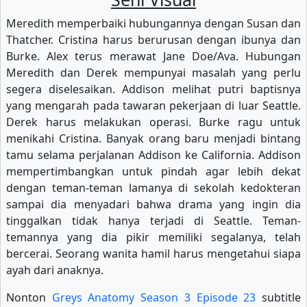
S-8 Eps-9
S-8 Eps-10
S-8 Eps-11
Meredith memperbaiki hubungannya dengan Susan dan
Thatcher. Cristina harus berurusan dengan ibunya dan
S-8 Eps-12
S-8 Eps-13
S-8 Eps-14
Burke. Alex terus merawat Jane Doe/Ava. Hubungan
Meredith dan Derek mempunyai masalah yang perlu
S-8 Eps-15
S-8 Eps-16
S-8 Eps-17
segera diselesaikan. Addison melihat putri baptisnya
S-8 Eps-18
S-8 Eps-19
S-8 Eps-20
yang mengarah pada tawaran pekerjaan di luar Seattle.
Derek harus melakukan operasi. Burke ragu untuk
S-8 Eps-21
S-8 Eps-22
S-8 Eps-23
menikahi Cristina. Banyak orang baru menjadi bintang
tamu selama perjalanan Addison ke California. Addison
S-8 Eps-24
S-9 Eps-1
S-9 Eps-2
mempertimbangkan untuk pindah agar lebih dekat
S-9 Eps-3
S-9 Eps-4
S-9 Eps-5
dengan teman-teman lamanya di sekolah kedokteran
sampai dia menyadari bahwa drama yang ingin dia
S-9 Eps-6
S-9 Eps-7
S-9 Eps-8
tinggalkan tidak hanya terjadi di Seattle. Teman-
temannya yang dia pikir memiliki segalanya, telah
S-9 Eps-9
S-9 Eps-10
S-9 Eps-11
bercerai. Seorang wanita hamil harus mengetahui siapa
S-9 Eps-12
S-9 Eps-13
S-9 Eps-14
ayah dari anaknya.
Nonton
Greys Anatomy Season 3 Episode 23
S-9 Eps-15
S-9 Eps-16
S-9 Eps-17
subtitle