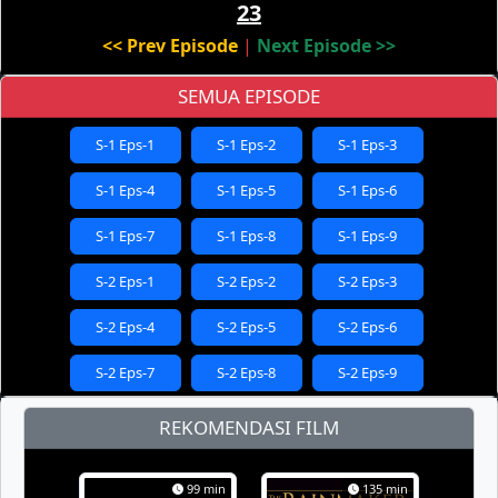
23
<< Prev Episode
|
Next Episode >>
SEMUA EPISODE
S-1 Eps-1
S-1 Eps-2
S-1 Eps-3
S-1 Eps-4
S-1 Eps-5
S-1 Eps-6
S-1 Eps-7
S-1 Eps-8
S-1 Eps-9
S-2 Eps-1
S-2 Eps-2
S-2 Eps-3
S-2 Eps-4
S-2 Eps-5
S-2 Eps-6
S-2 Eps-7
S-2 Eps-8
S-2 Eps-9
S-2 Eps-10
S-2 Eps-11
S-2 Eps-12
REKOMENDASI FILM
S-2 Eps-13
S-2 Eps-14
S-2 Eps-15
99 min
135 min