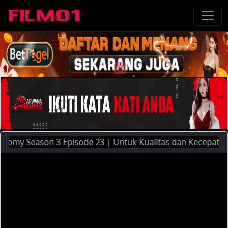
Season 3 Episode 23 | Untuk Kualitas dan Kecepatan Stream