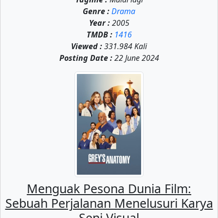
S-6 Eps-22
S-6 Eps-23
S-6 Eps-24
Genre :
Drama
Year :
2005
S-7 Eps-1
S-7 Eps-2
S-7 Eps-3
TMDB :
1416
Viewed :
331.984 Kali
S-7 Eps-4
S-7 Eps-5
S-7 Eps-6
Posting Date :
22 June 2024
S-7 Eps-7
S-7 Eps-8
S-7 Eps-9
S-7 Eps-10
S-7 Eps-11
S-7 Eps-12
S-7 Eps-13
S-7 Eps-14
S-7 Eps-15
S-7 Eps-16
S-7 Eps-17
S-7 Eps-18
S-7 Eps-19
S-7 Eps-20
S-7 Eps-21
S-7 Eps-22
S-8 Eps-1
S-8 Eps-2
Menguak Pesona Dunia Film:
S-8 Eps-3
S-8 Eps-4
S-8 Eps-5
Sebuah Perjalanan Menelusuri Karya
S-8 Eps-6
S-8 Eps-7
S-8 Eps-8
Seni Visual