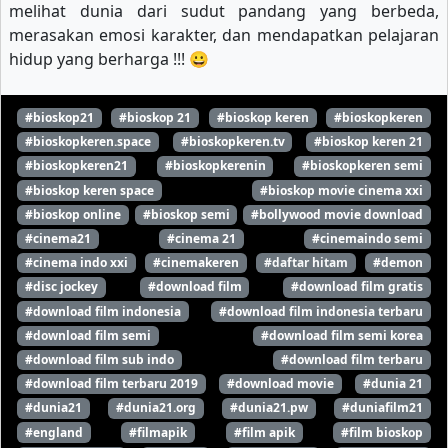
melihat dunia dari sudut pandang yang berbeda,
merasakan emosi karakter, dan mendapatkan pelajaran
hidup yang berharga !!! 😀
#bioskop21
#bioskop 21
#bioskop keren
#bioskopkeren
#bioskopkeren.space
#bioskopkeren.tv
#bioskop keren 21
#bioskopkeren21
#bioskopkerenin
#bioskopkeren semi
#bioskop keren space
#bioskop movie cinema xxi
#bioskop online
#bioskop semi
#bollywood movie download
#cinema21
#cinema 21
#cinemaindo semi
#cinema indo xxi
#cinemakeren
#daftar hitam
#demon
#disc jockey
#download film
#download film gratis
#download film indonesia
#download film indonesia terbaru
#download film semi
#download film semi korea
#download film sub indo
#download film terbaru
#download film terbaru 2019
#download movie
#dunia 21
#dunia21
#dunia21.org
#dunia21.pw
#duniafilm21
#england
#filmapik
#film apik
#film bioskop