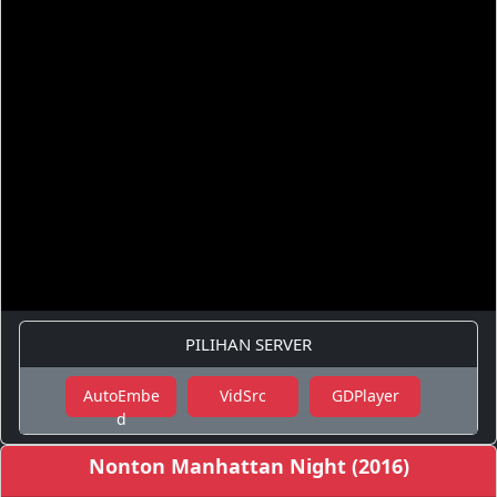
PILIHAN SERVER
AutoEmbe
VidSrc
GDPlayer
d
Nonton Manhattan Night (2016)