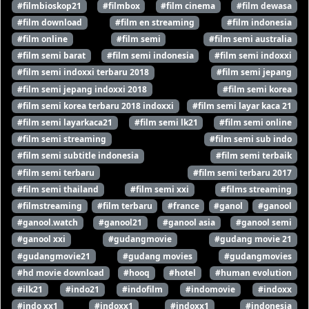
#filmbioskop21
#filmbox
#film cinema
#film dewasa
#film download
#film en streaming
#film indonesia
#film online
#film semi
#film semi australia
#film semi barat
#film semi indonesia
#film semi indoxxi
#film semi indoxxi terbaru 2018
#film semi jepang
#film semi jepang indoxxi 2018
#film semi korea
#film semi korea terbaru 2018 indoxxi
#film semi layar kaca 21
#film semi layarkaca21
#film semi lk21
#film semi online
#film semi streaming
#film semi sub indo
#film semi subtitle indonesia
#film semi terbaik
#film semi terbaru
#film semi terbaru 2017
#film semi thailand
#film semi xxi
#films streaming
#filmstreaming
#film terbaru
#france
#ganol
#ganool
#ganool.watch
#ganool21
#ganool asia
#ganool semi
#ganool xxi
#gudangmovie
#gudang movie 21
#gudangmovie21
#gudang movies
#gudangmovies
#hd movie download
#hooq
#hotel
#human evolution
#ilk21
#indo21
#indofilm
#indomovie
#indoxx
#indo xx1
#indoxx1
#indoxx1
#indonesia