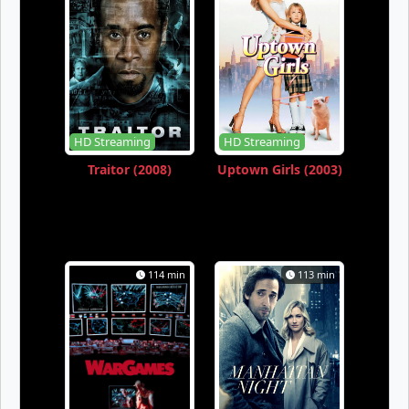
HD Streaming
HD Streaming
Traitor (2008)
Uptown Girls (2003)
114 min
113 min