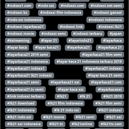
#indoxx1.com
#indo xxi
#indoxxi.com
#indoxxi.net semi
#indoxxi bz
#indoxxi film indonesia
#indoxxi ganool
#indo xxi indonesia
#indoxxi indonesia
#indoxxi layarkaca21
#indoxxi link
#indoxxi lk21
#indoxxi movie
#indoxxi semi
#indoxxi terbaru
#japan
#kstreaming
#layar 21
#layarindo21
#layarkaca
#layar kaca
#layar kaca21
#layarkaca21
#layarkaca 21
#layarkaca21 2019 semi
#layarkaca21 film semi
#layarkaca21 indonesia
#layar kaca 21 indonesia terbaru 2019
#layarkaca21 indoxx1
#layarkaca21 indoxxi
#layarkaca21 lk21 indoxxi
#layar kaca 21 semi
#layarkaca21 semi
#layarkaca21 xxi
#layarkaca21.com
#layarkaca21.tv semi
#layar kaca xxi
#layarkacaxxi
#link indoxxi terbaru
#lk21
#lk 21
#lk21 2019
#lk21 download
#lk21 film indonesia
#lk21 film semi
#lk21 indonesia
#lk 21 indo xxi
#lk21 indoxxi
#lk21 indo xxi
#lk21 movie
#lk21 semi
#lk21 xxi
#lk21 xxi indonesia
#lk21.tv
#lk21online
#lk21tv.com