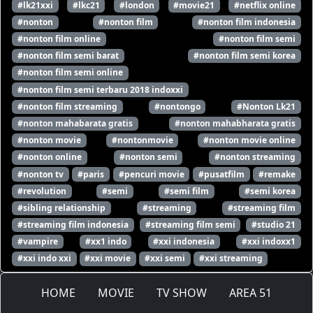
#lk21xxi
#lkc21
#london
#movie21
#netflix online
#nonton
#nonton film
#nonton film indonesia
#nonton film online
#nonton film semi
#nonton film semi barat
#nonton film semi korea
#nonton film semi online
#nonton film semi terbaru 2018 indoxxi
#nonton film streaming
#nontongo
#Nonton Lk21
#nonton mahabarata gratis
#nonton mahabharata gratis
#nonton movie
#nontonmovie
#nonton movie online
#nonton online
#nonton semi
#nonton streaming
#nonton tv
#paris
#pencuri movie
#pusatfilm
#remake
#revolution
#semi
#semi film
#semi korea
#sibling relationship
#streaming
#streaming film
#streaming film indonesia
#streaming film semi
#studio 21
#vampire
#xx1 indo
#xxi indonesia
#xxi indoxx1
#xxi indo xxi
#xxi movie
#xxi semi
#xxi streaming
HOME
MOVIE
TV SHOW
AREA 51