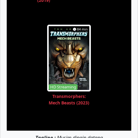
(2019)
84 min
HD Streaming
Transmorphers:
Mech Beasts (2023)
Tagline :
Musim dingin datang