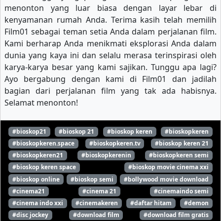
menonton yang luar biasa dengan layar lebar di
kenyamanan rumah Anda. Terima kasih telah memilih
Film01 sebagai teman setia Anda dalam perjalanan film.
Kami berharap Anda menikmati eksplorasi Anda dalam
dunia yang kaya ini dan selalu merasa terinspirasi oleh
karya-karya besar yang kami sajikan. Tunggu apa lagi?
Ayo bergabung dengan kami di Film01 dan jadilah
bagian dari perjalanan film yang tak ada habisnya.
Selamat menonton!
#bioskop21
#bioskop 21
#bioskop keren
#bioskopkeren
#bioskopkeren.space
#bioskopkeren.tv
#bioskop keren 21
#bioskopkeren21
#bioskopkerenin
#bioskopkeren semi
#bioskop keren space
#bioskop movie cinema xxi
#bioskop online
#bioskop semi
#bollywood movie download
#cinema21
#cinema 21
#cinemaindo semi
#cinema indo xxi
#cinemakeren
#daftar hitam
#demon
#disc jockey
#download film
#download film gratis