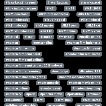
#layarkaca21.tv semi
#layar kaca xxi
#layarkacaxxi
#link indoxxi terbaru
#lk21
#lk 21
#lk21 2019
#lk21 download
#lk21 film indonesia
#lk21 film semi
#lk21 indonesia
#lk 21 indo xxi
#lk21 indoxxi
#lk21 indo xxi
#lk21 movie
#lk21 semi
#lk21 xxi
#lk21 xxi indonesia
#lk21.tv
#lk21online
#lk21tv.com
#lk21xxi
#lkc21
#london
#movie21
#netflix online
#nonton
#nonton film
#nonton film indonesia
#nonton film online
#nonton film semi
#nonton film semi barat
#nonton film semi korea
#nonton film semi online
#nonton film semi terbaru 2018 indoxxi
#nonton film streaming
#nontongo
#Nonton Lk21
#nonton mahabarata gratis
#nonton mahabharata gratis
#nonton movie
#nontonmovie
#nonton movie online
#nonton online
#nonton semi
#nonton streaming
#nonton tv
#paris
#pencuri movie
#pusatfilm
#remake
#revolution
#semi
#semi film
#semi korea
#sibling relationship
#streaming
#streaming film