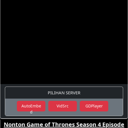
PILIHAN SERVER
AutoEmbe
VidSrc
GDPlayer
d
Nonton Game of Thrones Season 4 Episode