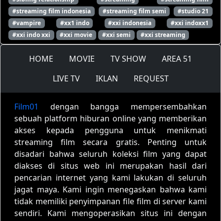
#streaming film indonesia
#streaming film semi
#studio 21
#vampire
#xx1 indo
#xxi indonesia
#xxi indoxx1
#xxi indo xxi
#xxi movie
#xxi semi
#xxi streaming
HOME
MOVIE
TV SHOW
AREA 51
LIVE TV
IKLAN
REQUEST
Film01
dengan bangga mempersembahkan
sebuah platform hiburan online yang memberikan
akses kepada pengguna untuk menikmati
streaming film secara gratis. Penting untuk
disadari bahwa seluruh koleksi film yang dapat
diakses di situs web ini merupakan hasil dari
pencarian internet yang kami lakukan di seluruh
jagat maya. Kami ingin menegaskan bahwa kami
tidak memiliki penyimpanan file film di server kami
sendiri. Kami mengoperasikan situs ini dengan