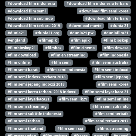
#download film indonesia
#download film indonesia terbaru
#download film semi
#download film semi korea
#download film sub indo
#download film terbaru
#download film terbaru 2019
#download movie
#dunia 21
#dunia21
#dunia21.org
#dunia21.pw
#duniafilm21
#england
#filmapik
#film apik
#film bioskop
#filmbioskop21
#filmbox
#film cinema
#film dewasa
#film download
#film en streaming
#film indonesia
#film online
#film semi
#film semi australia
#film semi barat
#film semi indonesia
#film semi indoxxi
#film semi indoxxi terbaru 2018
#film semi jepang
#film semi jepang indoxxi 2018
#film semi korea
#film semi korea terbaru 2018 indoxxi
#film semi layar kaca 21
#film semi layarkaca21
#film semi lk21
#film semi online
#film semi streaming
#film semi sub indo
#film semi subtitle indonesia
#film semi terbaik
#film semi terbaru
#film semi terbaru 2017
#film semi thailand
#film semi xxi
#films streaming
#filmstreaming
#film terbaru
#france
#ganol
#ganool