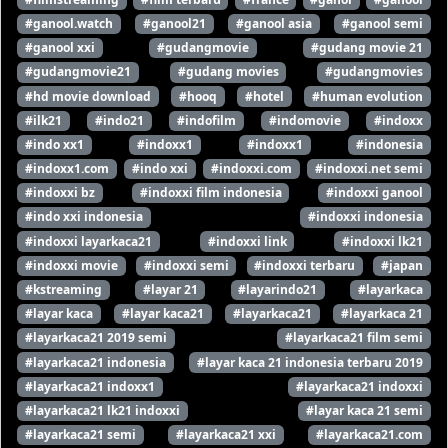
#ganool.watch
#ganool21
#ganool asia
#ganool semi
#ganool xxi
#gudangmovie
#gudang movie 21
#gudangmovie21
#gudang movies
#gudangmovies
#hd movie download
#hooq
#hotel
#human evolution
#ilk21
#indo21
#indofilm
#indomovie
#indoxx
#indo xx1
#indoxx1
#indoxx1
#indonesia
#indoxx1.com
#indo xxi
#indoxxi.com
#indoxxi.net semi
#indoxxi bz
#indoxxi film indonesia
#indoxxi ganool
#indo xxi indonesia
#indoxxi indonesia
#indoxxi layarkaca21
#indoxxi link
#indoxxi lk21
#indoxxi movie
#indoxxi semi
#indoxxi terbaru
#japan
#kstreaming
#layar 21
#layarindo21
#layarkaca
#layar kaca
#layar kaca21
#layarkaca21
#layarkaca 21
#layarkaca21 2019 semi
#layarkaca21 film semi
#layarkaca21 indonesia
#layar kaca 21 indonesia terbaru 2019
#layarkaca21 indoxx1
#layarkaca21 indoxxi
#layarkaca21 lk21 indoxxi
#layar kaca 21 semi
#layarkaca21 semi
#layarkaca21 xxi
#layarkaca21.com