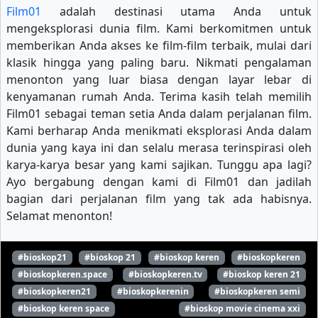
Film01
adalah destinasi utama Anda untuk
mengeksplorasi dunia film. Kami berkomitmen untuk
memberikan Anda akses ke film-film terbaik, mulai dari
klasik hingga yang paling baru. Nikmati pengalaman
menonton yang luar biasa dengan layar lebar di
kenyamanan rumah Anda. Terima kasih telah memilih
Film01 sebagai teman setia Anda dalam perjalanan film.
Kami berharap Anda menikmati eksplorasi Anda dalam
dunia yang kaya ini dan selalu merasa terinspirasi oleh
karya-karya besar yang kami sajikan. Tunggu apa lagi?
Ayo bergabung dengan kami di Film01 dan jadilah
bagian dari perjalanan film yang tak ada habisnya.
Selamat menonton!
#bioskop21
#bioskop 21
#bioskop keren
#bioskopkeren
#bioskopkeren.space
#bioskopkeren.tv
#bioskop keren 21
#bioskopkeren21
#bioskopkerenin
#bioskopkeren semi
#bioskop keren space
#bioskop movie cinema xxi