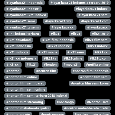
#layarkaca21 indonesia
#layar kaca 21 indonesia terbaru 2019
#layarkaca21 indoxx1
#layarkaca21 indoxxi
#layarkaca21 lk21 indoxxi
#layar kaca 21 semi
#layarkaca21 semi
#layarkaca21 xxi
#layarkaca21.com
#layarkaca21.tv semi
#layar kaca xxi
#layarkacaxxi
#link indoxxi terbaru
#lk21
#lk 21
#lk21 2019
#lk21 download
#lk21 film indonesia
#lk21 film semi
#lk21 indonesia
#lk 21 indo xxi
#lk21 indoxxi
#lk21 indo xxi
#lk21 movie
#lk21 semi
#lk21 xxi
#lk21 xxi indonesia
#lk21.tv
#lk21online
#lk21tv.com
#lk21xxi
#lkc21
#london
#movie21
#netflix online
#nonton
#nonton film
#nonton film indonesia
#nonton film online
#nonton film semi
#nonton film semi barat
#nonton film semi korea
#nonton film semi online
#nonton film semi terbaru 2018 indoxxi
#nonton film streaming
#nontongo
#Nonton Lk21
#nonton mahabarata gratis
#nonton mahabharata gratis
#nonton movie
#nontonmovie
#nonton movie online