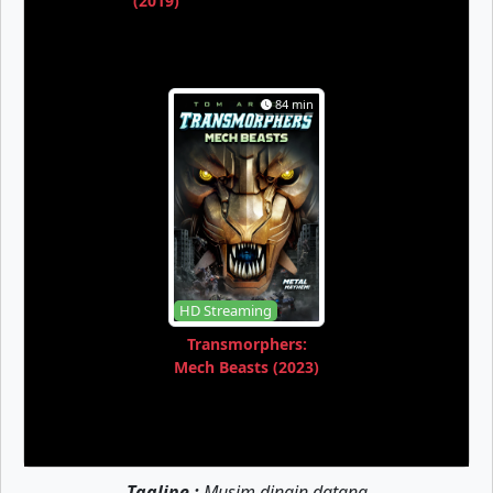
(2019)
84 min
HD Streaming
Transmorphers:
Mech Beasts (2023)
Tagline :
Musim dingin datang