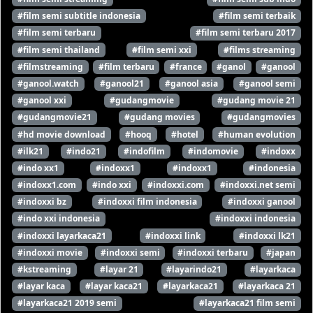
#film semi subtitle indonesia
#film semi terbaik
#film semi terbaru
#film semi terbaru 2017
#film semi thailand
#film semi xxi
#films streaming
#filmstreaming
#film terbaru
#france
#ganol
#ganool
#ganool.watch
#ganool21
#ganool asia
#ganool semi
#ganool xxi
#gudangmovie
#gudang movie 21
#gudangmovie21
#gudang movies
#gudangmovies
#hd movie download
#hooq
#hotel
#human evolution
#ilk21
#indo21
#indofilm
#indomovie
#indoxx
#indo xx1
#indoxx1
#indoxx1
#indonesia
#indoxx1.com
#indo xxi
#indoxxi.com
#indoxxi.net semi
#indoxxi bz
#indoxxi film indonesia
#indoxxi ganool
#indo xxi indonesia
#indoxxi indonesia
#indoxxi layarkaca21
#indoxxi link
#indoxxi lk21
#indoxxi movie
#indoxxi semi
#indoxxi terbaru
#japan
#kstreaming
#layar 21
#layarindo21
#layarkaca
#layar kaca
#layar kaca21
#layarkaca21
#layarkaca 21
#layarkaca21 2019 semi
#layarkaca21 film semi