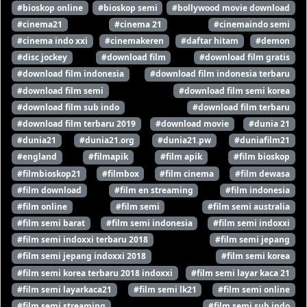
#bioskop online
#bioskop semi
#bollywood movie download
#cinema21
#cinema 21
#cinemaindo semi
#cinema indo xxi
#cinemakeren
#daftar hitam
#demon
#disc jockey
#download film
#download film gratis
#download film indonesia
#download film indonesia terbaru
#download film semi
#download film semi korea
#download film sub indo
#download film terbaru
#download film terbaru 2019
#download movie
#dunia 21
#dunia21
#dunia21.org
#dunia21.pw
#duniafilm21
#england
#filmapik
#film apik
#film bioskop
#filmbioskop21
#filmbox
#film cinema
#film dewasa
#film download
#film en streaming
#film indonesia
#film online
#film semi
#film semi australia
#film semi barat
#film semi indonesia
#film semi indoxxi
#film semi indoxxi terbaru 2018
#film semi jepang
#film semi jepang indoxxi 2018
#film semi korea
#film semi korea terbaru 2018 indoxxi
#film semi layar kaca 21
#film semi layarkaca21
#film semi lk21
#film semi online
#film semi streaming
#film semi sub indo