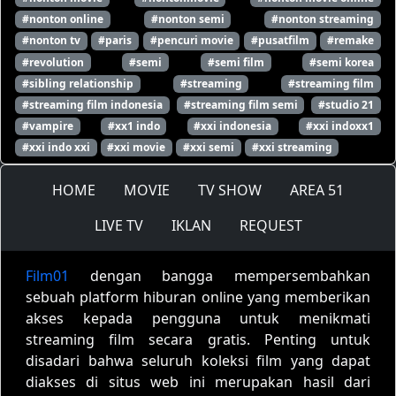
#nonton online
#nonton semi
#nonton streaming
#nonton tv
#paris
#pencuri movie
#pusatfilm
#remake
#revolution
#semi
#semi film
#semi korea
#sibling relationship
#streaming
#streaming film
#streaming film indonesia
#streaming film semi
#studio 21
#vampire
#xx1 indo
#xxi indonesia
#xxi indoxx1
#xxi indo xxi
#xxi movie
#xxi semi
#xxi streaming
HOME
MOVIE
TV SHOW
AREA 51
LIVE TV
IKLAN
REQUEST
Film01
dengan bangga mempersembahkan
sebuah platform hiburan online yang memberikan
akses kepada pengguna untuk menikmati
streaming film secara gratis. Penting untuk
disadari bahwa seluruh koleksi film yang dapat
diakses di situs web ini merupakan hasil dari