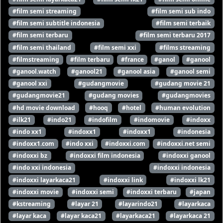
#film semi streaming
#film semi sub indo
#film semi subtitle indonesia
#film semi terbaik
#film semi terbaru
#film semi terbaru 2017
#film semi thailand
#film semi xxi
#films streaming
#filmstreaming
#film terbaru
#france
#ganol
#ganool
#ganool.watch
#ganool21
#ganool asia
#ganool semi
#ganool xxi
#gudangmovie
#gudang movie 21
#gudangmovie21
#gudang movies
#gudangmovies
#hd movie download
#hooq
#hotel
#human evolution
#ilk21
#indo21
#indofilm
#indomovie
#indoxx
#indo xx1
#indoxx1
#indoxx1
#indonesia
#indoxx1.com
#indo xxi
#indoxxi.com
#indoxxi.net semi
#indoxxi bz
#indoxxi film indonesia
#indoxxi ganool
#indo xxi indonesia
#indoxxi indonesia
#indoxxi layarkaca21
#indoxxi link
#indoxxi lk21
#indoxxi movie
#indoxxi semi
#indoxxi terbaru
#japan
#kstreaming
#layar 21
#layarindo21
#layarkaca
#layar kaca
#layar kaca21
#layarkaca21
#layarkaca 21