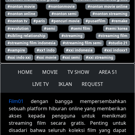
#nonton movie
#nontonmovie
#nonton movie online
#nonton online
#nonton semi
#nonton streaming
#nonton tv
#paris
#pencuri movie
#pusatfilm
#remake
#revolution
#semi
#semi film
#semi korea
#sibling relationship
#streaming
#streaming film
#streaming film indonesia
#streaming film semi
#studio 21
#vampire
#xx1 indo
#xxi indonesia
#xxi indoxx1
#xxi indo xxi
#xxi movie
#xxi semi
#xxi streaming
HOME
MOVIE
TV SHOW
AREA 51
LIVE TV
IKLAN
REQUEST
Film01
dengan bangga mempersembahkan
sebuah platform hiburan online yang memberikan
akses kepada pengguna untuk menikmati
streaming film secara gratis. Penting untuk
disadari bahwa seluruh koleksi film yang dapat