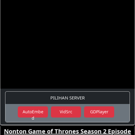
PILIHAN SERVER
AutoEmbe
VidSrc
GDPlayer
d
Nonton Game of Thrones Season 2 Episode