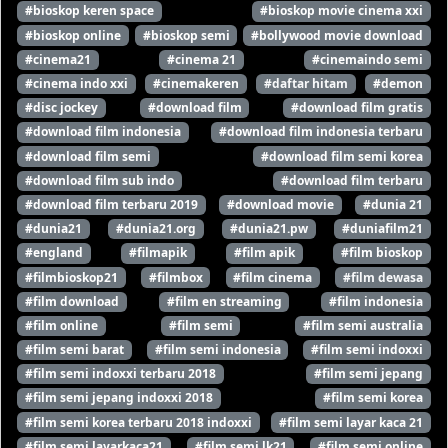
#bioskop keren space
#bioskop movie cinema xxi
#bioskop online
#bioskop semi
#bollywood movie download
#cinema21
#cinema 21
#cinemaindo semi
#cinema indo xxi
#cinemakeren
#daftar hitam
#demon
#disc jockey
#download film
#download film gratis
#download film indonesia
#download film indonesia terbaru
#download film semi
#download film semi korea
#download film sub indo
#download film terbaru
#download film terbaru 2019
#download movie
#dunia 21
#dunia21
#dunia21.org
#dunia21.pw
#duniafilm21
#england
#filmapik
#film apik
#film bioskop
#filmbioskop21
#filmbox
#film cinema
#film dewasa
#film download
#film en streaming
#film indonesia
#film online
#film semi
#film semi australia
#film semi barat
#film semi indonesia
#film semi indoxxi
#film semi indoxxi terbaru 2018
#film semi jepang
#film semi jepang indoxxi 2018
#film semi korea
#film semi korea terbaru 2018 indoxxi
#film semi layar kaca 21
#film semi layarkaca21
#film semi lk21
#film semi online