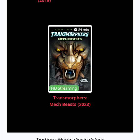
(2019)
84 min
HD Streaming
Transmorphers:
Mech Beasts (2023)
Tagline :
Musim dingin datang