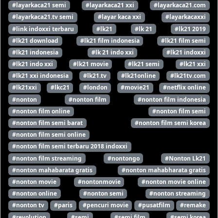
#layarkaca21 semi
#layarkaca21 xxi
#layarkaca21.com
#layarkaca21.tv semi
#layar kaca xxi
#layarkacaxxi
#link indoxxi terbaru
#lk21
#lk 21
#lk21 2019
#lk21 download
#lk21 film indonesia
#lk21 film semi
#lk21 indonesia
#lk 21 indo xxi
#lk21 indoxxi
#lk21 indo xxi
#lk21 movie
#lk21 semi
#lk21 xxi
#lk21 xxi indonesia
#lk21.tv
#lk21online
#lk21tv.com
#lk21xxi
#lkc21
#london
#movie21
#netflix online
#nonton
#nonton film
#nonton film indonesia
#nonton film online
#nonton film semi
#nonton film semi barat
#nonton film semi korea
#nonton film semi online
#nonton film semi terbaru 2018 indoxxi
#nonton film streaming
#nontongo
#Nonton Lk21
#nonton mahabarata gratis
#nonton mahabharata gratis
#nonton movie
#nontonmovie
#nonton movie online
#nonton online
#nonton semi
#nonton streaming
#nonton tv
#paris
#pencuri movie
#pusatfilm
#remake
#revolution
#semi
#semi film
#semi korea