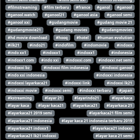
#filmstreaming
#film terbaru
#france
#ganol
#ganool
#ganool.watch
#ganool21
#ganool asia
#ganool semi
#ganool xxi
#gudangmovie
#gudang movie 21
#gudangmovie21
#gudang movies
#gudangmovies
#hd movie download
#hooq
#hotel
#human evolution
#ilk21
#indo21
#indofilm
#indomovie
#indoxx
#indo xx1
#indoxx1
#indoxx1
#indonesia
#indoxx1.com
#indo xxi
#indoxxi.com
#indoxxi.net semi
#indoxxi bz
#indoxxi film indonesia
#indoxxi ganool
#indo xxi indonesia
#indoxxi indonesia
#indoxxi layarkaca21
#indoxxi link
#indoxxi lk21
#indoxxi movie
#indoxxi semi
#indoxxi terbaru
#japan
#kstreaming
#layar 21
#layarindo21
#layarkaca
#layar kaca
#layar kaca21
#layarkaca21
#layarkaca 21
#layarkaca21 2019 semi
#layarkaca21 film semi
#layarkaca21 indonesia
#layar kaca 21 indonesia terbaru 2019
#layarkaca21 indoxx1
#layarkaca21 indoxxi
#layarkaca21 lk21 indoxxi
#layar kaca 21 semi