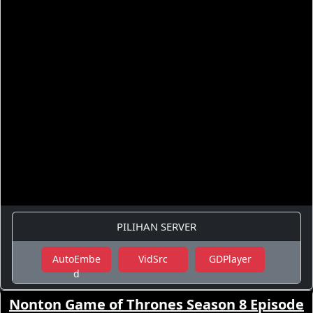
PILIHAN SERVER
AutoEmbe
VidSrc
GDPlayer
d
Nonton Game of Thrones Season 8 Episode