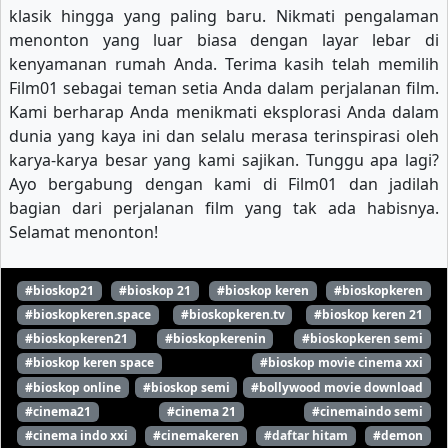
klasik hingga yang paling baru. Nikmati pengalaman
menonton yang luar biasa dengan layar lebar di
kenyamanan rumah Anda. Terima kasih telah memilih
Film01 sebagai teman setia Anda dalam perjalanan film.
Kami berharap Anda menikmati eksplorasi Anda dalam
dunia yang kaya ini dan selalu merasa terinspirasi oleh
karya-karya besar yang kami sajikan. Tunggu apa lagi?
Ayo bergabung dengan kami di Film01 dan jadilah
bagian dari perjalanan film yang tak ada habisnya.
Selamat menonton!
#bioskop21
#bioskop 21
#bioskop keren
#bioskopkeren
#bioskopkeren.space
#bioskopkeren.tv
#bioskop keren 21
#bioskopkeren21
#bioskopkerenin
#bioskopkeren semi
#bioskop keren space
#bioskop movie cinema xxi
#bioskop online
#bioskop semi
#bollywood movie download
#cinema21
#cinema 21
#cinemaindo semi
#cinema indo xxi
#cinemakeren
#daftar hitam
#demon