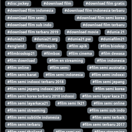
#disc jockey
#download film
#download film gratis
#download film indonesia
#download film indonesia terbaru
#download film semi
#download film semi korea
#download film sub indo
#download film terbaru
#download film terbaru 2019
#download movie
#dunia 21
#dunia21
#dunia21.org
#dunia21.pw
#duniafilm21
#england
#filmapik
#film apik
#film bioskop
#filmbioskop21
#filmbox
#film cinema
#film dewasa
#film download
#film en streaming
#film indonesia
#film online
#film semi
#film semi australia
#film semi barat
#film semi indonesia
#film semi indoxxi
#film semi indoxxi terbaru 2018
#film semi jepang
#film semi jepang indoxxi 2018
#film semi korea
#film semi korea terbaru 2018 indoxxi
#film semi layar kaca 21
#film semi layarkaca21
#film semi lk21
#film semi online
#film semi streaming
#film semi sub indo
#film semi subtitle indonesia
#film semi terbaik
#film semi terbaru
#film semi terbaru 2017
#film semi thailand
#film semi xxi
#films streaming