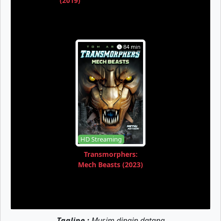
(2019)
84 min
HD Streaming
Transmorphers:
Mech Beasts (2023)
Tagline :
Musim dingin datang