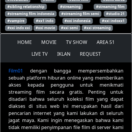
#sibling relationship
#streaming
#streaming film
#streaming film indonesia
#streaming film semi
#studio 21
#vampire
#xx1 indo
#xxi indonesia
#xxi indoxx1
#xxi indo xxi
#xxi movie
#xxi semi
#xxi streaming
HOME
MOVIE
TV SHOW
AREA 51
LIVE TV
IKLAN
REQUEST
Film01
dengan bangga mempersembahkan
sebuah platform hiburan online yang memberikan
akses kepada pengguna untuk menikmati
streaming film secara gratis. Penting untuk
disadari bahwa seluruh koleksi film yang dapat
diakses di situs web ini merupakan hasil dari
pencarian internet yang kami lakukan di seluruh
jagat maya. Kami ingin menegaskan bahwa kami
tidak memiliki penyimpanan file film di server kami