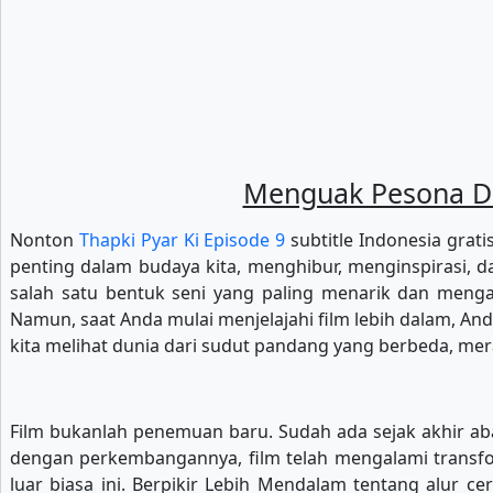
Menguak Pesona Dun
Nonton
Thapki Pyar Ki Episode 9
subtitle Indonesia grati
penting dalam budaya kita, menghibur, menginspirasi, d
salah satu bentuk seni yang paling menarik dan meng
Namun, saat Anda mulai menjelajahi film lebih dalam, An
kita melihat dunia dari sudut pandang yang berbeda, mer
Film bukanlah penemuan baru. Sudah ada sejak akhir ab
dengan perkembangannya, film telah mengalami transform
luar biasa ini. Berpikir Lebih Mendalam tentang alur c