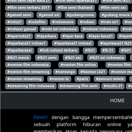
#film semi layar kaca 21
#film semi layarkaca21
#film semi lk21
#film semi terbaru 2017
#film semi thailand
#film semi xxi
#ganool semi
#ganool xxi
#gudangmovie
#gudang movie 
#indo21
#indofilm
#indomovie
#indoxx
#indo xx1
#in
#indoxxi ganool
#indo xxi indonesia
#indoxxi indonesia
#indo
#layarindo21
#layarkaca
#layar kaca
#layar kaca21
#layar
#layarkaca21 indoxx1
#layarkaca21 indoxxi
#layarkaca21 lk21
#layarkacaxxi
#link indoxxi terbaru
#lk21
#lk 21
#lk21
#lk21 movie
#lk21 semi
#lk21 xxi
#lk21 xxi indonesia
#nonton film indonesia
#nonton film online
#nonton film
#nonton film streaming
#nontongo
#Nonton Lk21
#nonton ma
#nonton streaming
#nonton tv
#paris
#pencuri movie
#streaming film indonesia
#streaming film semi
#studio 21
#
HOME
Film01
dengan bangga mempersembah
sebuah platform hiburan online y
memberikan akses kepada pengguna un