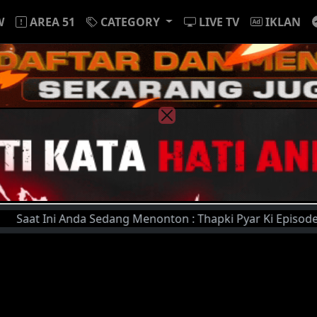
W
AREA 51
CATEGORY
LIVE TV
IKLAN
t Ini Anda Sedang Menonton : Thapki Pyar Ki Episode 9 | Un