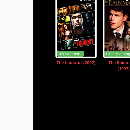
HD Streaming
HD Streamin
The Lookout (2007)
The Rainm
(1997)