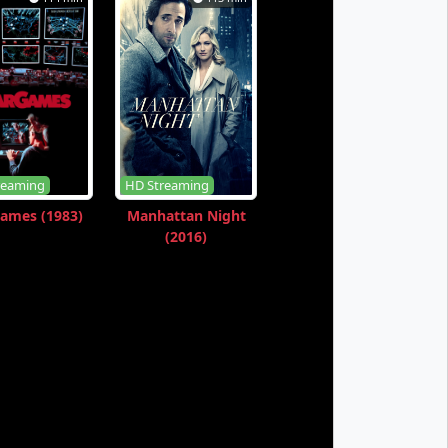
reaming
HD Streaming
ames (1983)
Manhattan Night
(2016)