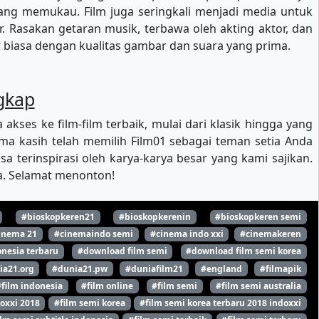
 yang memukau. Film juga seringkali menjadi media untuk
. Rasakan getaran musik, terbawa oleh akting aktor, dan
biasa dengan kualitas gambar dan suara yang prima.
ngkap
es ke film-film terbaik, mulai dari klasik hingga yang
a kasih telah memilih Film01 sebagai teman setia Anda
 terinspirasi oleh karya-karya besar yang kami sajikan.
ya. Selamat menonton!
#bioskopkeren21
#bioskopkerenin
#bioskopkeren semi
inema 21
#cinemaindo semi
#cinema indo xxi
#cinemakeren
nesia terbaru
#download film semi
#download film semi korea
ia21.org
#dunia21.pw
#duniafilm21
#england
#filmapik
#film indonesia
#film online
#film semi
#film semi australia
oxxi 2018
#film semi korea
#film semi korea terbaru 2018 indoxxi