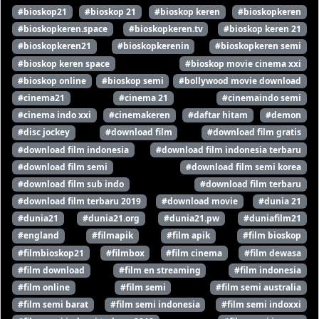
#bioskop21
#bioskop 21
#bioskop keren
#bioskopkeren
#bioskopkeren.space
#bioskopkeren.tv
#bioskop keren 21
#bioskopkeren21
#bioskopkerenin
#bioskopkeren semi
#bioskop keren space
#bioskop movie cinema xxi
#bioskop online
#bioskop semi
#bollywood movie download
#cinema21
#cinema 21
#cinemaindo semi
#cinema indo xxi
#cinemakeren
#daftar hitam
#demon
#disc jockey
#download film
#download film gratis
#download film indonesia
#download film indonesia terbaru
#download film semi
#download film semi korea
#download film sub indo
#download film terbaru
#download film terbaru 2019
#download movie
#dunia 21
#dunia21
#dunia21.org
#dunia21.pw
#duniafilm21
#england
#filmapik
#film apik
#film bioskop
#filmbioskop21
#filmbox
#film cinema
#film dewasa
#film download
#film en streaming
#film indonesia
#film online
#film semi
#film semi australia
#film semi barat
#film semi indonesia
#film semi indoxxi