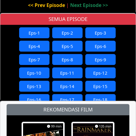
<< Prev Episode
|
Next Episode >>
SEMUA EPISODE
Eps-1
Eps-2
Eps-3
Eps-4
Eps-5
Eps-6
Eps-7
Eps-8
Eps-9
Eps-10
Eps-11
Eps-12
Eps-13
Eps-14
Eps-15
Eps-16
Eps-17
Eps-18
REKOMENDASI FILM
Eps-19
Eps-20
Eps-21
Eps-22
Eps-23
Eps-24
99 min
135 min