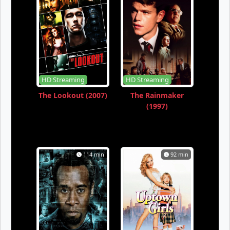
Eps-25
Eps-26
Eps-27
Eps-28
Eps-29
Eps-30
Eps-31
Eps-32
Eps-33
Eps-34
Eps-35
Eps-36
HD Streaming
HD Streaming
The Lookout (2007)
The Rainmaker
Eps-37
Eps-38
Eps-39
(1997)
Eps-40
Eps-41
Eps-42
Eps-43
Eps-44
Eps-45
114 min
92 min
Eps-46
Eps-47
Eps-48
Eps-49
Eps-50
Eps-51
Eps-52
Eps-53
Eps-54