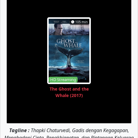
Eps-88
Eps-89
Eps-90
105 min
Eps-91
Eps-92
Eps-93
Eps-94
Eps-95
Eps-96
Eps-97
Eps-98
Eps-99
Eps-100
HD Streaming
The Ghost and the
Whale (2017)
Tagline :
Thapki Chaturvedi, Gadis dengan Kegagapan,
Menghadapi Cinta, Pengkhianatan, dan Rintangan Keluarga