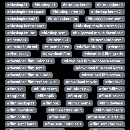
#bioskop21
#bioskop 21
#bioskop keren
#bioskopkeren
#bioskopkeren.space
#bioskopkeren.tv
#bioskop keren 21
#bioskopkeren21
#bioskopkerenin
#bioskopkeren semi
#bioskop keren space
#bioskop movie cinema xxi
#bioskop online
#bioskop semi
#bollywood movie download
#cinema21
#cinema 21
#cinemaindo semi
#cinema indo xxi
#cinemakeren
#daftar hitam
#demon
#disc jockey
#download film
#download film gratis
#download film indonesia
#download film indonesia terbaru
#download film semi
#download film semi korea
#download film sub indo
#download film terbaru
#download film terbaru 2019
#download movie
#dunia 21
#dunia21
#dunia21.org
#dunia21.pw
#duniafilm21
#england
#filmapik
#film apik
#film bioskop
#filmbioskop21
#filmbox
#film cinema
#film dewasa
#film download
#film en streaming
#film indonesia
#film online
#film semi
#film semi australia
#film semi barat
#film semi indonesia
#film semi indoxxi