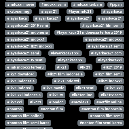
#indoxxi movie
#indoxxi semi
#indoxxi terbaru
#japan
#kstreaming
#layar 21
#layarindo21
#layarkaca
#layar kaca
#layar kaca21
#layarkaca21
#layarkaca 21
#layarkaca21 2019 semi
#layarkaca21 film semi
#layarkaca21 indonesia
#layar kaca 21 indonesia terbaru 2019
#layarkaca21 indoxx1
#layarkaca21 indoxxi
#layarkaca21 lk21 indoxxi
#layar kaca 21 semi
#layarkaca21 semi
#layarkaca21 xxi
#layarkaca21.com
#layarkaca21.tv semi
#layar kaca xxi
#layarkacaxxi
#link indoxxi terbaru
#lk21
#lk 21
#lk21 2019
#lk21 download
#lk21 film indonesia
#lk21 film semi
#lk21 indonesia
#lk 21 indo xxi
#lk21 indoxxi
#lk21 indo xxi
#lk21 movie
#lk21 semi
#lk21 xxi
#lk21 xxi indonesia
#lk21.tv
#lk21online
#lk21tv.com
#lk21xxi
#lkc21
#london
#movie21
#netflix online
#nonton
#nonton film
#nonton film indonesia
#nonton film online
#nonton film semi
#nonton film semi barat
#nonton film semi korea