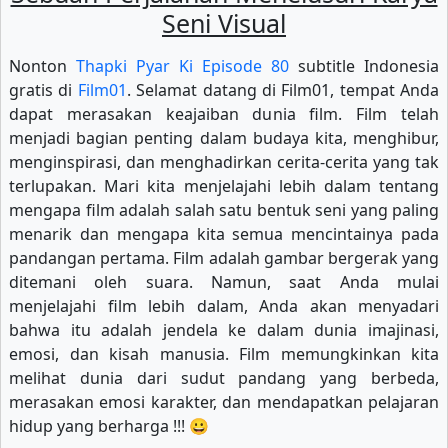
Seni Visual
Nonton
Thapki Pyar Ki Episode 80
subtitle Indonesia
gratis di
Film01
. Selamat datang di Film01, tempat Anda
dapat merasakan keajaiban dunia film. Film telah
menjadi bagian penting dalam budaya kita, menghibur,
menginspirasi, dan menghadirkan cerita-cerita yang tak
terlupakan. Mari kita menjelajahi lebih dalam tentang
mengapa film adalah salah satu bentuk seni yang paling
menarik dan mengapa kita semua mencintainya pada
pandangan pertama. Film adalah gambar bergerak yang
ditemani oleh suara. Namun, saat Anda mulai
menjelajahi film lebih dalam, Anda akan menyadari
bahwa itu adalah jendela ke dalam dunia imajinasi,
emosi, dan kisah manusia. Film memungkinkan kita
melihat dunia dari sudut pandang yang berbeda,
merasakan emosi karakter, dan mendapatkan pelajaran
hidup yang berharga !!! 😀