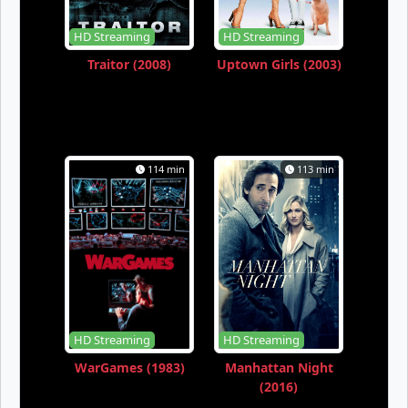
Eps-55
Eps-56
Eps-57
HD Streaming
HD Streaming
Eps-58
Eps-59
Eps-60
Traitor (2008)
Uptown Girls (2003)
Eps-61
Eps-62
Eps-63
Eps-64
Eps-65
Eps-66
Eps-67
Eps-68
Eps-69
114 min
113 min
Eps-70
Eps-71
Eps-72
Eps-73
Eps-74
Eps-75
Eps-76
Eps-77
Eps-78
Eps-79
Eps-80
Eps-81
HD Streaming
HD Streaming
Eps-82
Eps-83
Eps-84
WarGames (1983)
Manhattan Night
(2016)
Eps-85
Eps-86
Eps-87