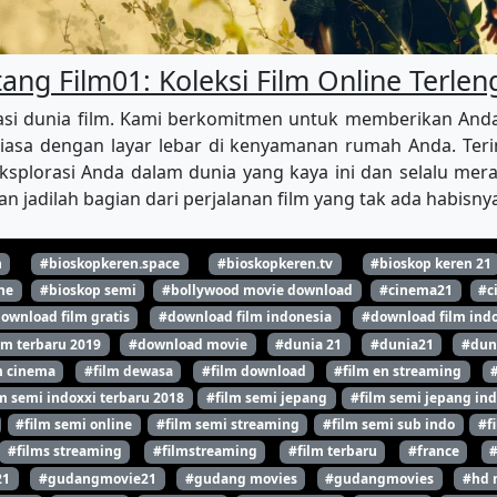
ang Film01: Koleksi Film Online Terle
i dunia film. Kami berkomitmen untuk memberikan Anda aks
iasa dengan layar lebar di kenyamanan rumah Anda. Terim
splorasi Anda dalam dunia yang kaya ini dan selalu merasa
n jadilah bagian dari perjalanan film yang tak ada habisn
n
#bioskopkeren.space
#bioskopkeren.tv
#bioskop keren 21
ne
#bioskop semi
#bollywood movie download
#cinema21
#c
ownload film gratis
#download film indonesia
#download film indo
lm terbaru 2019
#download movie
#dunia 21
#dunia21
#dun
m cinema
#film dewasa
#film download
#film en streaming
m semi indoxxi terbaru 2018
#film semi jepang
#film semi jepang ind
#film semi online
#film semi streaming
#film semi sub indo
#f
#films streaming
#filmstreaming
#film terbaru
#france
21
#gudangmovie21
#gudang movies
#gudangmovies
#hd 