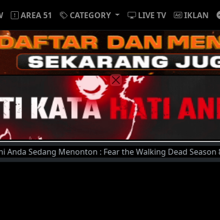
W
AREA 51
CATEGORY
LIVE TV
IKLAN
edang Menonton : Fear the Walking Dead Season 8 Episode 1