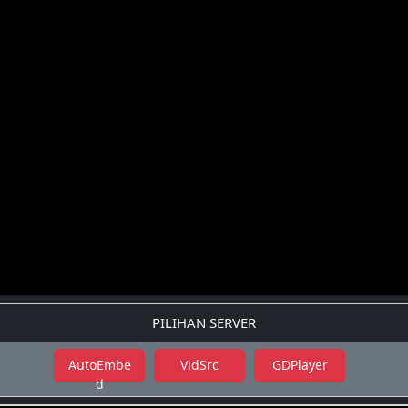
PILIHAN SERVER
AutoEmbe
VidSrc
GDPlayer
d