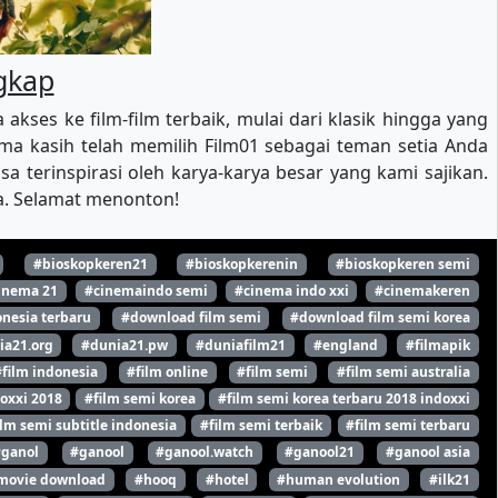
ngkap
es ke film-film terbaik, mulai dari klasik hingga yang
a kasih telah memilih Film01 sebagai teman setia Anda
 terinspirasi oleh karya-karya besar yang kami sajikan.
ya. Selamat menonton!
#bioskopkeren21
#bioskopkerenin
#bioskopkeren semi
inema 21
#cinemaindo semi
#cinema indo xxi
#cinemakeren
nesia terbaru
#download film semi
#download film semi korea
ia21.org
#dunia21.pw
#duniafilm21
#england
#filmapik
#film indonesia
#film online
#film semi
#film semi australia
oxxi 2018
#film semi korea
#film semi korea terbaru 2018 indoxxi
ilm semi subtitle indonesia
#film semi terbaik
#film semi terbaru
#ganol
#ganool
#ganool.watch
#ganool21
#ganool asia
movie download
#hooq
#hotel
#human evolution
#ilk21