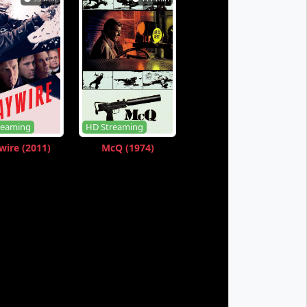
S-8 Eps-4
S-8 Eps-5
S-8 Eps-6
S-8 Eps-7
s-12
reaming
HD Streaming
ire (2011)
McQ (1974)