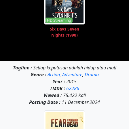
HD Streaming
Six Days Seven
Nights (1998)
Tagline :
Setiap keputusan adalah hidup atau mati
Genre :
Action
,
Adventure
,
Drama
Year :
2015
TMDB :
62286
Viewed :
75.422 Kali
Posting Date :
11 December 2024