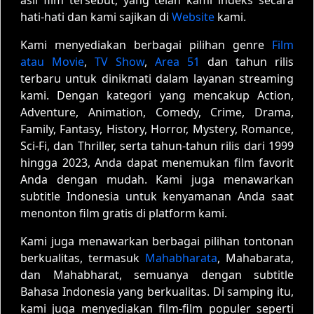
asli film tersebut, yang telah kami indeks secara
hati-hati dan kami sajikan di
Website
kami.
Kami menyediakan berbagai pilihan genre
Film
atau Movie
,
TV Show
,
Area 51
dan tahun rilis
terbaru untuk dinikmati dalam layanan streaming
kami. Dengan kategori yang mencakup Action,
Adventure, Animation, Comedy, Crime, Drama,
Family, Fantasy, History, Horror, Mystery, Romance,
Sci-Fi, dan Thriller, serta tahun-tahun rilis dari 1999
hingga 2023, Anda dapat menemukan film favorit
Anda dengan mudah. Kami juga menawarkan
subtitle Indonesia untuk kenyamanan Anda saat
menonton film gratis di platform kami.
Kami juga menawarkan berbagai pilihan tontonan
berkualitas, termasuk
Mahabharata
, Mahabarata,
dan Mahabharat, semuanya dengan subtitle
Bahasa Indonesia yang berkualitas. Di samping itu,
kami juga menyediakan film-film populer seperti