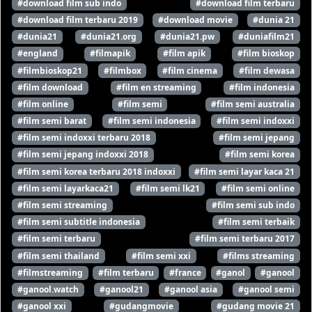
#download film sub indo
#download film terbaru
#download film terbaru 2019
#download movie
#dunia 21
#dunia21
#dunia21.org
#dunia21.pw
#duniafilm21
#england
#filmapik
#film apik
#film bioskop
#filmbioskop21
#filmbox
#film cinema
#film dewasa
#film download
#film en streaming
#film indonesia
#film online
#film semi
#film semi australia
#film semi barat
#film semi indonesia
#film semi indoxxi
#film semi indoxxi terbaru 2018
#film semi jepang
#film semi jepang indoxxi 2018
#film semi korea
#film semi korea terbaru 2018 indoxxi
#film semi layar kaca 21
#film semi layarkaca21
#film semi lk21
#film semi online
#film semi streaming
#film semi sub indo
#film semi subtitle indonesia
#film semi terbaik
#film semi terbaru
#film semi terbaru 2017
#film semi thailand
#film semi xxi
#films streaming
#filmstreaming
#film terbaru
#france
#ganol
#ganool
#ganool.watch
#ganool21
#ganool asia
#ganool semi
#ganool xxi
#gudangmovie
#gudang movie 21