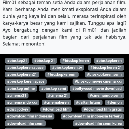
Film01 sebagai teman setia Anda dalam perjalanan film.
Kami berharap Anda menikmati eksplorasi Anda dalam
dunia yang kaya ini dan selalu merasa terinspirasi oleh
karya-karya besar yang kami sajikan. Tunggu apa lagi?
Ayo bergabung dengan kami di Film01 dan jadilah
bagian dari perjalanan film yang tak ada habisnya.
Selamat menonton!
#bioskop21
#bioskop 21
#bioskop keren
#bioskopkeren
#bioskopkeren.space
#bioskopkeren.tv
#bioskop keren 21
#bioskopkeren21
#bioskopkerenin
#bioskopkeren semi
#bioskop keren space
#bioskop movie cinema xxi
#bioskop online
#bioskop semi
#bollywood movie download
#cinema21
#cinema 21
#cinemaindo semi
#cinema indo xxi
#cinemakeren
#daftar hitam
#demon
#disc jockey
#download film
#download film gratis
#download film indonesia
#download film indonesia terbaru
#download film semi
#download film semi korea