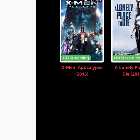
S-7 Eps-12
S-7 Eps-13
S-7 Eps-14
S-7 Eps-15
S-8
HD Streaming
HD Streamin
X-Men: Apocalypse
A Lonely Pl
(2016)
Die (201