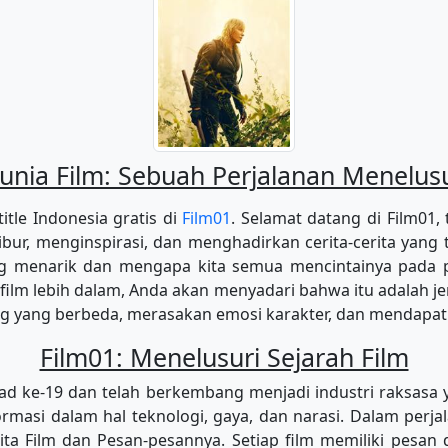
ia Film: Sebuah Perjalanan Menelusur
itle Indonesia gratis di
Film01
. Selamat datang di Film01,
ur, menginspirasi, dan menghadirkan cerita-cerita yang t
ing menarik dan mengapa kita semua mencintainya pada
film lebih dalam, Anda akan menyadari bahwa itu adalah je
g yang berbeda, merasakan emosi karakter, dan mendapatka
Film01: Menelusuri Sejarah Film
ad ke-19 dan telah berkembang menjadi industri raksasa
asi dalam hal teknologi, gaya, dan narasi. Dalam perjalan
erita Film dan Pesan-pesannya. Setiap film memiliki pesa