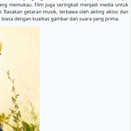
 yang memukau. Film juga seringkali menjadi media untuk
. Rasakan getaran musik, terbawa oleh akting aktor, dan
biasa dengan kualitas gambar dan suara yang prima.