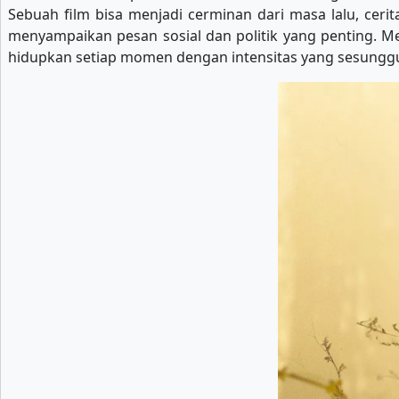
Sebuah film bisa menjadi cerminan dari masa lalu, ceri
menyampaikan pesan sosial dan politik yang penting. Me
hidupkan setiap momen dengan intensitas yang sesunggu