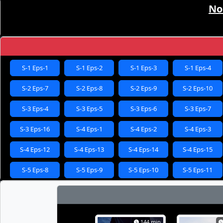
No
S-1 Eps-1
S-1 Eps-2
S-1 Eps-3
S-1 Eps-4
S-2 Eps-7
S-2 Eps-8
S-2 Eps-9
S-2 Eps-10
S-3 Eps-4
S-3 Eps-5
S-3 Eps-6
S-3 Eps-7
S-3 Eps-16
S-4 Eps-1
S-4 Eps-2
S-4 Eps-3
S-4 Eps-12
S-4 Eps-13
S-4 Eps-14
S-4 Eps-15
S-5 Eps-8
S-5 Eps-9
S-5 Eps-10
S-5 Eps-11
S-6 Eps-4
S-6 Eps-5
S-6 Eps-6
S-6 Eps-7
S-6 Eps-16
S-7 Eps-1
S-7 Eps-2
S-7 Eps-3
144 min