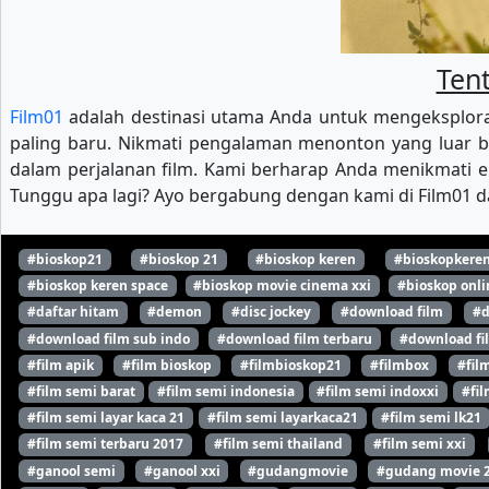
Tent
Film01
adalah destinasi utama Anda untuk mengeksploras
paling baru. Nikmati pengalaman menonton yang luar b
dalam perjalanan film. Kami berharap Anda menikmati ek
Tunggu apa lagi? Ayo bergabung dengan kami di Film01 da
#bioskop21
#bioskop 21
#bioskop keren
#bioskopkere
#bioskop keren space
#bioskop movie cinema xxi
#bioskop onli
#daftar hitam
#demon
#disc jockey
#download film
#d
#download film sub indo
#download film terbaru
#download fi
#film apik
#film bioskop
#filmbioskop21
#filmbox
#fil
#film semi barat
#film semi indonesia
#film semi indoxxi
#fil
#film semi layar kaca 21
#film semi layarkaca21
#film semi lk21
#film semi terbaru 2017
#film semi thailand
#film semi xxi
#ganool semi
#ganool xxi
#gudangmovie
#gudang movie 