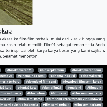
ngkap
es ke film-film terbaik, mulai dari klasik hingga yang
a kasih telah memilih Film01 sebagai teman setia Anda
 terinspirasi oleh karya-karya besar yang kami sajikan.
ya. Selamat menonton!
#bioskopkeren21
#bioskopkerenin
#bioskopkeren semi
inema 21
#cinemaindo semi
#cinema indo xxi
#cinemakeren
nesia terbaru
#download film semi
#download film semi korea
ia21.org
#dunia21.pw
#duniafilm21
#england
#filmapik
#film indonesia
#film online
#film semi
#film semi australia
oxxi 2018
#film semi korea
#film semi korea terbaru 2018 indoxxi
ilm semi subtitle indonesia
#film semi terbaik
#film semi terbaru