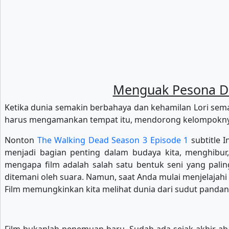
Menguak Pesona Dun
Ketika dunia semakin berbahaya dan kehamilan Lori sem
harus mengamankan tempat itu, mendorong kelompokny
Nonton
The Walking Dead Season 3 Episode 1
subtitle I
menjadi bagian penting dalam budaya kita, menghibur, 
mengapa film adalah salah satu bentuk seni yang pal
ditemani oleh suara. Namun, saat Anda mulai menjelajahi 
Film memungkinkan kita melihat dunia dari sudut pandan