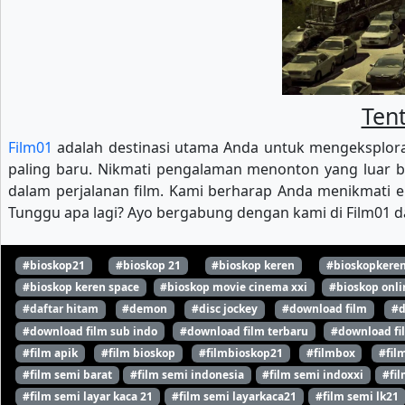
Tent
Film01
adalah destinasi utama Anda untuk mengeksploras
paling baru. Nikmati pengalaman menonton yang luar b
dalam perjalanan film. Kami berharap Anda menikmati ek
Tunggu apa lagi? Ayo bergabung dengan kami di Film01 da
#bioskop21
#bioskop 21
#bioskop keren
#bioskopkere
#bioskop keren space
#bioskop movie cinema xxi
#bioskop onli
#daftar hitam
#demon
#disc jockey
#download film
#d
#download film sub indo
#download film terbaru
#download fi
#film apik
#film bioskop
#filmbioskop21
#filmbox
#fil
#film semi barat
#film semi indonesia
#film semi indoxxi
#fil
#film semi layar kaca 21
#film semi layarkaca21
#film semi lk21