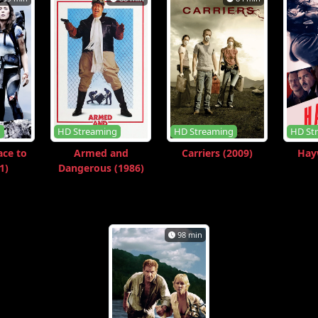
S-8 Eps-2
S-8 Eps-3
S-8 Eps-4
S-8 Eps-5
S-8 Eps-14
S-8 Eps-15
S-8 Eps-16
S-9 Eps-1
S-9 Eps-10
S-9 Eps-11
S-9 Eps-12
S-9 Eps-13
S-10 Eps-6
S-10 Eps-7
S-10 Eps-8
S-10 Eps-9
S-10 Eps-18
S-10 Eps-19
S-10 Eps-20
S-10 Eps-21
g
HD Streaming
HD Streaming
HD St
ace to
Armed and
Carriers (2009)
Hayw
S-11 Eps-8
S-11 Eps-9
S-11 Eps-10
S-11 Eps-11
1)
Dangerous (1986)
 Eps-18
S-11 Eps-19
S-11 Eps-20
S-11 Eps-21
S-11 E
98 min