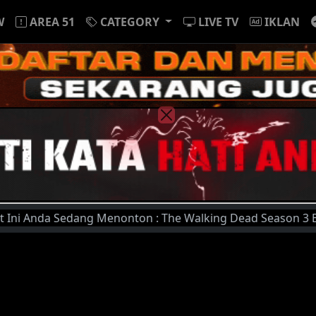
W
AREA 51
CATEGORY
LIVE TV
IKLAN
 Sedang Menonton : The Walking Dead Season 3 Episode 1 | 