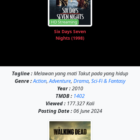
HD Streaming
Six Days Seven
Nights (1998)
Tagline :
Melawan yang mati Takut pada yang hidup
Genre :
Action
,
Adventure
,
Drama
,
Sci-Fi & Fantasy
Year :
2010
TMDB :
1402
Viewed :
177.327 Kali
Posting Date :
06 June 2024