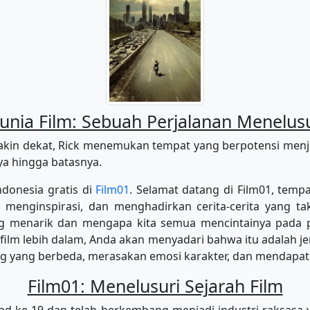
ia Film: Sebuah Perjalanan Menelusur
akin dekat, Rick menemukan tempat yang berpotensi menj
a hingga batasnya.
ndonesia gratis di
Film01
. Selamat datang di Film01, temp
menginspirasi, dan menghadirkan cerita-cerita yang tak
ing menarik dan mengapa kita semua mencintainya pada
film lebih dalam, Anda akan menyadari bahwa itu adalah je
g yang berbeda, merasakan emosi karakter, dan mendapatka
Film01: Menelusuri Sejarah Film