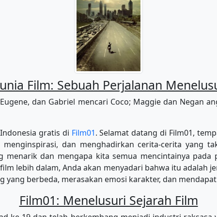
ia Film: Sebuah Perjalanan Menelusur
a, Eugene, dan Gabriel mencari Coco; Maggie dan Negan a
 Indonesia gratis di
Film01
. Selamat datang di Film01, temp
menginspirasi, dan menghadirkan cerita-cerita yang tak
ing menarik dan mengapa kita semua mencintainya pada
film lebih dalam, Anda akan menyadari bahwa itu adalah je
g yang berbeda, merasakan emosi karakter, dan mendapatka
Film01: Menelusuri Sejarah Film