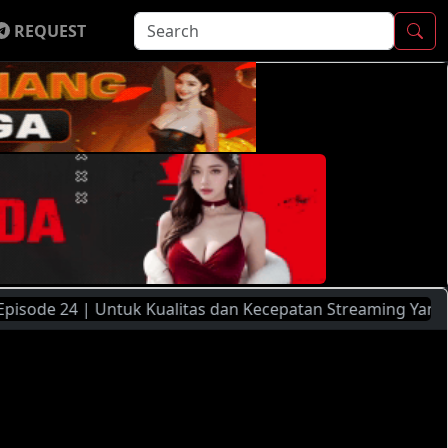
REQUEST
 Untuk Kualitas dan Kecepatan Streaming Yang Lebih Baik, 