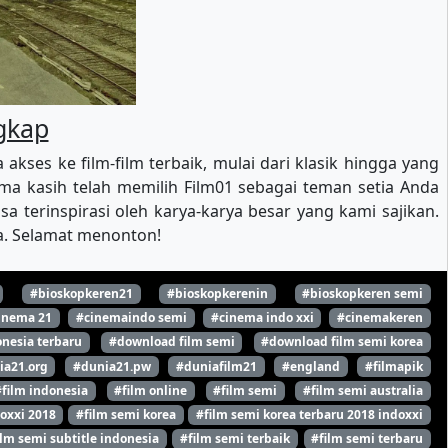
ngkap
es ke film-film terbaik, mulai dari klasik hingga yang
a kasih telah memilih Film01 sebagai teman setia Anda
 terinspirasi oleh karya-karya besar yang kami sajikan.
ya. Selamat menonton!
#bioskopkeren21
#bioskopkerenin
#bioskopkeren semi
inema 21
#cinemaindo semi
#cinema indo xxi
#cinemakeren
nesia terbaru
#download film semi
#download film semi korea
ia21.org
#dunia21.pw
#duniafilm21
#england
#filmapik
#film indonesia
#film online
#film semi
#film semi australia
oxxi 2018
#film semi korea
#film semi korea terbaru 2018 indoxxi
ilm semi subtitle indonesia
#film semi terbaik
#film semi terbaru