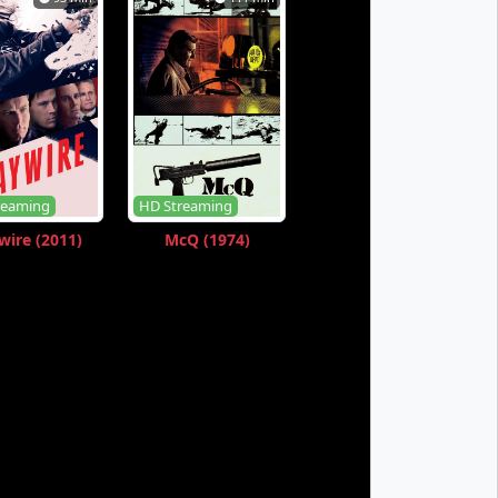
S-8 Eps-6
S-8 Eps-7
S-8 Eps-8
S-8 Eps-9
S-9 Eps-2
S-9 Eps-3
S-9 Eps-4
S-9 Eps-5
S-9 Eps-14
S-9 Eps-15
S-9 Eps-16
S-10 Eps-1
S-10 Eps-10
S-10 Eps-11
S-10 Eps-12
S-10 Eps-13
S-10 Eps-22
S-11 Eps-1
S-11 Eps-2
S-11 Eps-3
reaming
HD Streaming
ire (2011)
McQ (1974)
S-11 Eps-12
S-11 Eps-13
S-11 Eps-14
S-11 Eps-15
ps-22
S-11 Eps-23
S-11 Eps-24