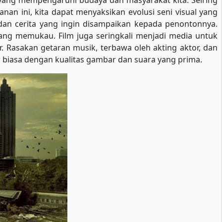
 yang mempengaruhi budaya dan masyarakat kita. Seiring
an ini, kita dapat menyaksikan evolusi seni visual yang
n dan cerita yang ingin disampaikan kepada penontonnya.
 yang memukau. Film juga seringkali menjadi media untuk
. Rasakan getaran musik, terbawa oleh akting aktor, dan
biasa dengan kualitas gambar dan suara yang prima.