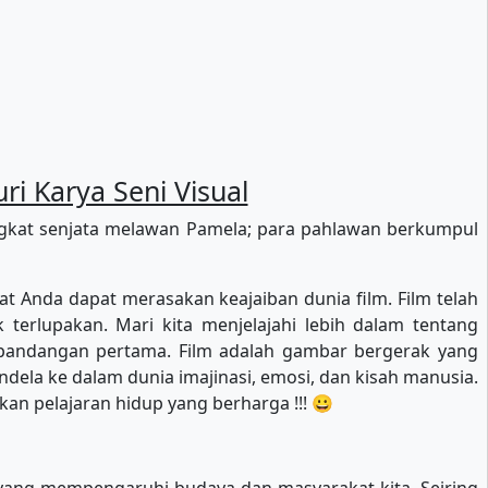
i Karya Seni Visual
ngkat senjata melawan Pamela; para pahlawan berkumpul
at Anda dapat merasakan keajaiban dunia film. Film telah
 terlupakan. Mari kita menjelajahi lebih dalam tentang
 pandangan pertama. Film adalah gambar bergerak yang
ndela ke dalam dunia imajinasi, emosi, dan kisah manusia.
n pelajaran hidup yang berharga !!! 😀