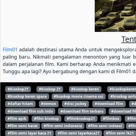
Tent
Film01
adalah destinasi utama Anda untuk mengeksploras
paling baru. Nikmati pengalaman menonton yang luar b
dalam perjalanan film. Kami berharap Anda menikmati ek
Tunggu apa lagi? Ayo bergabung dengan kami di Film01 da
#bioskop21
#bioskop 21
#bioskop keren
#bioskopkere
#bioskop keren space
#bioskop movie cinema xxi
#bioskop onli
#daftar hitam
#demon
#disc jockey
#download film
#d
#download film sub indo
#download film terbaru
#download fi
#film apik
#film bioskop
#filmbioskop21
#filmbox
#fil
#film semi barat
#film semi indonesia
#film semi indoxxi
#fil
#film semi layar kaca 21
#film semi layarkaca21
#film semi lk21