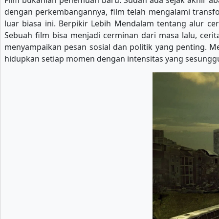
Film bukanlah penemuan baru. Sudah ada sejak akhir ab
dengan perkembangannya, film telah mengalami transform
luar biasa ini. Berpikir Lebih Mendalam tentang alur c
Sebuah film bisa menjadi cerminan dari masa lalu, ceri
menyampaikan pesan sosial dan politik yang penting. Me
hidupkan setiap momen dengan intensitas yang sesunggu