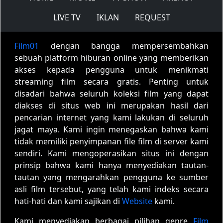
LIVE TV
IKLAN
REQUEST
Film01
dengan bangga mempersembahkan
sebuah platform hiburan online yang memberikan
akses kepada pengguna untuk menikmati
streaming film secara gratis. Penting untuk
disadari bahwa seluruh koleksi film yang dapat
diakses di situs web ini merupakan hasil dari
pencarian internet yang kami lakukan di seluruh
jagat maya. Kami ingin menegaskan bahwa kami
tidak memiliki penyimpanan file film di server kami
sendiri. Kami mengoperasikan situs ini dengan
prinsip bahwa kami hanya menyediakan tautan-
tautan yang mengarahkan pengguna ke sumber
asli film tersebut, yang telah kami indeks secara
hati-hati dan kami sajikan di
Website
kami.
Kami menyediakan berbagai pilihan genre
Film