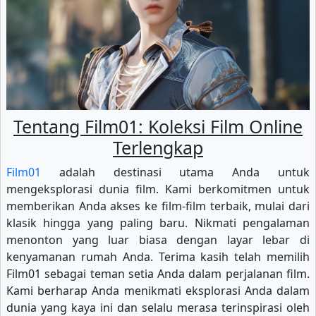
Tentang Film01: Koleksi Film Online
Terlengkap
Film01
adalah destinasi utama Anda untuk
mengeksplorasi dunia film. Kami berkomitmen untuk
memberikan Anda akses ke film-film terbaik, mulai dari
klasik hingga yang paling baru. Nikmati pengalaman
menonton yang luar biasa dengan layar lebar di
kenyamanan rumah Anda. Terima kasih telah memilih
Film01 sebagai teman setia Anda dalam perjalanan film.
Kami berharap Anda menikmati eksplorasi Anda dalam
dunia yang kaya ini dan selalu merasa terinspirasi oleh