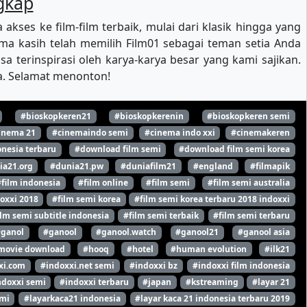
ngkap
es ke film-film terbaik, mulai dari klasik hingga yang
a kasih telah memilih Film01 sebagai teman setia Anda
 terinspirasi oleh karya-karya besar yang kami sajikan.
ya. Selamat menonton!
#bioskopkeren21
#bioskopkerenin
#bioskopkeren semi
inema 21
#cinemaindo semi
#cinema indo xxi
#cinemakeren
nesia terbaru
#download film semi
#download film semi korea
ia21.org
#dunia21.pw
#duniafilm21
#england
#filmapik
#film indonesia
#film online
#film semi
#film semi australia
oxxi 2018
#film semi korea
#film semi korea terbaru 2018 indoxxi
ilm semi subtitle indonesia
#film semi terbaik
#film semi terbaru
#ganol
#ganool
#ganool.watch
#ganool21
#ganool asia
movie download
#hooq
#hotel
#human evolution
#ilk21
xi.com
#indoxxi.net semi
#indoxxi bz
#indoxxi film indonesia
ndoxxi semi
#indoxxi terbaru
#japan
#kstreaming
#layar 21
emi
#layarkaca21 indonesia
#layar kaca 21 indonesia terbaru 2019