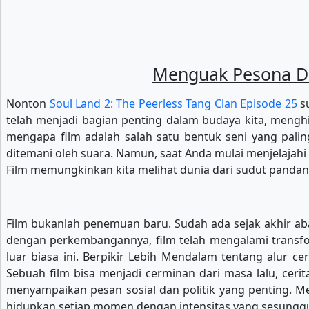
Menguak Pesona Dun
Nonton
Soul Land 2: The Peerless Tang Clan Episode 25
su
telah menjadi bagian penting dalam budaya kita, menghib
mengapa film adalah salah satu bentuk seni yang pal
ditemani oleh suara. Namun, saat Anda mulai menjelajahi 
Film memungkinkan kita melihat dunia dari sudut pandan
Film bukanlah penemuan baru. Sudah ada sejak akhir ab
dengan perkembangannya, film telah mengalami transform
luar biasa ini. Berpikir Lebih Mendalam tentang alur c
Sebuah film bisa menjadi cerminan dari masa lalu, ceri
menyampaikan pesan sosial dan politik yang penting. Me
hidupkan setiap momen dengan intensitas yang sesunggu