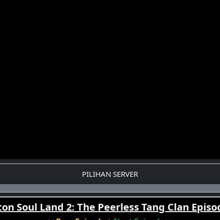
PILIHAN SERVER
on Soul Land 2: The Peerless Tang Clan Episo