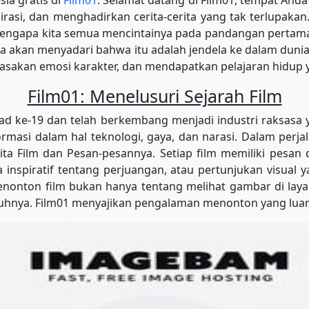
sia gratis di
Film01
. Selamat datang di Film01, tempat Anda
rasi, dan menghadirkan cerita-cerita yang tak terlupakan.
 mengapa kita semua mencintainya pada pandangan pertama.
da akan menyadari bahwa itu adalah jendela ke dalam duni
asakan emosi karakter, dan mendapatkan pelajaran hidup y
Film01: Menelusuri Sejarah Film
ad ke-19 dan telah berkembang menjadi industri raksasa
asi dalam hal teknologi, gaya, dan narasi. Dalam perjalan
erita Film dan Pesan-pesannya. Setiap film memiliki pesa
ta inspiratif tentang perjuangan, atau pertunjukan visual
nonton film bukan hanya tentang melihat gambar di layar
hnya. Film01 menyajikan pengalaman menonton yang luar 