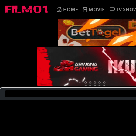
HOME
MOVIE
TV SHO
Saat 