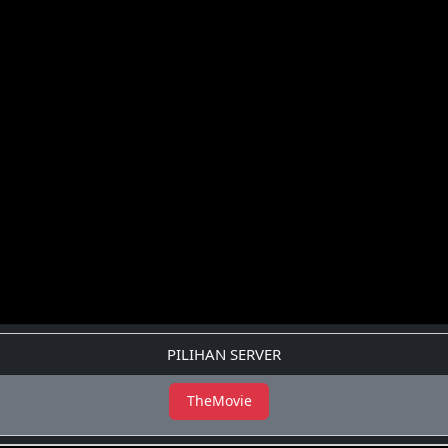
PILIHAN SERVER
TheMovie