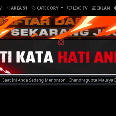
W
AREA 51
CATEGORY
LIVE TV
IKLAN
Ini Anda Sedang Menonton : Chandragupta Maurya Episode 84