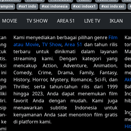
vampire
#xx1 indo
#xxi indonesia
#xxi indoxx1
#xxi indo xxi
MOVIE
TV SHOW
AREA 51
LIVE TV
IKLAN
kan
Kami menyediakan berbagai pilihan genre
Film
Ka
ang
atau Movie
,
TV Show
,
Area 51
dan tahun rilis
to
tuk
terbaru untuk dinikmati dalam layanan
Ma
is.
streaming kami. Dengan kategori yang
de
ksi
mencakup Action, Adventure, Animation,
be
ini
Comedy, Crime, Drama, Family, Fantasy,
me
ang
History, Horror, Mystery, Romance, Sci-Fi, dan
Ak
gin
Thriller, serta tahun-tahun rilis dari 1999
Ba
iki
hingga 2023, Anda dapat menemukan film
In
ri.
favorit Anda dengan mudah. Kami juga
hi
sip
menawarkan subtitle Indonesia untuk
In
an-
kenyamanan Anda saat menonton film gratis
me
 ke
di platform kami.
Hi
ami