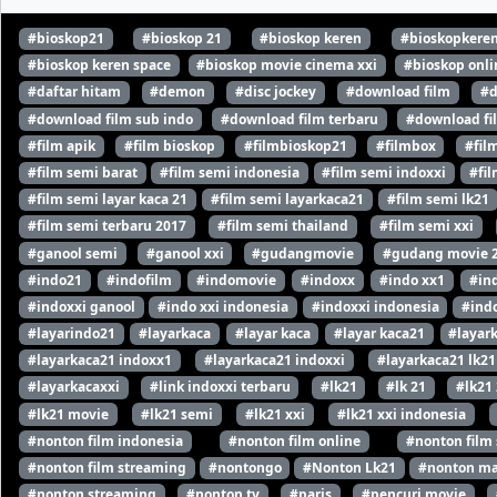
#bioskop21
#bioskop 21
#bioskop keren
#bioskopkere
#bioskop keren space
#bioskop movie cinema xxi
#bioskop onli
#daftar hitam
#demon
#disc jockey
#download film
#d
#download film sub indo
#download film terbaru
#download fi
#film apik
#film bioskop
#filmbioskop21
#filmbox
#fil
#film semi barat
#film semi indonesia
#film semi indoxxi
#fil
#film semi layar kaca 21
#film semi layarkaca21
#film semi lk21
#film semi terbaru 2017
#film semi thailand
#film semi xxi
#ganool semi
#ganool xxi
#gudangmovie
#gudang movie 
#indo21
#indofilm
#indomovie
#indoxx
#indo xx1
#in
#indoxxi ganool
#indo xxi indonesia
#indoxxi indonesia
#indo
#layarindo21
#layarkaca
#layar kaca
#layar kaca21
#layar
#layarkaca21 indoxx1
#layarkaca21 indoxxi
#layarkaca21 lk21
#layarkacaxxi
#link indoxxi terbaru
#lk21
#lk 21
#lk21
#lk21 movie
#lk21 semi
#lk21 xxi
#lk21 xxi indonesia
#nonton film indonesia
#nonton film online
#nonton film
#nonton film streaming
#nontongo
#Nonton Lk21
#nonton ma
#nonton streaming
#nonton tv
#paris
#pencuri movie