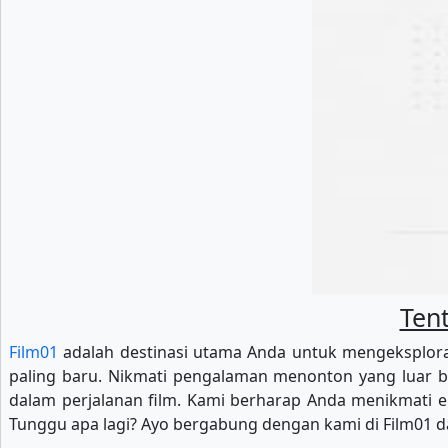
Tent
Film01
adalah destinasi utama Anda untuk mengeksploras
paling baru. Nikmati pengalaman menonton yang luar b
dalam perjalanan film. Kami berharap Anda menikmati ek
Tunggu apa lagi? Ayo bergabung dengan kami di Film01 da