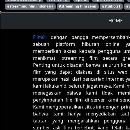
#streaming film indonesia
#streaming film semi
#studio 21
#
HOME
Film01
dengan bangga mempersembah
sebuah platform hiburan online y
memberikan akses kepada pengguna un
menikmati streaming film secara grat
Penting untuk disadari bahwa seluruh kole
film yang dapat diakses di situs web 
merupakan hasil dari pencarian internet y
kami lakukan di seluruh jagat maya. Kami in
menegaskan bahwa kami tidak memil
penyimpanan file film di server kami sendi
Kami mengoperasikan situs ini dengan prin
bahwa kami hanya menyediakan taut
tautan yang mengarahkan pengguna
sumber asli film tersebut, yang telah k