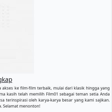
ngkap
es ke film-film terbaik, mulai dari klasik hingga yang
a kasih telah memilih Film01 sebagai teman setia Anda
 terinspirasi oleh karya-karya besar yang kami sajikan.
ya. Selamat menonton!