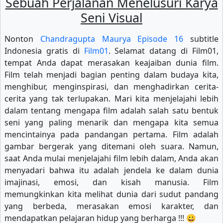
Sebuah Perjalanan Menelusuri Karya
Eps-55
Eps-56
Eps-57
Seni Visual
Eps-58
Eps-59
Eps-60
Nonton
Chandragupta Maurya Episode 16
subtitle
Eps-61
Eps-62
Eps-63
Indonesia gratis di
Film01
. Selamat datang di Film01,
tempat Anda dapat merasakan keajaiban dunia film.
Eps-64
Eps-65
Eps-66
Film telah menjadi bagian penting dalam budaya kita,
menghibur, menginspirasi, dan menghadirkan cerita-
Eps-67
Eps-68
Eps-69
cerita yang tak terlupakan. Mari kita menjelajahi lebih
dalam tentang mengapa film adalah salah satu bentuk
Eps-70
Eps-71
Eps-72
seni yang paling menarik dan mengapa kita semua
Eps-73
Eps-74
Eps-75
mencintainya pada pandangan pertama. Film adalah
gambar bergerak yang ditemani oleh suara. Namun,
Eps-76
Eps-77
Eps-78
saat Anda mulai menjelajahi film lebih dalam, Anda akan
menyadari bahwa itu adalah jendela ke dalam dunia
Eps-79
Eps-80
Eps-81
imajinasi, emosi, dan kisah manusia. Film
memungkinkan kita melihat dunia dari sudut pandang
Eps-82
Eps-83
Eps-84
yang berbeda, merasakan emosi karakter, dan
mendapatkan pelajaran hidup yang berharga !!! 😀
Eps-85
Eps-86
Eps-87