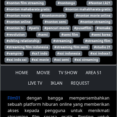
#nonton film streaming
#nontongo
#Nonton Lk21
#nonton mahabarata gratis
#nonton mahabharata gratis
#nonton movie
#nontonmovie
#nonton movie online
#nonton online
#nonton semi
#nonton streaming
#nonton tv
#paris
#pencuri movie
#pusatfilm
#remake
#revolution
#semi
#semi film
#semi korea
#sibling relationship
#streaming
#streaming film
#streaming film indonesia
#streaming film semi
#studio 21
#vampire
#xx1 indo
#xxi indonesia
#xxi indoxx1
#xxi indo xxi
#xxi movie
#xxi semi
#xxi streaming
HOME
MOVIE
TV SHOW
AREA 51
LIVE TV
IKLAN
REQUEST
Film01
dengan bangga mempersembahkan
sebuah platform hiburan online yang memberikan
akses kepada pengguna untuk menikmati
streaming film secara gratis. Penting untuk