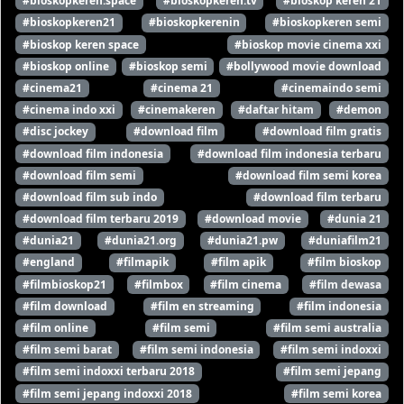
#bioskopkeren.space
#bioskopkeren.tv
#bioskop keren 21
#bioskopkeren21
#bioskopkerenin
#bioskopkeren semi
#bioskop keren space
#bioskop movie cinema xxi
#bioskop online
#bioskop semi
#bollywood movie download
#cinema21
#cinema 21
#cinemaindo semi
#cinema indo xxi
#cinemakeren
#daftar hitam
#demon
#disc jockey
#download film
#download film gratis
#download film indonesia
#download film indonesia terbaru
#download film semi
#download film semi korea
#download film sub indo
#download film terbaru
#download film terbaru 2019
#download movie
#dunia 21
#dunia21
#dunia21.org
#dunia21.pw
#duniafilm21
#england
#filmapik
#film apik
#film bioskop
#filmbioskop21
#filmbox
#film cinema
#film dewasa
#film download
#film en streaming
#film indonesia
#film online
#film semi
#film semi australia
#film semi barat
#film semi indonesia
#film semi indoxxi
#film semi indoxxi terbaru 2018
#film semi jepang
#film semi jepang indoxxi 2018
#film semi korea