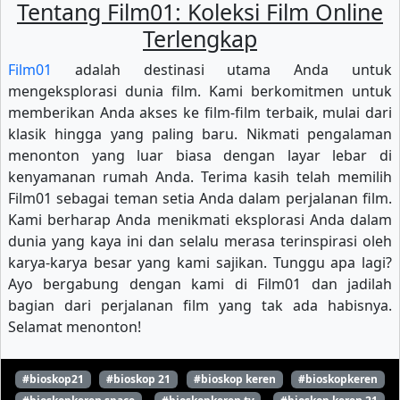
Tentang Film01: Koleksi Film Online
Terlengkap
Film01
adalah destinasi utama Anda untuk
mengeksplorasi dunia film. Kami berkomitmen untuk
memberikan Anda akses ke film-film terbaik, mulai dari
klasik hingga yang paling baru. Nikmati pengalaman
menonton yang luar biasa dengan layar lebar di
kenyamanan rumah Anda. Terima kasih telah memilih
Film01 sebagai teman setia Anda dalam perjalanan film.
Kami berharap Anda menikmati eksplorasi Anda dalam
dunia yang kaya ini dan selalu merasa terinspirasi oleh
karya-karya besar yang kami sajikan. Tunggu apa lagi?
Ayo bergabung dengan kami di Film01 dan jadilah
bagian dari perjalanan film yang tak ada habisnya.
Selamat menonton!
#bioskop21
#bioskop 21
#bioskop keren
#bioskopkeren