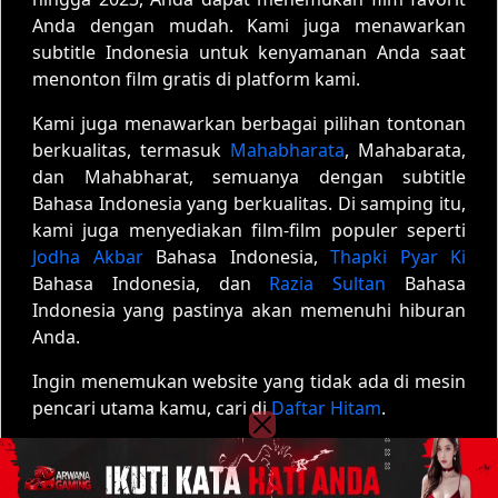
Anda dengan mudah. Kami juga menawarkan
subtitle Indonesia untuk kenyamanan Anda saat
menonton film gratis di platform kami.
Kami juga menawarkan berbagai pilihan tontonan
berkualitas, termasuk
Mahabharata
, Mahabarata,
dan Mahabharat, semuanya dengan subtitle
Bahasa Indonesia yang berkualitas. Di samping itu,
kami juga menyediakan film-film populer seperti
Jodha Akbar
Bahasa Indonesia,
Thapki Pyar Ki
Bahasa Indonesia, dan
Razia Sultan
Bahasa
Indonesia yang pastinya akan memenuhi hiburan
Anda.
Ingin menemukan website yang tidak ada di mesin
pencari utama kamu, cari di
Daftar Hitam
.
Copyright © 2020 - 2026
Film01
| All rights reserved