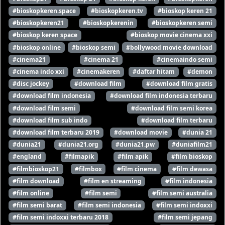
#bioskopkeren.space
#bioskopkeren.tv
#bioskop keren 21
#bioskopkeren21
#bioskopkerenin
#bioskopkeren semi
#bioskop keren space
#bioskop movie cinema xxi
#bioskop online
#bioskop semi
#bollywood movie download
#cinema21
#cinema 21
#cinemaindo semi
#cinema indo xxi
#cinemakeren
#daftar hitam
#demon
#disc jockey
#download film
#download film gratis
#download film indonesia
#download film indonesia terbaru
#download film semi
#download film semi korea
#download film sub indo
#download film terbaru
#download film terbaru 2019
#download movie
#dunia 21
#dunia21
#dunia21.org
#dunia21.pw
#duniafilm21
#england
#filmapik
#film apik
#film bioskop
#filmbioskop21
#filmbox
#film cinema
#film dewasa
#film download
#film en streaming
#film indonesia
#film online
#film semi
#film semi australia
#film semi barat
#film semi indonesia
#film semi indoxxi
#film semi indoxxi terbaru 2018
#film semi jepang