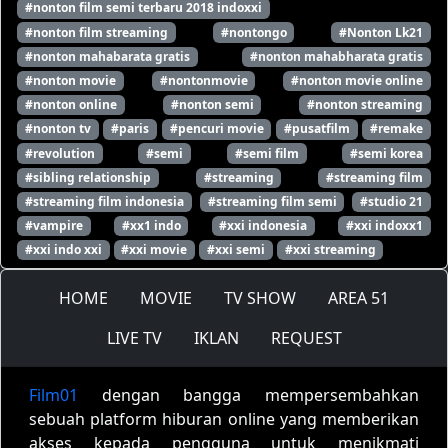
#nonton film semi terbaru 2018 indoxxi
#nonton film streaming
#nontongo
#Nonton Lk21
#nonton mahabarata gratis
#nonton mahabharata gratis
#nonton movie
#nontonmovie
#nonton movie online
#nonton online
#nonton semi
#nonton streaming
#nonton tv
#paris
#pencuri movie
#pusatfilm
#remake
#revolution
#semi
#semi film
#semi korea
#sibling relationship
#streaming
#streaming film
#streaming film indonesia
#streaming film semi
#studio 21
#vampire
#xx1 indo
#xxi indonesia
#xxi indoxx1
#xxi indo xxi
#xxi movie
#xxi semi
#xxi streaming
HOME
MOVIE
TV SHOW
AREA 51
LIVE TV
IKLAN
REQUEST
Film01
dengan bangga mempersembahkan
sebuah platform hiburan online yang memberikan
akses kepada pengguna untuk menikmati