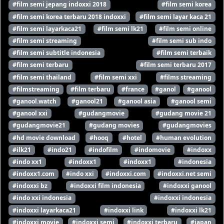
#film semi jepang indoxxi 2018
#film semi korea
#film semi korea terbaru 2018 indoxxi
#film semi layar kaca 21
#film semi layarkaca21
#film semi lk21
#film semi online
#film semi streaming
#film semi sub indo
#film semi subtitle indonesia
#film semi terbaik
#film semi terbaru
#film semi terbaru 2017
#film semi thailand
#film semi xxi
#films streaming
#filmstreaming
#film terbaru
#france
#ganol
#ganool
#ganool.watch
#ganool21
#ganool asia
#ganool semi
#ganool xxi
#gudangmovie
#gudang movie 21
#gudangmovie21
#gudang movies
#gudangmovies
#hd movie download
#hooq
#hotel
#human evolution
#ilk21
#indo21
#indofilm
#indomovie
#indoxx
#indo xx1
#indoxx1
#indoxx1
#indonesia
#indoxx1.com
#indo xxi
#indoxxi.com
#indoxxi.net semi
#indoxxi bz
#indoxxi film indonesia
#indoxxi ganool
#indo xxi indonesia
#indoxxi indonesia
#indoxxi layarkaca21
#indoxxi link
#indoxxi lk21
#indoxxi movie
#indoxxi semi
#indoxxi terbaru
#japan