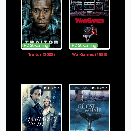
HD Streaming
HD Streaming
Traitor (2008)
WarGames (1983)
113 min
105 min