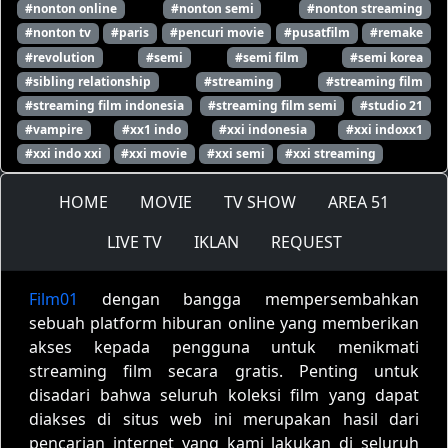
#nonton online
#nonton semi
#nonton streaming
#nonton tv
#paris
#pencuri movie
#pusatfilm
#remake
#revolution
#semi
#semi film
#semi korea
#sibling relationship
#streaming
#streaming film
#streaming film indonesia
#streaming film semi
#studio 21
#vampire
#xx1 indo
#xxi indonesia
#xxi indoxx1
#xxi indo xxi
#xxi movie
#xxi semi
#xxi streaming
HOME
MOVIE
TV SHOW
AREA 51
LIVE TV
IKLAN
REQUEST
Film01
dengan bangga mempersembahkan
sebuah platform hiburan online yang memberikan
akses kepada pengguna untuk menikmati
streaming film secara gratis. Penting untuk
disadari bahwa seluruh koleksi film yang dapat
diakses di situs web ini merupakan hasil dari
pencarian internet yang kami lakukan di seluruh