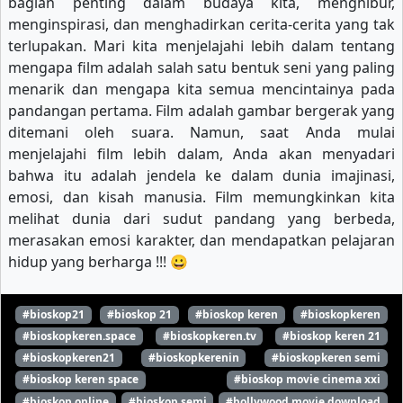
bagian penting dalam budaya kita, menghibur,
menginspirasi, dan menghadirkan cerita-cerita yang tak
terlupakan. Mari kita menjelajahi lebih dalam tentang
mengapa film adalah salah satu bentuk seni yang paling
menarik dan mengapa kita semua mencintainya pada
pandangan pertama. Film adalah gambar bergerak yang
ditemani oleh suara. Namun, saat Anda mulai
menjelajahi film lebih dalam, Anda akan menyadari
bahwa itu adalah jendela ke dalam dunia imajinasi,
emosi, dan kisah manusia. Film memungkinkan kita
melihat dunia dari sudut pandang yang berbeda,
merasakan emosi karakter, dan mendapatkan pelajaran
hidup yang berharga !!! 😀
#bioskop21
#bioskop 21
#bioskop keren
#bioskopkeren
#bioskopkeren.space
#bioskopkeren.tv
#bioskop keren 21
#bioskopkeren21
#bioskopkerenin
#bioskopkeren semi
#bioskop keren space
#bioskop movie cinema xxi
#bioskop online
#bioskop semi
#bollywood movie download