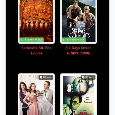
HD Streaming
HD Streaming
Fantastic Mr. Fox
Six Days Seven
(2009)
Nights (1998)
84 min
96 min