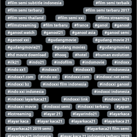
#film semi subtitle indonesia
#film semi terbaik
#film semi terbaru
#film semi terbaru 2017
#film semi thailand
#film semi xxi
#films streaming
#filmstreaming
#film terbaru
#france
#ganol
#ganool
#ganool.watch
#ganool21
#ganool asia
#ganool semi
#ganool xxi
#gudangmovie
#gudang movie 21
#gudangmovie21
#gudang movies
#gudangmovies
#hd movie download
#hooq
#hotel
#human evolution
#ilk21
#indo21
#indofilm
#indomovie
#indoxx
#indo xx1
#indoxx1
#indoxx1
#indonesia
#indoxx1.com
#indo xxi
#indoxxi.com
#indoxxi.net semi
#indoxxi bz
#indoxxi film indonesia
#indoxxi ganool
#indo xxi indonesia
#indoxxi indonesia
#indoxxi layarkaca21
#indoxxi link
#indoxxi lk21
#indoxxi movie
#indoxxi semi
#indoxxi terbaru
#japan
#kstreaming
#layar 21
#layarindo21
#layarkaca
#layar kaca
#layar kaca21
#layarkaca21
#layarkaca 21
#layarkaca21 2019 semi
#layarkaca21 film semi
#layarkaca21 indonesia
#layar kaca 21 indonesia terbaru 2019