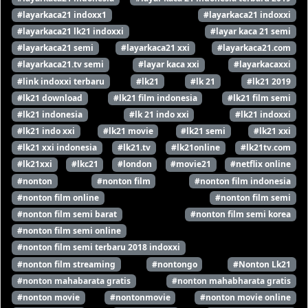
#layarkaca21 indoxx1
#layarkaca21 indoxxi
#layarkaca21 lk21 indoxxi
#layar kaca 21 semi
#layarkaca21 semi
#layarkaca21 xxi
#layarkaca21.com
#layarkaca21.tv semi
#layar kaca xxi
#layarkacaxxi
#link indoxxi terbaru
#lk21
#lk 21
#lk21 2019
#lk21 download
#lk21 film indonesia
#lk21 film semi
#lk21 indonesia
#lk 21 indo xxi
#lk21 indoxxi
#lk21 indo xxi
#lk21 movie
#lk21 semi
#lk21 xxi
#lk21 xxi indonesia
#lk21.tv
#lk21online
#lk21tv.com
#lk21xxi
#lkc21
#london
#movie21
#netflix online
#nonton
#nonton film
#nonton film indonesia
#nonton film online
#nonton film semi
#nonton film semi barat
#nonton film semi korea
#nonton film semi online
#nonton film semi terbaru 2018 indoxxi
#nonton film streaming
#nontongo
#Nonton Lk21
#nonton mahabarata gratis
#nonton mahabharata gratis
#nonton movie
#nontonmovie
#nonton movie online