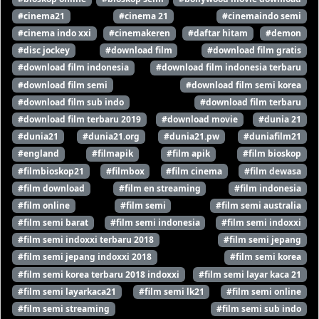
#cinema21
#cinema 21
#cinemaindo semi
#cinema indo xxi
#cinemakeren
#daftar hitam
#demon
#disc jockey
#download film
#download film gratis
#download film indonesia
#download film indonesia terbaru
#download film semi
#download film semi korea
#download film sub indo
#download film terbaru
#download film terbaru 2019
#download movie
#dunia 21
#dunia21
#dunia21.org
#dunia21.pw
#duniafilm21
#england
#filmapik
#film apik
#film bioskop
#filmbioskop21
#filmbox
#film cinema
#film dewasa
#film download
#film en streaming
#film indonesia
#film online
#film semi
#film semi australia
#film semi barat
#film semi indonesia
#film semi indoxxi
#film semi indoxxi terbaru 2018
#film semi jepang
#film semi jepang indoxxi 2018
#film semi korea
#film semi korea terbaru 2018 indoxxi
#film semi layar kaca 21
#film semi layarkaca21
#film semi lk21
#film semi online
#film semi streaming
#film semi sub indo