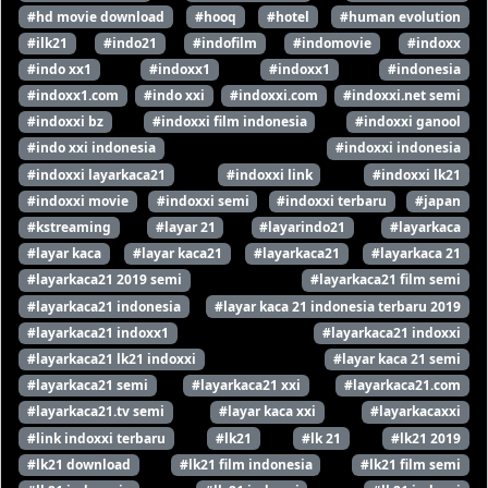
#hd movie download
#hooq
#hotel
#human evolution
#ilk21
#indo21
#indofilm
#indomovie
#indoxx
#indo xx1
#indoxx1
#indoxx1
#indonesia
#indoxx1.com
#indo xxi
#indoxxi.com
#indoxxi.net semi
#indoxxi bz
#indoxxi film indonesia
#indoxxi ganool
#indo xxi indonesia
#indoxxi indonesia
#indoxxi layarkaca21
#indoxxi link
#indoxxi lk21
#indoxxi movie
#indoxxi semi
#indoxxi terbaru
#japan
#kstreaming
#layar 21
#layarindo21
#layarkaca
#layar kaca
#layar kaca21
#layarkaca21
#layarkaca 21
#layarkaca21 2019 semi
#layarkaca21 film semi
#layarkaca21 indonesia
#layar kaca 21 indonesia terbaru 2019
#layarkaca21 indoxx1
#layarkaca21 indoxxi
#layarkaca21 lk21 indoxxi
#layar kaca 21 semi
#layarkaca21 semi
#layarkaca21 xxi
#layarkaca21.com
#layarkaca21.tv semi
#layar kaca xxi
#layarkacaxxi
#link indoxxi terbaru
#lk21
#lk 21
#lk21 2019
#lk21 download
#lk21 film indonesia
#lk21 film semi