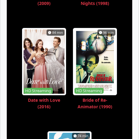
(2009)
Nights (1998)
84 min
96 min
HD Streaming
HD Streaming
Date with Love
Bride of Re-
(2016)
Animator (1990)
74 min