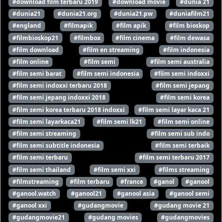
#download film terbaru 2019
#download movie
#dunia 21
#dunia21
#dunia21.org
#dunia21.pw
#duniafilm21
#england
#filmapik
#film apik
#film bioskop
#filmbioskop21
#filmbox
#film cinema
#film dewasa
#film download
#film en streaming
#film indonesia
#film online
#film semi
#film semi australia
#film semi barat
#film semi indonesia
#film semi indoxxi
#film semi indoxxi terbaru 2018
#film semi jepang
#film semi jepang indoxxi 2018
#film semi korea
#film semi korea terbaru 2018 indoxxi
#film semi layar kaca 21
#film semi layarkaca21
#film semi lk21
#film semi online
#film semi streaming
#film semi sub indo
#film semi subtitle indonesia
#film semi terbaik
#film semi terbaru
#film semi terbaru 2017
#film semi thailand
#film semi xxi
#films streaming
#filmstreaming
#film terbaru
#france
#ganol
#ganool
#ganool.watch
#ganool21
#ganool asia
#ganool semi
#ganool xxi
#gudangmovie
#gudang movie 21
#gudangmovie21
#gudang movies
#gudangmovies