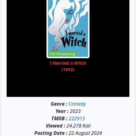
HD Streaming
I Married a Witch
(1942)
Genre :
Comedy
Year :
2023
TMDB :
222913
Viewed :
24.278 Kali
Posting Date :
22 August 2024