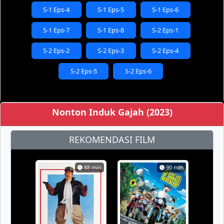
S-1 Eps-4
S-1 Eps-5
S-1 Eps-6
S-1 Eps-7
S-1 Eps-8
S-2 Eps-1
S-2 Eps-2
S-2 Eps-3
S-2 Eps-4
S-2 Eps-5
S-2 Eps-6
Nonton Induk Gajah (2023)
REKOMENDASI FILM
88 min
90 min