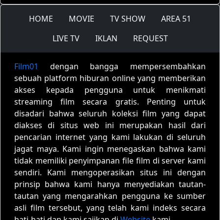
HOME
MOVIE
TV SHOW
AREA 51
LIVE TV
IKLAN
REQUEST
Film01
dengan bangga mempersembahkan
sebuah platform hiburan online yang memberikan
akses kepada pengguna untuk menikmati
streaming film secara gratis. Penting untuk
disadari bahwa seluruh koleksi film yang dapat
diakses di situs web ini merupakan hasil dari
pencarian internet yang kami lakukan di seluruh
jagat maya. Kami ingin menegaskan bahwa kami
tidak memiliki penyimpanan file film di server kami
sendiri. Kami mengoperasikan situs ini dengan
prinsip bahwa kami hanya menyediakan tautan-
tautan yang mengarahkan pengguna ke sumber
asli film tersebut, yang telah kami indeks secara
hati-hati dan kami sajikan di
Website
kami.