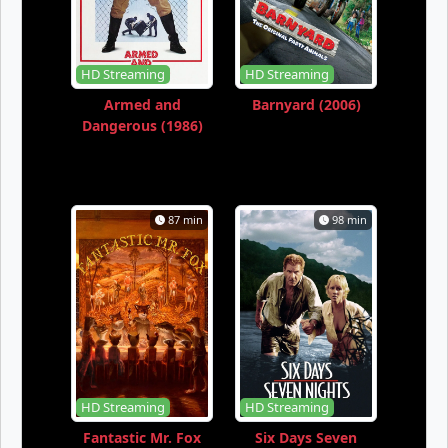
HD Streaming
HD Streaming
Armed and
Barnyard (2006)
Dangerous (1986)
87 min
98 min
HD Streaming
HD Streaming
Fantastic Mr. Fox
Six Days Seven