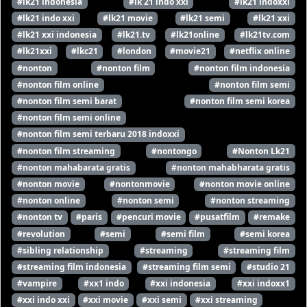
#lk21 indonesia
#lk 21 indo xxi
#lk21 indoxxi
#lk21 indo xxi
#lk21 movie
#lk21 semi
#lk21 xxi
#lk21 xxi indonesia
#lk21.tv
#lk21online
#lk21tv.com
#lk21xxi
#lkc21
#london
#movie21
#netflix online
#nonton
#nonton film
#nonton film indonesia
#nonton film online
#nonton film semi
#nonton film semi barat
#nonton film semi korea
#nonton film semi online
#nonton film semi terbaru 2018 indoxxi
#nonton film streaming
#nontongo
#Nonton Lk21
#nonton mahabarata gratis
#nonton mahabharata gratis
#nonton movie
#nontonmovie
#nonton movie online
#nonton online
#nonton semi
#nonton streaming
#nonton tv
#paris
#pencuri movie
#pusatfilm
#remake
#revolution
#semi
#semi film
#semi korea
#sibling relationship
#streaming
#streaming film
#streaming film indonesia
#streaming film semi
#studio 21
#vampire
#xx1 indo
#xxi indonesia
#xxi indoxx1
#xxi indo xxi
#xxi movie
#xxi semi
#xxi streaming