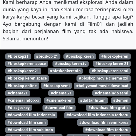
Kami berharap Anda menikmati eksplorasi Anda dalam
dunia yang kaya ini dan selalu merasa terinspirasi oleh
karya-karya besar yang kami sajikan. Tunggu apa lagi?
Ayo bergabung dengan kami di Film01 dan jadilah
bagian dari perjalanan film yang tak ada habisnya.
Selamat menonton!
#bioskop21
#bioskop 21
#bioskop keren
#bioskopkeren
#bioskopkeren.space
#bioskopkeren.tv
#bioskop keren 21
#bioskopkeren21
#bioskopkerenin
#bioskopkeren semi
#bioskop keren space
#bioskop movie cinema xxi
#bioskop online
#bioskop semi
#bollywood movie download
#cinema21
#cinema 21
#cinemaindo semi
#cinema indo xxi
#cinemakeren
#daftar hitam
#demon
#disc jockey
#download film
#download film gratis
#download film indonesia
#download film indonesia terbaru
#download film semi
#download film semi korea
#download film sub indo
#download film terbaru