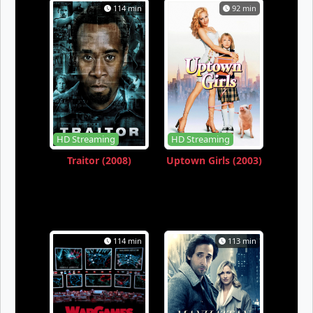
114 min
92 min
HD Streaming
HD Streaming
Traitor (2008)
Uptown Girls (2003)
114 min
113 min