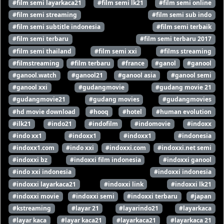
#film semi layarkaca21
#film semi lk21
#film semi online
#film semi streaming
#film semi sub indo
#film semi subtitle indonesia
#film semi terbaik
#film semi terbaru
#film semi terbaru 2017
#film semi thailand
#film semi xxi
#films streaming
#filmstreaming
#film terbaru
#france
#ganol
#ganool
#ganool.watch
#ganool21
#ganool asia
#ganool semi
#ganool xxi
#gudangmovie
#gudang movie 21
#gudangmovie21
#gudang movies
#gudangmovies
#hd movie download
#hooq
#hotel
#human evolution
#ilk21
#indo21
#indofilm
#indomovie
#indoxx
#indo xx1
#indoxx1
#indoxx1
#indonesia
#indoxx1.com
#indo xxi
#indoxxi.com
#indoxxi.net semi
#indoxxi bz
#indoxxi film indonesia
#indoxxi ganool
#indo xxi indonesia
#indoxxi indonesia
#indoxxi layarkaca21
#indoxxi link
#indoxxi lk21
#indoxxi movie
#indoxxi semi
#indoxxi terbaru
#japan
#kstreaming
#layar 21
#layarindo21
#layarkaca
#layar kaca
#layar kaca21
#layarkaca21
#layarkaca 21