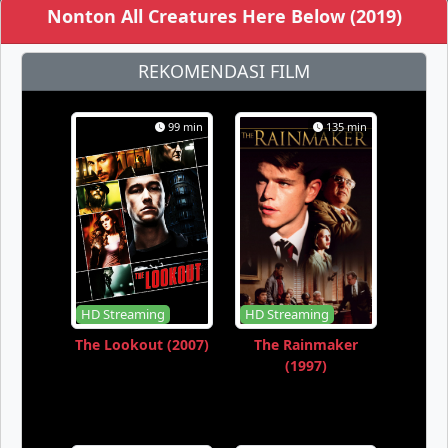
Nonton All Creatures Here Below (2019)
REKOMENDASI FILM
99 min
135 min
HD Streaming
HD Streaming
The Lookout (2007)
The Rainmaker
(1997)