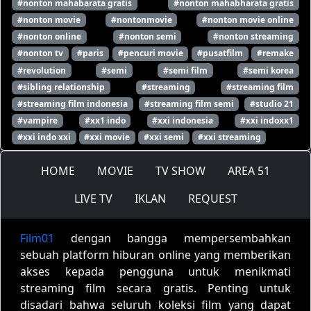
#nonton mahabarata gratis
#nonton mahabharata gratis
#nonton movie
#nontonmovie
#nonton movie online
#nonton online
#nonton semi
#nonton streaming
#nonton tv
#paris
#pencuri movie
#pusatfilm
#remake
#revolution
#semi
#semi film
#semi korea
#sibling relationship
#streaming
#streaming film
#streaming film indonesia
#streaming film semi
#studio 21
#vampire
#xx1 indo
#xxi indonesia
#xxi indoxx1
#xxi indo xxi
#xxi movie
#xxi semi
#xxi streaming
HOME
MOVIE
TV SHOW
AREA 51
LIVE TV
IKLAN
REQUEST
Film01
dengan bangga mempersembahkan
sebuah platform hiburan online yang memberikan
akses kepada pengguna untuk menikmati
streaming film secara gratis. Penting untuk
disadari bahwa seluruh koleksi film yang dapat