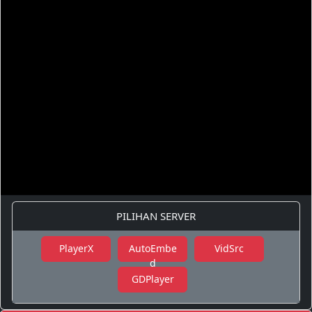
PILIHAN SERVER
PlayerX
AutoEmbe
VidSrc
d
GDPlayer