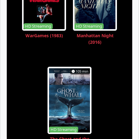
HD Streaming
HD Streaming
WarGames (1983)
Manhattan Night
(2016)
105 min
HD Streaming
The Ghost and the