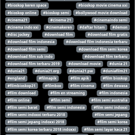
#bioskop keren space
#bioskop movie cinema xxi
#bioskop online
#bioskop semi
#bollywood movie download
#cinema21
#cinema 21
#cinemaindo semi
#cinema indo xxi
#cinemakeren
#daftar hitam
#demon
#disc jockey
#download film
#download film gratis
#download film indonesia
#download film indonesia terbaru
#download film semi
#download film semi korea
#download film sub indo
#download film terbaru
#download film terbaru 2019
#download movie
#dunia 21
#dunia21
#dunia21.org
#dunia21.pw
#duniafilm21
#england
#filmapik
#film apik
#film bioskop
#filmbioskop21
#filmbox
#film cinema
#film dewasa
#film download
#film en streaming
#film indonesia
#film online
#film semi
#film semi australia
#film semi barat
#film semi indonesia
#film semi indoxxi
#film semi indoxxi terbaru 2018
#film semi jepang
#film semi jepang indoxxi 2018
#film semi korea
#film semi korea terbaru 2018 indoxxi
#film semi layar kaca 21