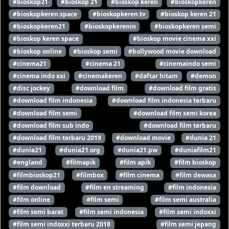
#bioskop21
#bioskop 21
#bioskop keren
#bioskopkeren
#bioskopkeren.space
#bioskopkeren.tv
#bioskop keren 21
#bioskopkeren21
#bioskopkerenin
#bioskopkeren semi
#bioskop keren space
#bioskop movie cinema xxi
#bioskop online
#bioskop semi
#bollywood movie download
#cinema21
#cinema 21
#cinemaindo semi
#cinema indo xxi
#cinemakeren
#daftar hitam
#demon
#disc jockey
#download film
#download film gratis
#download film indonesia
#download film indonesia terbaru
#download film semi
#download film semi korea
#download film sub indo
#download film terbaru
#download film terbaru 2019
#download movie
#dunia 21
#dunia21
#dunia21.org
#dunia21.pw
#duniafilm21
#england
#filmapik
#film apik
#film bioskop
#filmbioskop21
#filmbox
#film cinema
#film dewasa
#film download
#film en streaming
#film indonesia
#film online
#film semi
#film semi australia
#film semi barat
#film semi indonesia
#film semi indoxxi
#film semi indoxxi terbaru 2018
#film semi jepang