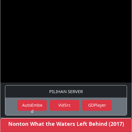
PILIHAN SERVER
AutoEmbe
VidSrc
GDPlayer
d
Nonton What the Waters Left Behind (2017)