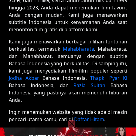
Sci-Fi, dan Thriller, serta tahun-tahun rilis dari 1999
hingga 2023, Anda dapat menemukan film favorit
Anda dengan mudah. Kami juga menawarkan
subtitle Indonesia untuk kenyamanan Anda saat
menonton film gratis di platform kami.
Kami juga menawarkan berbagai pilihan tontonan
berkualitas, termasuk
Mahabharata
, Mahabarata,
dan Mahabharat, semuanya dengan subtitle
Bahasa Indonesia yang berkualitas. Di samping itu,
kami juga menyediakan film-film populer seperti
Jodha Akbar
Bahasa Indonesia,
Thapki Pyar Ki
Bahasa Indonesia, dan
Razia Sultan
Bahasa
Indonesia yang pastinya akan memenuhi hiburan
Anda.
Ingin menemukan website yang tidak ada di mesin
pencari utama kamu, cari di
Daftar Hitam
.