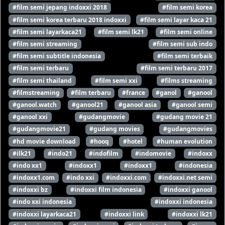
#film semi jepang indoxxi 2018
#film semi korea
#film semi korea terbaru 2018 indoxxi
#film semi layar kaca 21
#film semi layarkaca21
#film semi lk21
#film semi online
#film semi streaming
#film semi sub indo
#film semi subtitle indonesia
#film semi terbaik
#film semi terbaru
#film semi terbaru 2017
#film semi thailand
#film semi xxi
#films streaming
#filmstreaming
#film terbaru
#france
#ganol
#ganool
#ganool.watch
#ganool21
#ganool asia
#ganool semi
#ganool xxi
#gudangmovie
#gudang movie 21
#gudangmovie21
#gudang movies
#gudangmovies
#hd movie download
#hooq
#hotel
#human evolution
#ilk21
#indo21
#indofilm
#indomovie
#indoxx
#indo xx1
#indoxx1
#indoxx1
#indonesia
#indoxx1.com
#indo xxi
#indoxxi.com
#indoxxi.net semi
#indoxxi bz
#indoxxi film indonesia
#indoxxi ganool
#indo xxi indonesia
#indoxxi indonesia
#indoxxi layarkaca21
#indoxxi link
#indoxxi lk21