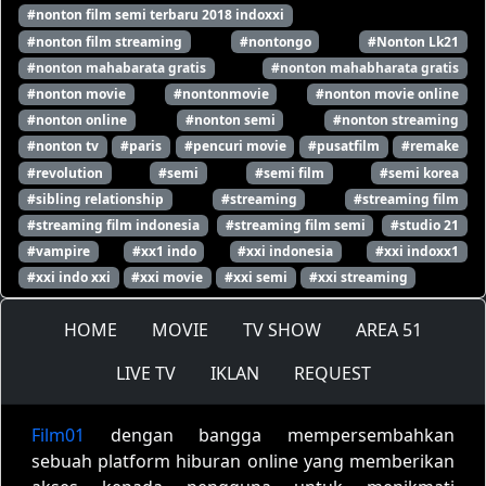
#nonton film semi terbaru 2018 indoxxi
#nonton film streaming
#nontongo
#Nonton Lk21
#nonton mahabarata gratis
#nonton mahabharata gratis
#nonton movie
#nontonmovie
#nonton movie online
#nonton online
#nonton semi
#nonton streaming
#nonton tv
#paris
#pencuri movie
#pusatfilm
#remake
#revolution
#semi
#semi film
#semi korea
#sibling relationship
#streaming
#streaming film
#streaming film indonesia
#streaming film semi
#studio 21
#vampire
#xx1 indo
#xxi indonesia
#xxi indoxx1
#xxi indo xxi
#xxi movie
#xxi semi
#xxi streaming
HOME
MOVIE
TV SHOW
AREA 51
LIVE TV
IKLAN
REQUEST
Film01
dengan bangga mempersembahkan
sebuah platform hiburan online yang memberikan