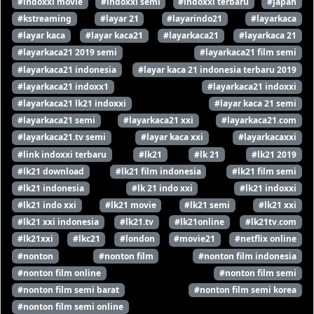
#indoxxi movie
#indoxxi semi
#indoxxi terbaru
#japan
#kstreaming
#layar 21
#layarindo21
#layarkaca
#layar kaca
#layar kaca21
#layarkaca21
#layarkaca 21
#layarkaca21 2019 semi
#layarkaca21 film semi
#layarkaca21 indonesia
#layar kaca 21 indonesia terbaru 2019
#layarkaca21 indoxx1
#layarkaca21 indoxxi
#layarkaca21 lk21 indoxxi
#layar kaca 21 semi
#layarkaca21 semi
#layarkaca21 xxi
#layarkaca21.com
#layarkaca21.tv semi
#layar kaca xxi
#layarkacaxxi
#link indoxxi terbaru
#lk21
#lk 21
#lk21 2019
#lk21 download
#lk21 film indonesia
#lk21 film semi
#lk21 indonesia
#lk 21 indo xxi
#lk21 indoxxi
#lk21 indo xxi
#lk21 movie
#lk21 semi
#lk21 xxi
#lk21 xxi indonesia
#lk21.tv
#lk21online
#lk21tv.com
#lk21xxi
#lkc21
#london
#movie21
#netflix online
#nonton
#nonton film
#nonton film indonesia
#nonton film online
#nonton film semi
#nonton film semi barat
#nonton film semi korea
#nonton film semi online