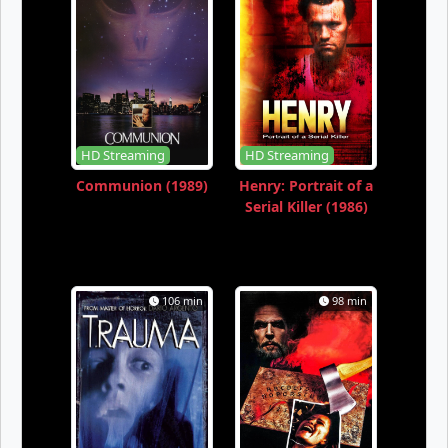
HD Streaming
HD Streaming
Communion (1989)
Henry: Portrait of a
Serial Killer (1986)
106 min
98 min