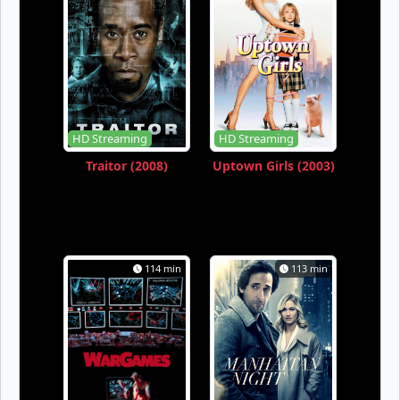
HD Streaming
HD Streaming
Traitor (2008)
Uptown Girls (2003)
114 min
113 min