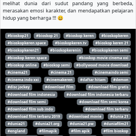
melihat dunia dari sudut pandang yang berbeda,
merasakan emosi karakter, dan mendapatkan pelajaran
hidup yang berharga !!! 😀
#bioskop21
#bioskop 21
#bioskop keren
#bioskopkeren
#bioskopkeren.space
#bioskopkeren.tv
#bioskop keren 21
#bioskopkeren21
#bioskopkerenin
#bioskopkeren semi
#bioskop keren space
#bioskop movie cinema xxi
#bioskop online
#bioskop semi
#bollywood movie download
#cinema21
#cinema 21
#cinemaindo semi
#cinema indo xxi
#cinemakeren
#daftar hitam
#demon
#disc jockey
#download film
#download film gratis
#download film indonesia
#download film indonesia terbaru
#download film semi
#download film semi korea
#download film sub indo
#download film terbaru
#download film terbaru 2019
#download movie
#dunia 21
#dunia21
#dunia21.org
#dunia21.pw
#duniafilm21
#england
#filmapik
#film apik
#film bioskop