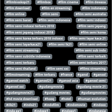
#filmbioskop21
#filmbox
#film cinema
#film dewasa
#film download
#film en streaming
#film indonesia
#film online
#film semi
#film semi australia
#film semi barat
#film semi indonesia
#film semi indoxxi
#film semi indoxxi terbaru 2018
#film semi jepang
#film semi jepang indoxxi 2018
#film semi korea
#film semi korea terbaru 2018 indoxxi
#film semi layar kaca 21
#film semi layarkaca21
#film semi lk21
#film semi online
#film semi streaming
#film semi sub indo
#film semi subtitle indonesia
#film semi terbaik
#film semi terbaru
#film semi terbaru 2017
#film semi thailand
#film semi xxi
#films streaming
#filmstreaming
#film terbaru
#france
#ganol
#ganool
#ganool.watch
#ganool21
#ganool asia
#ganool semi
#ganool xxi
#gudangmovie
#gudang movie 21
#gudangmovie21
#gudang movies
#gudangmovies
#hd movie download
#hooq
#hotel
#human evolution
#ilk21
#indo21
#indofilm
#indomovie
#indoxx
#indo xx1
#indoxx1
#indoxx1
#indonesia