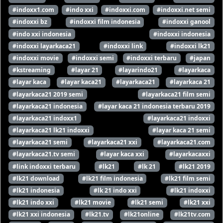
#indoxx1.com
#indo xxi
#indoxxi.com
#indoxxi.net semi
#indoxxi bz
#indoxxi film indonesia
#indoxxi ganool
#indo xxi indonesia
#indoxxi indonesia
#indoxxi layarkaca21
#indoxxi link
#indoxxi lk21
#indoxxi movie
#indoxxi semi
#indoxxi terbaru
#japan
#kstreaming
#layar 21
#layarindo21
#layarkaca
#layar kaca
#layar kaca21
#layarkaca21
#layarkaca 21
#layarkaca21 2019 semi
#layarkaca21 film semi
#layarkaca21 indonesia
#layar kaca 21 indonesia terbaru 2019
#layarkaca21 indoxx1
#layarkaca21 indoxxi
#layarkaca21 lk21 indoxxi
#layar kaca 21 semi
#layarkaca21 semi
#layarkaca21 xxi
#layarkaca21.com
#layarkaca21.tv semi
#layar kaca xxi
#layarkacaxxi
#link indoxxi terbaru
#lk21
#lk 21
#lk21 2019
#lk21 download
#lk21 film indonesia
#lk21 film semi
#lk21 indonesia
#lk 21 indo xxi
#lk21 indoxxi
#lk21 indo xxi
#lk21 movie
#lk21 semi
#lk21 xxi
#lk21 xxi indonesia
#lk21.tv
#lk21online
#lk21tv.com