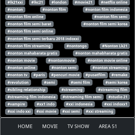
#lk21xxi
#lkc21
#london
#movie21
#netflix online
#nonton
#nonton film
#nonton film indonesia
#nonton film online
#nonton film semi
#nonton film semi barat
#nonton film semi korea
#nonton film semi online
#nonton film semi terbaru 2018 indoxxi
#nonton film streaming
#nontongo
#Nonton Lk21
#nonton mahabarata gratis
#nonton mahabharata gratis
#nonton movie
#nontonmovie
#nonton movie online
#nonton online
#nonton semi
#nonton streaming
#nonton tv
#paris
#pencuri movie
#pusatfilm
#remake
#revolution
#semi
#semi film
#semi korea
#sibling relationship
#streaming
#streaming film
#streaming film indonesia
#streaming film semi
#studio 21
#vampire
#xx1 indo
#xxi indonesia
#xxi indoxx1
#xxi indo xxi
#xxi movie
#xxi semi
#xxi streaming
HOME
MOVIE
TV SHOW
AREA 51