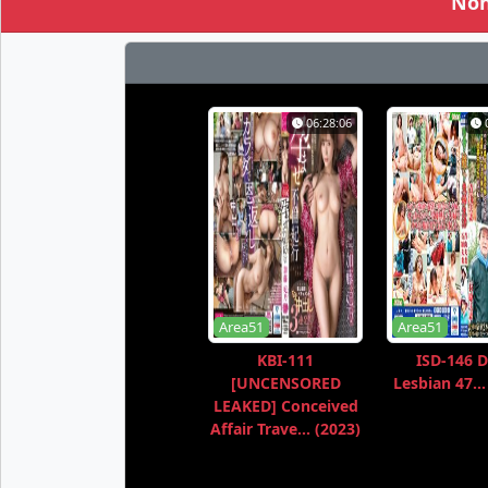
Non
06:28:06
Area51
Area51
KBI-111
ISD-146 D
[UNCENSORED
Lesbian 47...
LEAKED] Conceived
Affair Trave... (2023)