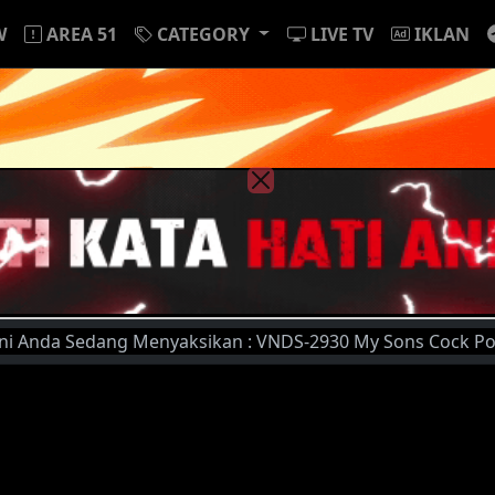
W
AREA 51
CATEGORY
LIVE TV
IKLAN
Sedang Menyaksikan : VNDS-2930 My Sons Cock Poisoning Mot