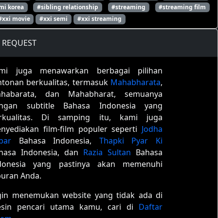
mi korea
#sibling relationship
#streaming
#streaming film
#xxi movie
#xxi semi
#xxi streaming
REQUEST
mi juga menawarkan berbagai pilihan
ntonan berkualitas, termasuk
Mahabharata
,
habarata, dan Mahabharat, semuanya
ngan subtitle Bahasa Indonesia yang
rkualitas. Di samping itu, kami juga
nyediakan film-film populer seperti
Jodha
bar
Bahasa Indonesia,
Thapki Pyar Ki
hasa Indonesia, dan
Razia Sultan
Bahasa
donesia yang pastinya akan memenuhi
buran Anda.
gin menemukan website yang tidak ada di
sin pencari utama kamu, cari di
Daftar