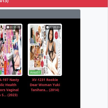
013)
01:55:05
02:20:20
1
Area51
-197 Nasty
XV-1231 Rookie
lic Health
Dear Woman Yuki
ors Vaginal
Tanihara... (2014)
S... (2023)