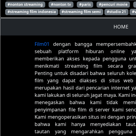
#nonton streaming
#nonton tv
#paris
#pencuri movie
#streaming film indonesia
#streaming film semi
#studio 21
#
HOME
Film01
dengan bangga mempersembah
sebuah platform hiburan online y
memberikan akses kepada pengguna un
menikmati streaming film secara grat
Penting untuk disadari bahwa seluruh kole
film yang dapat diakses di situs web 
merupakan hasil dari pencarian internet y
kami lakukan di seluruh jagat maya. Kami in
menegaskan bahwa kami tidak memil
penyimpanan file film di server kami sendi
Kami mengoperasikan situs ini dengan prin
bahwa kami hanya menyediakan taut
tautan yang mengarahkan pengguna