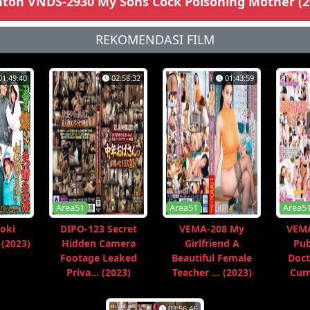
ton VNDS-2930 My Sons Cock Poisoning Mother (2
REKOMENDASI FILM
01:49:40
02:58:32
01:43:59
Area51
Area51
Area5
oki
DIPO-123 Secret
VEMA-208 My
VEMA
 (2023)
Hidden Camera
Girlfriend A
Pub
Footage Leaked
Beautiful Female
Doct
Priva... (2023)
Teacher ... (2023)
Cum 
03:56:46