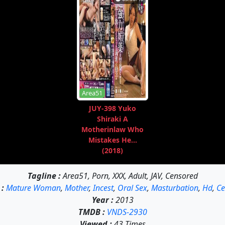
Area51
JUY-398 Yuko
Shiraki A
Motherinlaw Who
Mistakes He...
(2018)
Tagline :
Area51, Porn, XXX, Adult, JAV, Censored
:
Mature Woman
,
Mother
,
Incest
,
Oral Sex
,
Masturbation
,
Hd
,
Ce
Year :
2013
TMDB :
VNDS-2930
Viewed :
43 Times