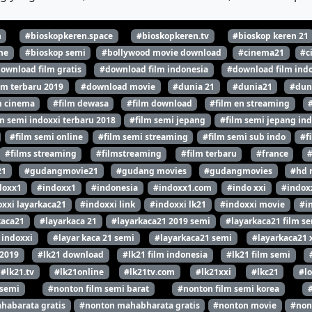
n
#bioskopkeren.space
#bioskopkeren.tv
#bioskop keren 21
ne
#bioskop semi
#bollywood movie download
#cinema21
#c
ownload film gratis
#download film indonesia
#download film indo
lm terbaru 2019
#download movie
#dunia 21
#dunia21
#dun
m cinema
#film dewasa
#film download
#film en streaming
m semi indoxxi terbaru 2018
#film semi jepang
#film semi jepang ind
#film semi online
#film semi streaming
#film semi sub indo
#f
#films streaming
#filmstreaming
#film terbaru
#france
21
#gudangmovie21
#gudang movies
#gudangmovies
#hd 
doxx1
#indoxx1
#indonesia
#indoxx1.com
#indo xxi
#indox
xxi layarkaca21
#indoxxi link
#indoxxi lk21
#indoxxi movie
#i
kaca21
#layarkaca 21
#layarkaca21 2019 semi
#layarkaca21 film s
 indoxxi
#layar kaca 21 semi
#layarkaca21 semi
#layarkaca21 
 2019
#lk21 download
#lk21 film indonesia
#lk21 film semi
#lk21.tv
#lk21online
#lk21tv.com
#lk21xxi
#lkc21
#l
 semi
#nonton film semi barat
#nonton film semi korea
habarata gratis
#nonton mahabharata gratis
#nonton movie
#non