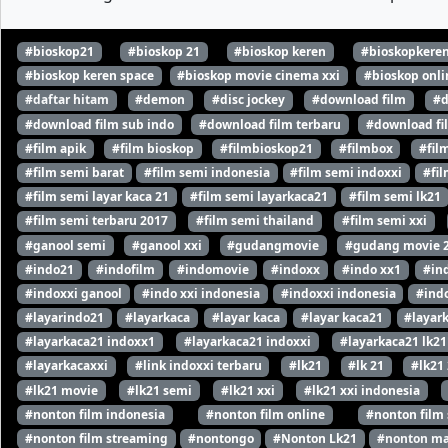
#bioskop21
#bioskop 21
#bioskop keren
#bioskopkere
#bioskop keren space
#bioskop movie cinema xxi
#bioskop onli
#daftar hitam
#demon
#disc jockey
#download film
#d
#download film sub indo
#download film terbaru
#download fi
#film apik
#film bioskop
#filmbioskop21
#filmbox
#fil
#film semi barat
#film semi indonesia
#film semi indoxxi
#fil
#film semi layar kaca 21
#film semi layarkaca21
#film semi lk21
#film semi terbaru 2017
#film semi thailand
#film semi xxi
#ganool semi
#ganool xxi
#gudangmovie
#gudang movie 
#indo21
#indofilm
#indomovie
#indoxx
#indo xx1
#in
#indoxxi ganool
#indo xxi indonesia
#indoxxi indonesia
#indo
#layarindo21
#layarkaca
#layar kaca
#layar kaca21
#layar
#layarkaca21 indoxx1
#layarkaca21 indoxxi
#layarkaca21 lk21
#layarkacaxxi
#link indoxxi terbaru
#lk21
#lk 21
#lk21
#lk21 movie
#lk21 semi
#lk21 xxi
#lk21 xxi indonesia
#nonton film indonesia
#nonton film online
#nonton film
#nonton film streaming
#nontongo
#Nonton Lk21
#nonton ma