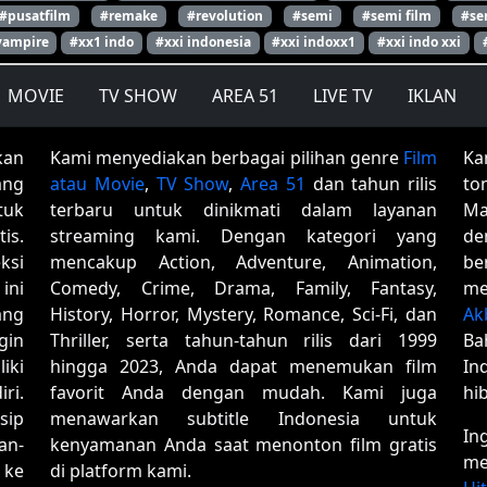
#pusatfilm
#remake
#revolution
#semi
#semi film
#se
vampire
#xx1 indo
#xxi indonesia
#xxi indoxx1
#xxi indo xxi
MOVIE
TV SHOW
AREA 51
LIVE TV
IKLAN
kan
Kami menyediakan berbagai pilihan genre
Film
Ka
ang
atau Movie
,
TV Show
,
Area 51
dan tahun rilis
to
tuk
terbaru untuk dinikmati dalam layanan
Ma
is.
streaming kami. Dengan kategori yang
de
ksi
mencakup Action, Adventure, Animation,
be
ini
Comedy, Crime, Drama, Family, Fantasy,
me
ang
History, Horror, Mystery, Romance, Sci-Fi, dan
Ak
gin
Thriller, serta tahun-tahun rilis dari 1999
Ba
iki
hingga 2023, Anda dapat menemukan film
In
ri.
favorit Anda dengan mudah. Kami juga
hi
sip
menawarkan subtitle Indonesia untuk
In
an-
kenyamanan Anda saat menonton film gratis
me
 ke
di platform kami.