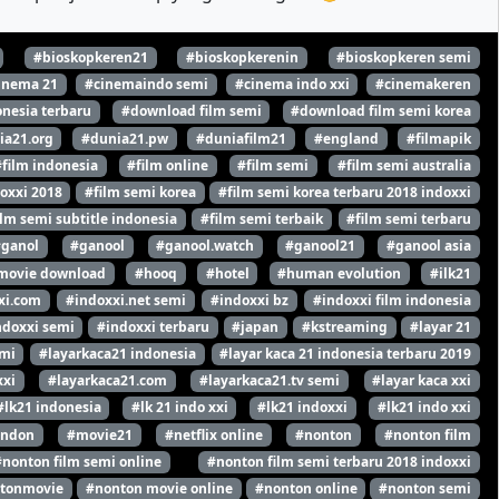
#bioskopkeren21
#bioskopkerenin
#bioskopkeren semi
inema 21
#cinemaindo semi
#cinema indo xxi
#cinemakeren
nesia terbaru
#download film semi
#download film semi korea
ia21.org
#dunia21.pw
#duniafilm21
#england
#filmapik
#film indonesia
#film online
#film semi
#film semi australia
oxxi 2018
#film semi korea
#film semi korea terbaru 2018 indoxxi
ilm semi subtitle indonesia
#film semi terbaik
#film semi terbaru
#ganol
#ganool
#ganool.watch
#ganool21
#ganool asia
movie download
#hooq
#hotel
#human evolution
#ilk21
xi.com
#indoxxi.net semi
#indoxxi bz
#indoxxi film indonesia
ndoxxi semi
#indoxxi terbaru
#japan
#kstreaming
#layar 21
emi
#layarkaca21 indonesia
#layar kaca 21 indonesia terbaru 2019
xxi
#layarkaca21.com
#layarkaca21.tv semi
#layar kaca xxi
#lk21 indonesia
#lk 21 indo xxi
#lk21 indoxxi
#lk21 indo xxi
ondon
#movie21
#netflix online
#nonton
#nonton film
#nonton film semi online
#nonton film semi terbaru 2018 indoxxi
tonmovie
#nonton movie online
#nonton online
#nonton semi