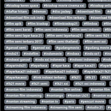
#bioskop keren space
#bioskop movie cinema xxi
#bioskop onli
#daftar hitam
#demon
#disc jockey
#download film
#d
#download film sub indo
#download film terbaru
#download fi
#film apik
#film bioskop
#filmbioskop21
#filmbox
#fil
#film semi barat
#film semi indonesia
#film semi indoxxi
#fil
#film semi layar kaca 21
#film semi layarkaca21
#film semi lk21
#film semi terbaru 2017
#film semi thailand
#film semi xxi
#ganool semi
#ganool xxi
#gudangmovie
#gudang movie 
#indo21
#indofilm
#indomovie
#indoxx
#indo xx1
#in
#indoxxi ganool
#indo xxi indonesia
#indoxxi indonesia
#indo
#layarindo21
#layarkaca
#layar kaca
#layar kaca21
#layar
#layarkaca21 indoxx1
#layarkaca21 indoxxi
#layarkaca21 lk21
#layarkacaxxi
#link indoxxi terbaru
#lk21
#lk 21
#lk21
#lk21 movie
#lk21 semi
#lk21 xxi
#lk21 xxi indonesia
#nonton film indonesia
#nonton film online
#nonton film
#nonton film streaming
#nontongo
#Nonton Lk21
#nonton ma
#nonton streaming
#nonton tv
#paris
#pencuri movie
#streaming film indonesia
#streaming film semi
#studio 21
#