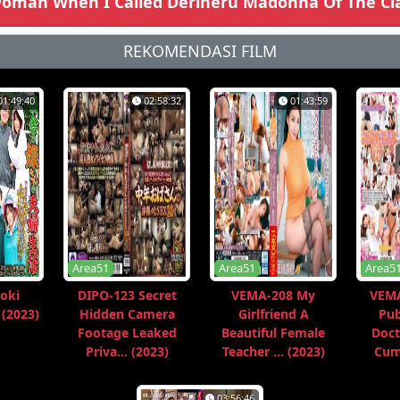
oman When I Called Deriheru Madonna Of The Clas
REKOMENDASI FILM
01:49:40
02:58:32
01:43:59
Area51
Area51
Area5
oki
DIPO-123 Secret
VEMA-208 My
VEMA
 (2023)
Hidden Camera
Girlfriend A
Pub
Footage Leaked
Beautiful Female
Doct
Priva... (2023)
Teacher ... (2023)
Cum 
03:56:46