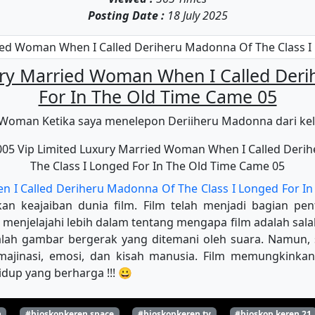
Posting Date :
18 July 2025
ury Married Woman When I Called Deri
For In The Old Time Came 05
oman Ketika saya menelepon Deriiheru Madonna dari kela
 I Called Deriheru Madonna Of The Class I Longed For I
n keajaiban dunia film. Film telah menjadi bagian pen
ta menjelajahi lebih dalam tentang mengapa film adalah sal
ah gambar bergerak yang ditemani oleh suara. Namun, sa
majinasi, emosi, dan kisah manusia. Film memungkinkan
dup yang berharga !!! 😀
n
#bioskopkeren.space
#bioskopkeren.tv
#bioskop keren 21