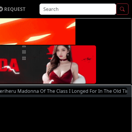
REQUEST
donna Of The Class I Longed For In The Old Time Came 05 (