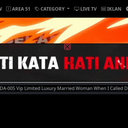
W
AREA 51
CATEGORY
LIVE TV
IKLAN
ip Limited Luxury Married Woman When I Called Deriheru Ma