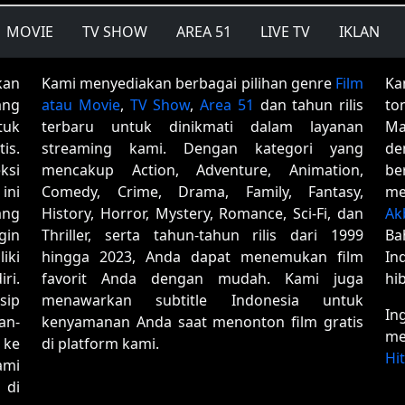
MOVIE
TV SHOW
AREA 51
LIVE TV
IKLAN
kan
Kami menyediakan berbagai pilihan genre
Film
Ka
ang
atau Movie
,
TV Show
,
Area 51
dan tahun rilis
to
tuk
terbaru untuk dinikmati dalam layanan
Ma
is.
streaming kami. Dengan kategori yang
de
ksi
mencakup Action, Adventure, Animation,
be
ini
Comedy, Crime, Drama, Family, Fantasy,
me
ang
History, Horror, Mystery, Romance, Sci-Fi, dan
Ak
gin
Thriller, serta tahun-tahun rilis dari 1999
Ba
iki
hingga 2023, Anda dapat menemukan film
In
ri.
favorit Anda dengan mudah. Kami juga
hi
sip
menawarkan subtitle Indonesia untuk
In
an-
kenyamanan Anda saat menonton film gratis
me
 ke
di platform kami.
Hi
ami
 di