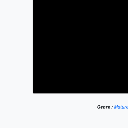
Genre :
Matur