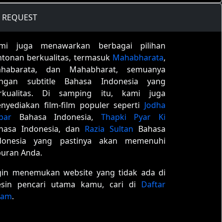
REQUEST
mi juga menawarkan berbagai pilihan
ntonan berkualitas, termasuk
Mahabharata
,
habarata, dan Mahabharat, semuanya
ngan subtitle Bahasa Indonesia yang
rkualitas. Di samping itu, kami juga
nyediakan film-film populer seperti
Jodha
bar
Bahasa Indonesia,
Thapki Pyar Ki
hasa Indonesia, dan
Razia Sultan
Bahasa
donesia yang pastinya akan memenuhi
buran Anda.
gin menemukan website yang tidak ada di
sin pencari utama kamu, cari di
Daftar
tam
.