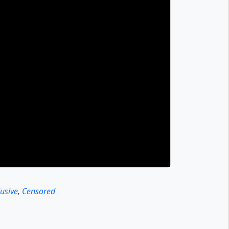
lusive
,
Censored