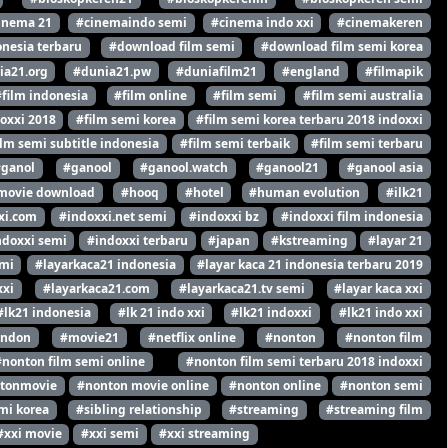
inema 21
#cinemaindo semi
#cinema indo xxi
#cinemakeren
nesia terbaru
#download film semi
#download film semi korea
ia21.org
#dunia21.pw
#duniafilm21
#england
#filmapik
#film indonesia
#film online
#film semi
#film semi australia
oxxi 2018
#film semi korea
#film semi korea terbaru 2018 indoxxi
ilm semi subtitle indonesia
#film semi terbaik
#film semi terbaru
#ganol
#ganool
#ganool.watch
#ganool21
#ganool asia
movie download
#hooq
#hotel
#human evolution
#ilk21
xi.com
#indoxxi.net semi
#indoxxi bz
#indoxxi film indonesia
ndoxxi semi
#indoxxi terbaru
#japan
#kstreaming
#layar 21
emi
#layarkaca21 indonesia
#layar kaca 21 indonesia terbaru 2019
xxi
#layarkaca21.com
#layarkaca21.tv semi
#layar kaca xxi
#lk21 indonesia
#lk 21 indo xxi
#lk21 indoxxi
#lk21 indo xxi
ondon
#movie21
#netflix online
#nonton
#nonton film
#nonton film semi online
#nonton film semi terbaru 2018 indoxxi
tonmovie
#nonton movie online
#nonton online
#nonton semi
mi korea
#sibling relationship
#streaming
#streaming film
#xxi movie
#xxi semi
#xxi streaming