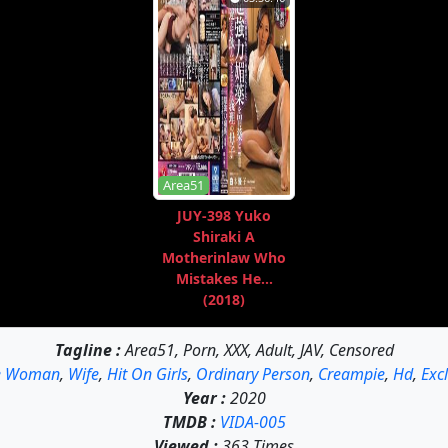
Area51
JUY-398 Yuko
Shiraki A
Motherinlaw Who
Mistakes He...
(2018)
Tagline :
Area51, Porn, XXX, Adult, JAV, Censored
e Woman
,
Wife
,
Hit On Girls
,
Ordinary Person
,
Creampie
,
Hd
,
Exc
Year :
2020
TMDB :
VIDA-005
Viewed :
363 Times