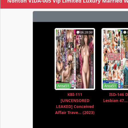
Nonton VIDA-005 Vip Limited Luxury Married W
06:28:06
Area51
Area51
KBI-111
ISD-146 D
[UNCENSORED
Lesbian 47...
LEAKED] Conceived
Affair Trave... (2023)