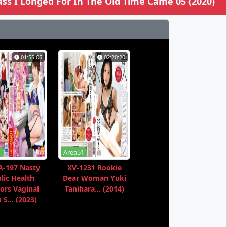
s I Longed For In The Old Time Came 05 (2020)
01:55:05
02:20:20
1
Area51
-197 Nasty
XV-1231 Rookie
lic Health
Dear Woman Yuki
ors Vaginal
Tanihara... (2014)
S... (2023)