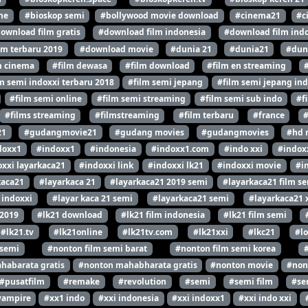
ne
#bioskop semi
#bollywood movie download
#cinema21
#c
ownload film gratis
#download film indonesia
#download film indo
lm terbaru 2019
#download movie
#dunia 21
#dunia21
#dun
m cinema
#film dewasa
#film download
#film en streaming
m semi indoxxi terbaru 2018
#film semi jepang
#film semi jepang ind
#film semi online
#film semi streaming
#film semi sub indo
#f
#films streaming
#filmstreaming
#film terbaru
#france
21
#gudangmovie21
#gudang movies
#gudangmovies
#hd 
doxx1
#indoxx1
#indonesia
#indoxx1.com
#indo xxi
#indox
xxi layarkaca21
#indoxxi link
#indoxxi lk21
#indoxxi movie
#i
kaca21
#layarkaca 21
#layarkaca21 2019 semi
#layarkaca21 film s
 indoxxi
#layar kaca 21 semi
#layarkaca21 semi
#layarkaca21 
 2019
#lk21 download
#lk21 film indonesia
#lk21 film semi
#lk21.tv
#lk21online
#lk21tv.com
#lk21xxi
#lkc21
#l
 semi
#nonton film semi barat
#nonton film semi korea
habarata gratis
#nonton mahabharata gratis
#nonton movie
#non
#pusatfilm
#remake
#revolution
#semi
#semi film
#se
vampire
#xx1 indo
#xxi indonesia
#xxi indoxx1
#xxi indo xxi