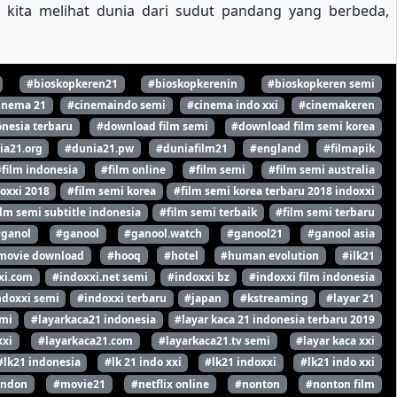
 kita melihat dunia dari sudut pandang yang berbeda,
#bioskopkeren21
#bioskopkerenin
#bioskopkeren semi
inema 21
#cinemaindo semi
#cinema indo xxi
#cinemakeren
nesia terbaru
#download film semi
#download film semi korea
ia21.org
#dunia21.pw
#duniafilm21
#england
#filmapik
#film indonesia
#film online
#film semi
#film semi australia
oxxi 2018
#film semi korea
#film semi korea terbaru 2018 indoxxi
ilm semi subtitle indonesia
#film semi terbaik
#film semi terbaru
#ganol
#ganool
#ganool.watch
#ganool21
#ganool asia
movie download
#hooq
#hotel
#human evolution
#ilk21
xi.com
#indoxxi.net semi
#indoxxi bz
#indoxxi film indonesia
ndoxxi semi
#indoxxi terbaru
#japan
#kstreaming
#layar 21
emi
#layarkaca21 indonesia
#layar kaca 21 indonesia terbaru 2019
xxi
#layarkaca21.com
#layarkaca21.tv semi
#layar kaca xxi
#lk21 indonesia
#lk 21 indo xxi
#lk21 indoxxi
#lk21 indo xxi
ondon
#movie21
#netflix online
#nonton
#nonton film