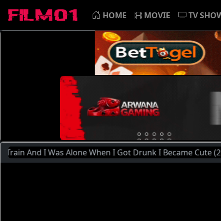
HOME
MOVIE
TV SHO
 Was Alone When I Got Drunk I Became Cute (2020) | Silahk