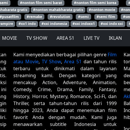
 semi
#nonton film semi barat
#nonton film semi korea
habarata gratis
#nonton mahabharata gratis
#nonton movie
#non
#pusatfilm
#remake
#revolution
#semi
#semi film
#se
vampire
#xx1 indo
#xxi indonesia
#xxi indoxx1
#xxi indo xxi
MOVIE
TV SHOW
AREA 51
LIVE TV
IKLAN
kan
Kami menyediakan berbagai pilihan genre
Film
Ka
ang
atau Movie
,
TV Show
,
Area 51
dan tahun rilis
to
tuk
terbaru untuk dinikmati dalam layanan
Ma
is.
streaming kami. Dengan kategori yang
de
ksi
mencakup Action, Adventure, Animation,
be
ini
Comedy, Crime, Drama, Family, Fantasy,
me
ang
History, Horror, Mystery, Romance, Sci-Fi, dan
Ak
gin
Thriller, serta tahun-tahun rilis dari 1999
Ba
iki
hingga 2023, Anda dapat menemukan film
In
ri.
favorit Anda dengan mudah. Kami juga
hi
sip
menawarkan subtitle Indonesia untuk
In