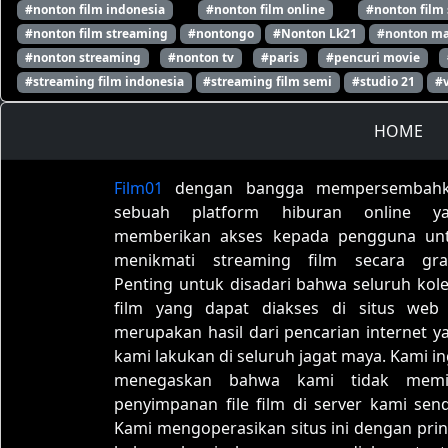
#nonton film indonesia
#nonton film online
#nonton film
#nonton film streaming
#nontongo
#Nonton Lk21
#nonton ma
#nonton streaming
#nonton tv
#paris
#pencuri movie
#streaming film indonesia
#streaming film semi
#studio 21
#
HOME
Film01
dengan bangga mempersembah
sebuah platform hiburan online y
memberikan akses kepada pengguna un
menikmati streaming film secara grat
Penting untuk disadari bahwa seluruh kole
film yang dapat diakses di situs web 
merupakan hasil dari pencarian internet y
kami lakukan di seluruh jagat maya. Kami in
menegaskan bahwa kami tidak memil
penyimpanan file film di server kami sendi
Kami mengoperasikan situs ini dengan prin