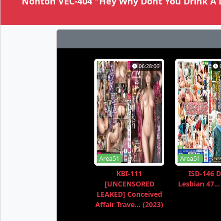
Nonton VEC-404 "Hey Why Dont You Drink A L
06:28:06
Area51
Area51
KBI-111
ISD-146 D
[UNCENSORED
Lesbian 47...
LEAKED] Conceived
Affair Trave... (2023)