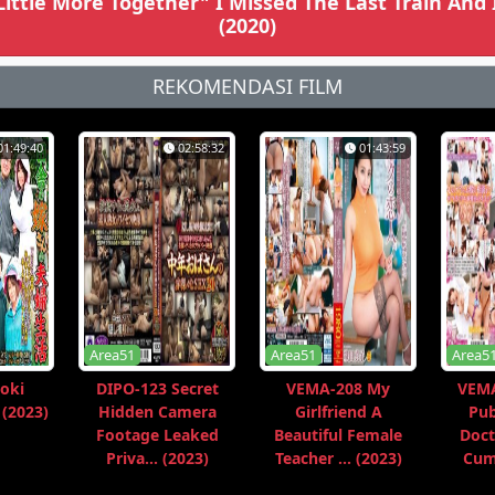
ittle More Together" I Missed The Last Train And
(2020)
REKOMENDASI FILM
01:49:40
02:58:32
01:43:59
Area51
Area51
Area5
oki
DIPO-123 Secret
VEMA-208 My
VEMA
 (2023)
Hidden Camera
Girlfriend A
Pub
Footage Leaked
Beautiful Female
Doct
Priva... (2023)
Teacher ... (2023)
Cum 