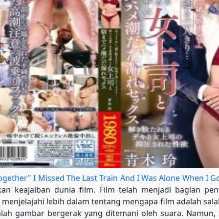
ogether" I Missed The Last Train And I Was Alone When I G
n keajaiban dunia film. Film telah menjadi bagian pen
ta menjelajahi lebih dalam tentang mengapa film adalah sal
ah gambar bergerak yang ditemani oleh suara. Namun, sa