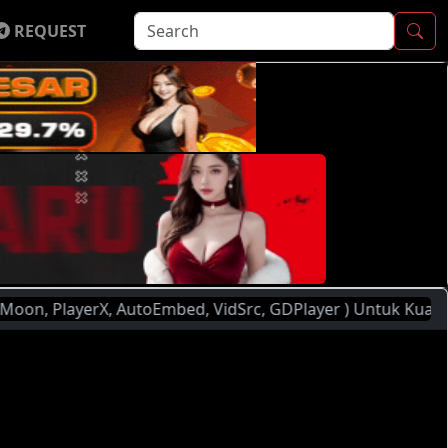
REQUEST
, AutoEmbed, VidSrc, GDPlayer ) Untuk Kualitas dan Kecepa