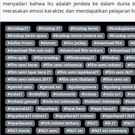
menyadari bahwa itu adalah jendela ke dalam dunia i
merasakan emosi karakter, dan mendapatkan pelajaran hi
#bioskop21
#bioskop 21
#bioskop keren
#bioskopkere
#bioskop keren space
#bioskop movie cinema xxi
#bioskop onli
#daftar hitam
#demon
#disc jockey
#download film
#d
#download film sub indo
#download film terbaru
#download fi
#film apik
#film bioskop
#filmbioskop21
#filmbox
#fil
#film semi barat
#film semi indonesia
#film semi indoxxi
#fil
#film semi layar kaca 21
#film semi layarkaca21
#film semi lk21
#film semi terbaru 2017
#film semi thailand
#film semi xxi
#ganool semi
#ganool xxi
#gudangmovie
#gudang movie 
#indo21
#indofilm
#indomovie
#indoxx
#indo xx1
#in
#indoxxi ganool
#indo xxi indonesia
#indoxxi indonesia
#indo
#layarindo21
#layarkaca
#layar kaca
#layar kaca21
#layar
#layarkaca21 indoxx1
#layarkaca21 indoxxi
#layarkaca21 lk21
#layarkacaxxi
#link indoxxi terbaru
#lk21
#lk 21
#lk21
#lk21 movie
#lk21 semi
#lk21 xxi
#lk21 xxi indonesia