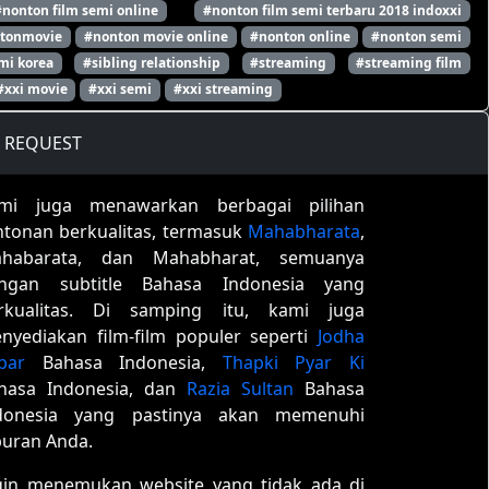
#nonton film semi online
#nonton film semi terbaru 2018 indoxxi
tonmovie
#nonton movie online
#nonton online
#nonton semi
mi korea
#sibling relationship
#streaming
#streaming film
#xxi movie
#xxi semi
#xxi streaming
REQUEST
mi juga menawarkan berbagai pilihan
ntonan berkualitas, termasuk
Mahabharata
,
habarata, dan Mahabharat, semuanya
ngan subtitle Bahasa Indonesia yang
rkualitas. Di samping itu, kami juga
nyediakan film-film populer seperti
Jodha
bar
Bahasa Indonesia,
Thapki Pyar Ki
hasa Indonesia, dan
Razia Sultan
Bahasa
donesia yang pastinya akan memenuhi
buran Anda.
gin menemukan website yang tidak ada di