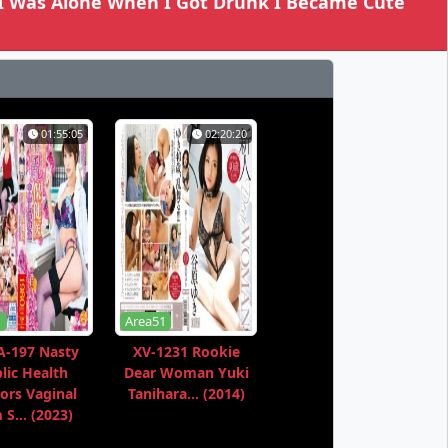
 I Was Alone When I Got Drunk I Became Cute
01:55:05
02:20:20
1
Area51
-197 Nasty
XV-1231 Rookie
lic Health
Dear Woman Yuki
ors Vaginal
Tanihara... (2014)
S... (2023)