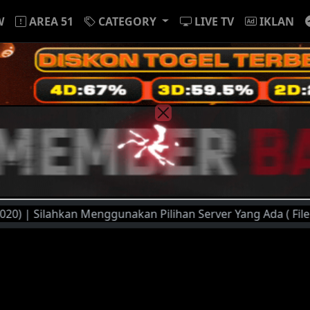
W
AREA 51
CATEGORY
LIVE TV
IKLAN
an Menggunakan Pilihan Server Yang Ada ( FileMoon, PlayerX