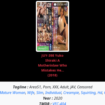
03:56:46
Area51
JUY-398 Yuko
Shiraki A
Motherinlaw Who
Mistakes He...
(2018)
Tagline :
Area51, Porn, XXX, Adult, JAV, Censored
Mature Woman
,
Wife
,
Slim
,
Individual
,
Creampie
,
Squirting
,
Hd
,
Year :
2020
TMDB :
VEC-404