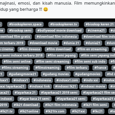
majinasi, emosi, dan kisah manusia. Film memungkinkan
dup yang berharga !!! 😀
n
#bioskopkeren.space
#bioskopkeren.tv
#bioskop keren 21
ne
#bioskop semi
#bollywood movie download
#cinema21
#c
ownload film gratis
#download film indonesia
#download film indo
lm terbaru 2019
#download movie
#dunia 21
#dunia21
#dun
m cinema
#film dewasa
#film download
#film en streaming
m semi indoxxi terbaru 2018
#film semi jepang
#film semi jepang ind
#film semi online
#film semi streaming
#film semi sub indo
#f
#films streaming
#filmstreaming
#film terbaru
#france
21
#gudangmovie21
#gudang movies
#gudangmovies
#hd 
doxx1
#indoxx1
#indonesia
#indoxx1.com
#indo xxi
#indox
xxi layarkaca21
#indoxxi link
#indoxxi lk21
#indoxxi movie
#i
kaca21
#layarkaca 21
#layarkaca21 2019 semi
#layarkaca21 film s
 indoxxi
#layar kaca 21 semi
#layarkaca21 semi
#layarkaca21 
 2019
#lk21 download
#lk21 film indonesia
#lk21 film semi
#lk21.tv
#lk21online
#lk21tv.com
#lk21xxi
#lkc21
#l