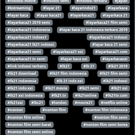
#indoxxi movie
#indoxxi semi
#indoxxi terbaru
#japan
#kstreaming
#layar 21
#layarindo21
#layarkaca
#layar kaca
#layar kaca21
#layarkaca21
#layarkaca 21
#layarkaca21 2019 semi
#layarkaca21 film semi
#layarkaca21 indonesia
#layar kaca 21 indonesia terbaru 2019
#layarkaca21 indoxx1
#layarkaca21 indoxxi
#layarkaca21 lk21 indoxxi
#layar kaca 21 semi
#layarkaca21 semi
#layarkaca21 xxi
#layarkaca21.com
#layarkaca21.tv semi
#layar kaca xxi
#layarkacaxxi
#link indoxxi terbaru
#lk21
#lk 21
#lk21 2019
#lk21 download
#lk21 film indonesia
#lk21 film semi
#lk21 indonesia
#lk 21 indo xxi
#lk21 indoxxi
#lk21 indo xxi
#lk21 movie
#lk21 semi
#lk21 xxi
#lk21 xxi indonesia
#lk21.tv
#lk21online
#lk21tv.com
#lk21xxi
#lkc21
#london
#movie21
#netflix online
#nonton
#nonton film
#nonton film indonesia
#nonton film online
#nonton film semi
#nonton film semi barat
#nonton film semi korea
#nonton film semi online