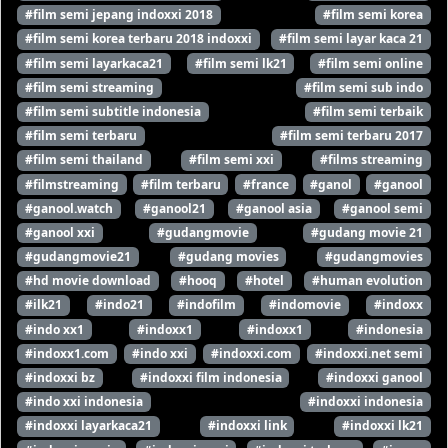
#film semi jepang indoxxi 2018
#film semi korea
#film semi korea terbaru 2018 indoxxi
#film semi layar kaca 21
#film semi layarkaca21
#film semi lk21
#film semi online
#film semi streaming
#film semi sub indo
#film semi subtitle indonesia
#film semi terbaik
#film semi terbaru
#film semi terbaru 2017
#film semi thailand
#film semi xxi
#films streaming
#filmstreaming
#film terbaru
#france
#ganol
#ganool
#ganool.watch
#ganool21
#ganool asia
#ganool semi
#ganool xxi
#gudangmovie
#gudang movie 21
#gudangmovie21
#gudang movies
#gudangmovies
#hd movie download
#hooq
#hotel
#human evolution
#ilk21
#indo21
#indofilm
#indomovie
#indoxx
#indo xx1
#indoxx1
#indoxx1
#indonesia
#indoxx1.com
#indo xxi
#indoxxi.com
#indoxxi.net semi
#indoxxi bz
#indoxxi film indonesia
#indoxxi ganool
#indo xxi indonesia
#indoxxi indonesia
#indoxxi layarkaca21
#indoxxi link
#indoxxi lk21