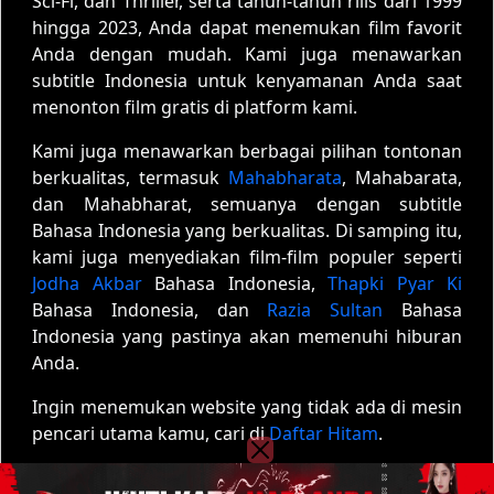
Sci-Fi, dan Thriller, serta tahun-tahun rilis dari 1999
hingga 2023, Anda dapat menemukan film favorit
Anda dengan mudah. Kami juga menawarkan
subtitle Indonesia untuk kenyamanan Anda saat
menonton film gratis di platform kami.
Kami juga menawarkan berbagai pilihan tontonan
berkualitas, termasuk
Mahabharata
, Mahabarata,
dan Mahabharat, semuanya dengan subtitle
Bahasa Indonesia yang berkualitas. Di samping itu,
kami juga menyediakan film-film populer seperti
Jodha Akbar
Bahasa Indonesia,
Thapki Pyar Ki
Bahasa Indonesia, dan
Razia Sultan
Bahasa
Indonesia yang pastinya akan memenuhi hiburan
Anda.
Ingin menemukan website yang tidak ada di mesin
pencari utama kamu, cari di
Daftar Hitam
.