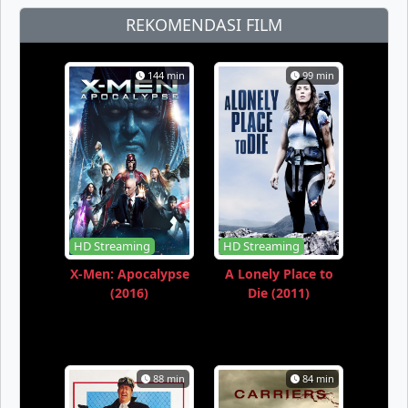
REKOMENDASI FILM
144 min
99 min
HD Streaming
HD Streaming
X-Men: Apocalypse
A Lonely Place to
(2016)
Die (2011)
88 min
84 min