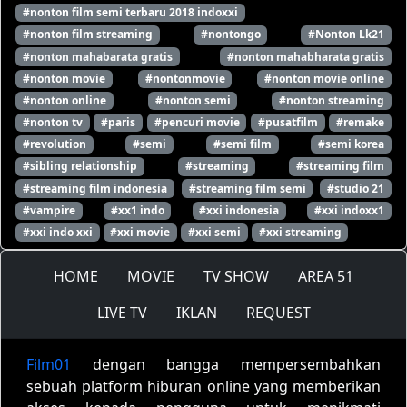
#nonton film semi terbaru 2018 indoxxi
#nonton film streaming
#nontongo
#Nonton Lk21
#nonton mahabarata gratis
#nonton mahabharata gratis
#nonton movie
#nontonmovie
#nonton movie online
#nonton online
#nonton semi
#nonton streaming
#nonton tv
#paris
#pencuri movie
#pusatfilm
#remake
#revolution
#semi
#semi film
#semi korea
#sibling relationship
#streaming
#streaming film
#streaming film indonesia
#streaming film semi
#studio 21
#vampire
#xx1 indo
#xxi indonesia
#xxi indoxx1
#xxi indo xxi
#xxi movie
#xxi semi
#xxi streaming
HOME
MOVIE
TV SHOW
AREA 51
LIVE TV
IKLAN
REQUEST
Film01
dengan bangga mempersembahkan
sebuah platform hiburan online yang memberikan