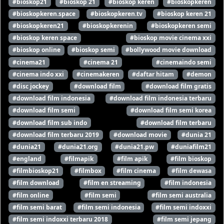
#bioskop21
#bioskop 21
#bioskop keren
#bioskopkeren
#bioskopkeren.space
#bioskopkeren.tv
#bioskop keren 21
#bioskopkeren21
#bioskopkerenin
#bioskopkeren semi
#bioskop keren space
#bioskop movie cinema xxi
#bioskop online
#bioskop semi
#bollywood movie download
#cinema21
#cinema 21
#cinemaindo semi
#cinema indo xxi
#cinemakeren
#daftar hitam
#demon
#disc jockey
#download film
#download film gratis
#download film indonesia
#download film indonesia terbaru
#download film semi
#download film semi korea
#download film sub indo
#download film terbaru
#download film terbaru 2019
#download movie
#dunia 21
#dunia21
#dunia21.org
#dunia21.pw
#duniafilm21
#england
#filmapik
#film apik
#film bioskop
#filmbioskop21
#filmbox
#film cinema
#film dewasa
#film download
#film en streaming
#film indonesia
#film online
#film semi
#film semi australia
#film semi barat
#film semi indonesia
#film semi indoxxi
#film semi indoxxi terbaru 2018
#film semi jepang