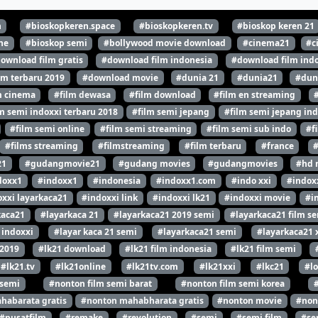
n
#bioskopkeren.space
#bioskopkeren.tv
#bioskop keren 21
ne
#bioskop semi
#bollywood movie download
#cinema21
#c
ownload film gratis
#download film indonesia
#download film indo
lm terbaru 2019
#download movie
#dunia 21
#dunia21
#dun
m cinema
#film dewasa
#film download
#film en streaming
m semi indoxxi terbaru 2018
#film semi jepang
#film semi jepang ind
#film semi online
#film semi streaming
#film semi sub indo
#f
#films streaming
#filmstreaming
#film terbaru
#france
21
#gudangmovie21
#gudang movies
#gudangmovies
#hd 
doxx1
#indoxx1
#indonesia
#indoxx1.com
#indo xxi
#indox
xxi layarkaca21
#indoxxi link
#indoxxi lk21
#indoxxi movie
#i
kaca21
#layarkaca 21
#layarkaca21 2019 semi
#layarkaca21 film s
 indoxxi
#layar kaca 21 semi
#layarkaca21 semi
#layarkaca21 
 2019
#lk21 download
#lk21 film indonesia
#lk21 film semi
#lk21.tv
#lk21online
#lk21tv.com
#lk21xxi
#lkc21
#l
 semi
#nonton film semi barat
#nonton film semi korea
habarata gratis
#nonton mahabharata gratis
#nonton movie
#non
#pusatfilm
#remake
#revolution
#semi
#semi film
#se