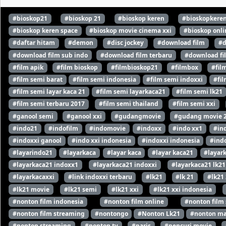
#bioskop21
#bioskop 21
#bioskop keren
#bioskopkere
#bioskop keren space
#bioskop movie cinema xxi
#bioskop onli
#daftar hitam
#demon
#disc jockey
#download film
#d
#download film sub indo
#download film terbaru
#download fi
#film apik
#film bioskop
#filmbioskop21
#filmbox
#fil
#film semi barat
#film semi indonesia
#film semi indoxxi
#fil
#film semi layar kaca 21
#film semi layarkaca21
#film semi lk21
#film semi terbaru 2017
#film semi thailand
#film semi xxi
#ganool semi
#ganool xxi
#gudangmovie
#gudang movie 
#indo21
#indofilm
#indomovie
#indoxx
#indo xx1
#in
#indoxxi ganool
#indo xxi indonesia
#indoxxi indonesia
#indo
#layarindo21
#layarkaca
#layar kaca
#layar kaca21
#layar
#layarkaca21 indoxx1
#layarkaca21 indoxxi
#layarkaca21 lk21
#layarkacaxxi
#link indoxxi terbaru
#lk21
#lk 21
#lk21
#lk21 movie
#lk21 semi
#lk21 xxi
#lk21 xxi indonesia
#nonton film indonesia
#nonton film online
#nonton film
#nonton film streaming
#nontongo
#Nonton Lk21
#nonton ma
#nonton streaming
#nonton tv
#paris
#pencuri movie