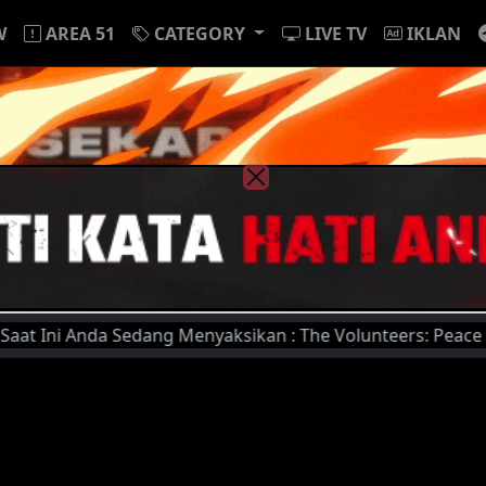
W
AREA 51
CATEGORY
LIVE TV
IKLAN
i Anda Sedang Menyaksikan : The Volunteers: Peace at Last 