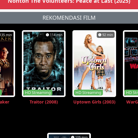
Nonton The Volunteers: Peace at Last (2025)
REKOMENDASI FILM
135 min
114 min
92 min
g
HD Streaming
HD Streaming
HD St
aker
Traitor (2008)
Uptown Girls (2003)
WarG
105 min