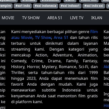
vampire
#xx1 indo
#xxi indonesia
#xxi indoxx1
#xxi indo xxi
MOVIE
TV SHOW
AREA 51
LIVE TV
IKLAN
kan
Kami menyediakan berbagai pilihan genre
Film
Ka
ang
atau Movie
,
TV Show
,
Area 51
dan tahun rilis
to
tuk
terbaru untuk dinikmati dalam layanan
Ma
is.
streaming kami. Dengan kategori yang
de
ksi
mencakup Action, Adventure, Animation,
be
ini
Comedy, Crime, Drama, Family, Fantasy,
me
ang
History, Horror, Mystery, Romance, Sci-Fi, dan
Ak
gin
Thriller, serta tahun-tahun rilis dari 1999
Ba
iki
hingga 2023, Anda dapat menemukan film
In
ri.
favorit Anda dengan mudah. Kami juga
hi
sip
menawarkan subtitle Indonesia untuk
In
an-
kenyamanan Anda saat menonton film gratis
me
 ke
di platform kami.
Hi
ami