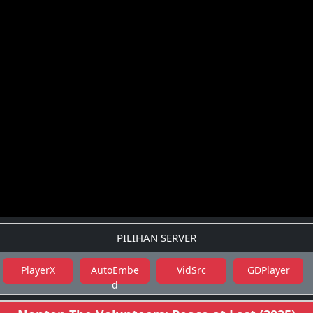
PILIHAN SERVER
PlayerX
AutoEmbe
VidSrc
GDPlayer
d