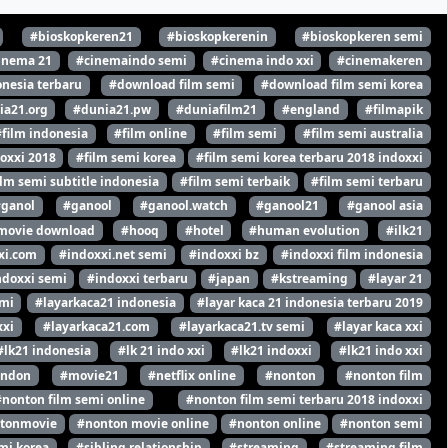
#bioskopkeren21
#bioskopkerenin
#bioskopkeren semi
inema 21
#cinemaindo semi
#cinema indo xxi
#cinemakeren
nesia terbaru
#download film semi
#download film semi korea
ia21.org
#dunia21.pw
#duniafilm21
#england
#filmapik
#film indonesia
#film online
#film semi
#film semi australia
oxxi 2018
#film semi korea
#film semi korea terbaru 2018 indoxxi
ilm semi subtitle indonesia
#film semi terbaik
#film semi terbaru
#ganol
#ganool
#ganool.watch
#ganool21
#ganool asia
movie download
#hooq
#hotel
#human evolution
#ilk21
xi.com
#indoxxi.net semi
#indoxxi bz
#indoxxi film indonesia
ndoxxi semi
#indoxxi terbaru
#japan
#kstreaming
#layar 21
emi
#layarkaca21 indonesia
#layar kaca 21 indonesia terbaru 2019
xxi
#layarkaca21.com
#layarkaca21.tv semi
#layar kaca xxi
#lk21 indonesia
#lk 21 indo xxi
#lk21 indoxxi
#lk21 indo xxi
ondon
#movie21
#netflix online
#nonton
#nonton film
#nonton film semi online
#nonton film semi terbaru 2018 indoxxi
tonmovie
#nonton movie online
#nonton online
#nonton semi
mi korea
#sibling relationship
#streaming
#streaming film