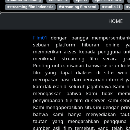
#streaming film indonesia
#streaming film semi
#studio 21
#
HOME
Film01
dengan bangga mempersembah
sebuah platform hiburan online y
memberikan akses kepada pengguna un
menikmati streaming film secara grat
Penting untuk disadari bahwa seluruh kole
film yang dapat diakses di situs web 
merupakan hasil dari pencarian internet y
kami lakukan di seluruh jagat maya. Kami in
menegaskan bahwa kami tidak memil
penyimpanan file film di server kami sendi
Kami mengoperasikan situs ini dengan prin
bahwa kami hanya menyediakan taut
tautan yang mengarahkan pengguna
sumber asli film tersebut, yang telah k