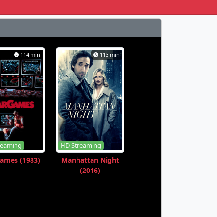
114 min
113 min
reaming
HD Streaming
ames (1983)
Manhattan Night
(2016)