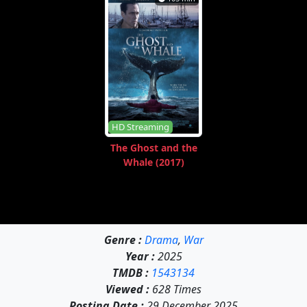
HD Streaming
The Ghost and the
Whale (2017)
Genre :
Drama
,
War
Year :
2025
TMDB :
1543134
Viewed :
628 Times
Posting Date :
29 December 2025