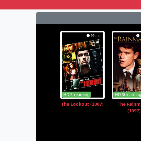
99 min
HD Streaming
HD Streamin
The Lookout (2007)
The Rainm
(1997)