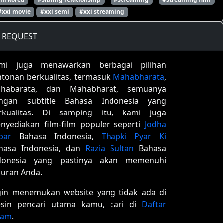
#xxi movie
#xxi semi
#xxi streaming
REQUEST
mi juga menawarkan berbagai pilihan
ntonan berkualitas, termasuk
Mahabharata
,
habarata, dan Mahabharat, semuanya
ngan subtitle Bahasa Indonesia yang
rkualitas. Di samping itu, kami juga
nyediakan film-film populer seperti
Jodha
bar
Bahasa Indonesia,
Thapki Pyar Ki
hasa Indonesia, dan
Razia Sultan
Bahasa
donesia yang pastinya akan memenuhi
buran Anda.
gin menemukan website yang tidak ada di
sin pencari utama kamu, cari di
Daftar
tam
.