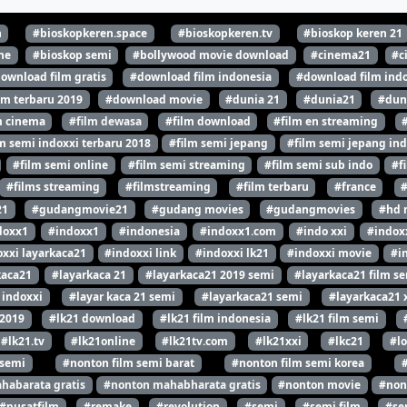
n
#bioskopkeren.space
#bioskopkeren.tv
#bioskop keren 21
ne
#bioskop semi
#bollywood movie download
#cinema21
#c
ownload film gratis
#download film indonesia
#download film indo
lm terbaru 2019
#download movie
#dunia 21
#dunia21
#dun
m cinema
#film dewasa
#film download
#film en streaming
m semi indoxxi terbaru 2018
#film semi jepang
#film semi jepang ind
#film semi online
#film semi streaming
#film semi sub indo
#f
#films streaming
#filmstreaming
#film terbaru
#france
21
#gudangmovie21
#gudang movies
#gudangmovies
#hd 
doxx1
#indoxx1
#indonesia
#indoxx1.com
#indo xxi
#indox
xxi layarkaca21
#indoxxi link
#indoxxi lk21
#indoxxi movie
#i
kaca21
#layarkaca 21
#layarkaca21 2019 semi
#layarkaca21 film s
 indoxxi
#layar kaca 21 semi
#layarkaca21 semi
#layarkaca21 
 2019
#lk21 download
#lk21 film indonesia
#lk21 film semi
#lk21.tv
#lk21online
#lk21tv.com
#lk21xxi
#lkc21
#l
 semi
#nonton film semi barat
#nonton film semi korea
habarata gratis
#nonton mahabharata gratis
#nonton movie
#non
#pusatfilm
#remake
#revolution
#semi
#semi film
#se