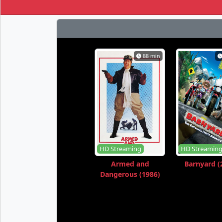
88 min
HD Streaming
HD Streamin
Armed and
Barnyard (
Dangerous (1986)