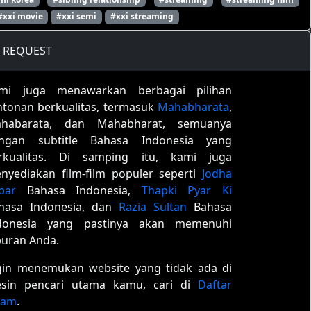
#xxi movie
#xxi semi
#xxi streaming
REQUEST
mi juga menawarkan berbagai pilihan
ntonan berkualitas, termasuk
Mahabharata
,
habarata, dan Mahabharat, semuanya
ngan subtitle Bahasa Indonesia yang
rkualitas. Di samping itu, kami juga
nyediakan film-film populer seperti
Jodha
bar
Bahasa Indonesia,
Thapki Pyar Ki
hasa Indonesia, dan
Razia Sultan
Bahasa
donesia yang pastinya akan memenuhi
buran Anda.
gin menemukan website yang tidak ada di
sin pencari utama kamu, cari di
Daftar
tam
.