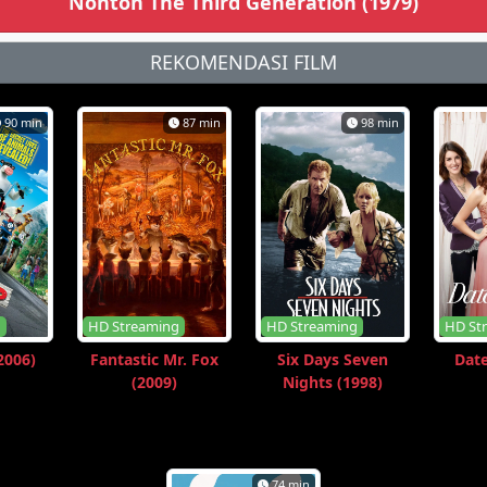
Nonton The Third Generation (1979)
REKOMENDASI FILM
90 min
87 min
98 min
g
HD Streaming
HD Streaming
HD St
2006)
Fantastic Mr. Fox
Six Days Seven
Date
(2009)
Nights (1998)
74 min