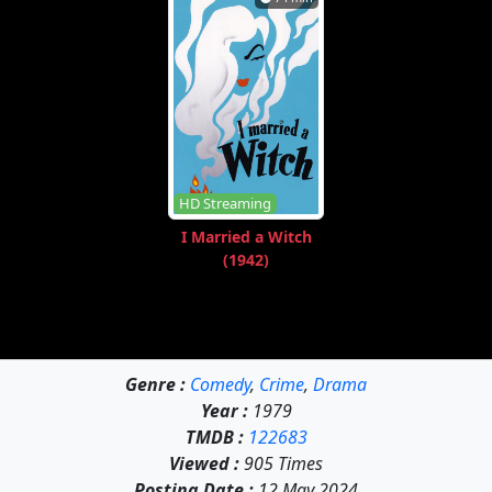
HD Streaming
I Married a Witch
(1942)
Genre :
Comedy
,
Crime
,
Drama
Year :
1979
TMDB :
122683
Viewed :
905 Times
Posting Date :
12 May 2024