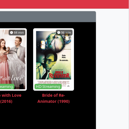
84 min
96 min
reaming
HD Streaming
 with Love
Bride of Re-
(2016)
Animator (1990)