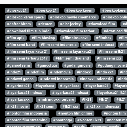
#bioskop21
#bioskop 21
#bioskop keren
#bioskopkere
#bioskop keren space
#bioskop movie cinema xxi
#bioskop onli
#daftar hitam
#demon
#disc jockey
#download film
#d
#download film sub indo
#download film terbaru
#download fi
#film apik
#film bioskop
#filmbioskop21
#filmbox
#fil
#film semi barat
#film semi indonesia
#film semi indoxxi
#fil
#film semi layar kaca 21
#film semi layarkaca21
#film semi lk21
#film semi terbaru 2017
#film semi thailand
#film semi xxi
#ganool semi
#ganool xxi
#gudangmovie
#gudang movie 
#indo21
#indofilm
#indomovie
#indoxx
#indo xx1
#in
#indoxxi ganool
#indo xxi indonesia
#indoxxi indonesia
#indo
#layarindo21
#layarkaca
#layar kaca
#layar kaca21
#layar
#layarkaca21 indoxx1
#layarkaca21 indoxxi
#layarkaca21 lk21
#layarkacaxxi
#link indoxxi terbaru
#lk21
#lk 21
#lk21
#lk21 movie
#lk21 semi
#lk21 xxi
#lk21 xxi indonesia
#nonton film indonesia
#nonton film online
#nonton film
#nonton film streaming
#nontongo
#Nonton Lk21
#nonton ma
#nonton streaming
#nonton tv
#paris
#pencuri movie