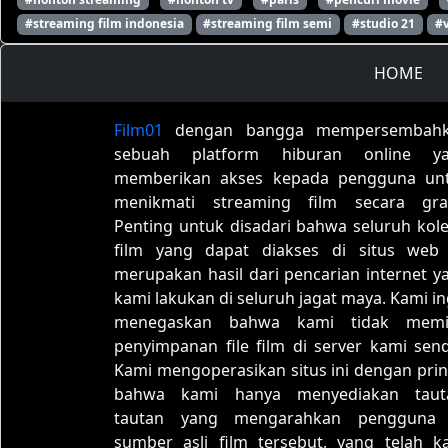
#streaming film indonesia
#streaming film semi
#studio 21
#
HOME
Film01
dengan bangga mempersembah
sebuah platform hiburan online y
memberikan akses kepada pengguna un
menikmati streaming film secara grat
Penting untuk disadari bahwa seluruh kole
film yang dapat diakses di situs web 
merupakan hasil dari pencarian internet y
kami lakukan di seluruh jagat maya. Kami in
menegaskan bahwa kami tidak memil
penyimpanan file film di server kami sendi
Kami mengoperasikan situs ini dengan prin
bahwa kami hanya menyediakan taut
tautan yang mengarahkan pengguna
sumber asli film tersebut, yang telah k