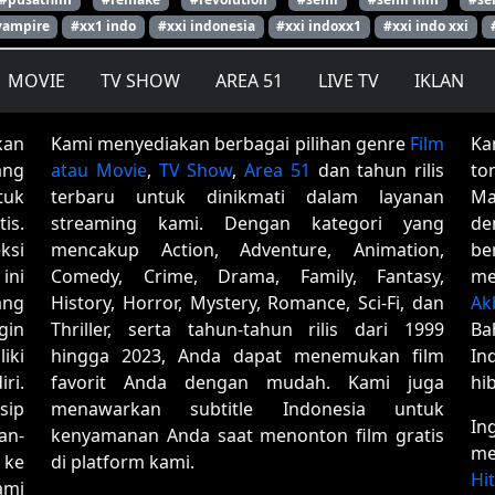
vampire
#xx1 indo
#xxi indonesia
#xxi indoxx1
#xxi indo xxi
MOVIE
TV SHOW
AREA 51
LIVE TV
IKLAN
kan
Kami menyediakan berbagai pilihan genre
Film
Ka
ang
atau Movie
,
TV Show
,
Area 51
dan tahun rilis
to
tuk
terbaru untuk dinikmati dalam layanan
Ma
is.
streaming kami. Dengan kategori yang
de
ksi
mencakup Action, Adventure, Animation,
be
ini
Comedy, Crime, Drama, Family, Fantasy,
me
ang
History, Horror, Mystery, Romance, Sci-Fi, dan
Ak
gin
Thriller, serta tahun-tahun rilis dari 1999
Ba
iki
hingga 2023, Anda dapat menemukan film
In
ri.
favorit Anda dengan mudah. Kami juga
hi
sip
menawarkan subtitle Indonesia untuk
In
an-
kenyamanan Anda saat menonton film gratis
me
 ke
di platform kami.
Hi
ami