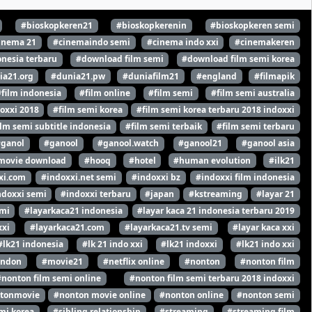
#bioskopkeren21
#bioskopkerenin
#bioskopkeren semi
inema 21
#cinemaindo semi
#cinema indo xxi
#cinemakeren
nesia terbaru
#download film semi
#download film semi korea
ia21.org
#dunia21.pw
#duniafilm21
#england
#filmapik
#film indonesia
#film online
#film semi
#film semi australia
oxxi 2018
#film semi korea
#film semi korea terbaru 2018 indoxxi
ilm semi subtitle indonesia
#film semi terbaik
#film semi terbaru
#ganol
#ganool
#ganool.watch
#ganool21
#ganool asia
movie download
#hooq
#hotel
#human evolution
#ilk21
xi.com
#indoxxi.net semi
#indoxxi bz
#indoxxi film indonesia
ndoxxi semi
#indoxxi terbaru
#japan
#kstreaming
#layar 21
emi
#layarkaca21 indonesia
#layar kaca 21 indonesia terbaru 2019
xxi
#layarkaca21.com
#layarkaca21.tv semi
#layar kaca xxi
#lk21 indonesia
#lk 21 indo xxi
#lk21 indoxxi
#lk21 indo xxi
ondon
#movie21
#netflix online
#nonton
#nonton film
#nonton film semi online
#nonton film semi terbaru 2018 indoxxi
tonmovie
#nonton movie online
#nonton online
#nonton semi
mi korea
#sibling relationship
#streaming
#streaming film