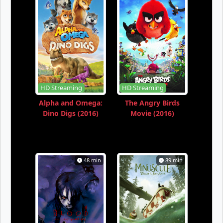
HD Streaming
HD Streaming
Alpha and Omega:
The Angry Birds
Dino Digs (2016)
Movie (2016)
48 min
89 min