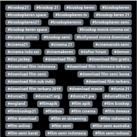
#bioskop21
#bioskop 21
#bioskop keren
#bioskopkeren
#bioskopkeren.space
#bioskopkeren.tv
#bioskop keren 21
#bioskopkeren21
#bioskopkerenin
#bioskopkeren semi
#bioskop keren space
#bioskop movie cinema xxi
#bioskop online
#bioskop semi
#bollywood movie download
#cinema21
#cinema 21
#cinemaindo semi
#cinema indo xxi
#cinemakeren
#daftar hitam
#demon
#disc jockey
#download film
#download film gratis
#download film indonesia
#download film indonesia terbaru
#download film semi
#download film semi korea
#download film sub indo
#download film terbaru
#download film terbaru 2019
#download movie
#dunia 21
#dunia21
#dunia21.org
#dunia21.pw
#duniafilm21
#england
#filmapik
#film apik
#film bioskop
#filmbioskop21
#filmbox
#film cinema
#film dewasa
#film download
#film en streaming
#film indonesia
#film online
#film semi
#film semi australia
#film semi barat
#film semi indonesia
#film semi indoxxi