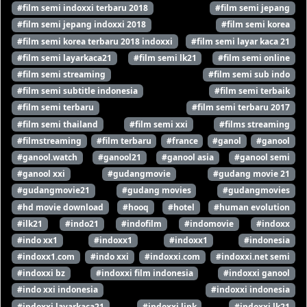
#film semi indoxxi terbaru 2018
#film semi jepang
#film semi jepang indoxxi 2018
#film semi korea
#film semi korea terbaru 2018 indoxxi
#film semi layar kaca 21
#film semi layarkaca21
#film semi lk21
#film semi online
#film semi streaming
#film semi sub indo
#film semi subtitle indonesia
#film semi terbaik
#film semi terbaru
#film semi terbaru 2017
#film semi thailand
#film semi xxi
#films streaming
#filmstreaming
#film terbaru
#france
#ganol
#ganool
#ganool.watch
#ganool21
#ganool asia
#ganool semi
#ganool xxi
#gudangmovie
#gudang movie 21
#gudangmovie21
#gudang movies
#gudangmovies
#hd movie download
#hooq
#hotel
#human evolution
#ilk21
#indo21
#indofilm
#indomovie
#indoxx
#indo xx1
#indoxx1
#indoxx1
#indonesia
#indoxx1.com
#indo xxi
#indoxxi.com
#indoxxi.net semi
#indoxxi bz
#indoxxi film indonesia
#indoxxi ganool
#indo xxi indonesia
#indoxxi indonesia
#indoxxi layarkaca21
#indoxxi link
#indoxxi lk21