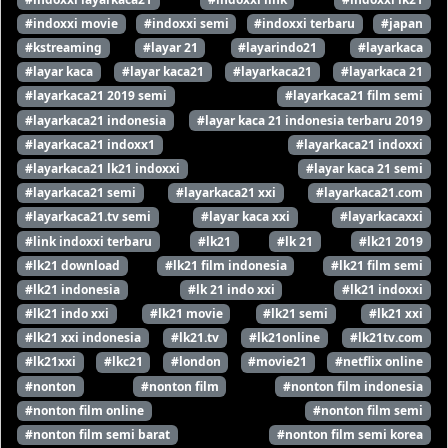
#indoxxi movie
#indoxxi semi
#indoxxi terbaru
#japan
#kstreaming
#layar 21
#layarindo21
#layarkaca
#layar kaca
#layar kaca21
#layarkaca21
#layarkaca 21
#layarkaca21 2019 semi
#layarkaca21 film semi
#layarkaca21 indonesia
#layar kaca 21 indonesia terbaru 2019
#layarkaca21 indoxx1
#layarkaca21 indoxxi
#layarkaca21 lk21 indoxxi
#layar kaca 21 semi
#layarkaca21 semi
#layarkaca21 xxi
#layarkaca21.com
#layarkaca21.tv semi
#layar kaca xxi
#layarkacaxxi
#link indoxxi terbaru
#lk21
#lk 21
#lk21 2019
#lk21 download
#lk21 film indonesia
#lk21 film semi
#lk21 indonesia
#lk 21 indo xxi
#lk21 indoxxi
#lk21 indo xxi
#lk21 movie
#lk21 semi
#lk21 xxi
#lk21 xxi indonesia
#lk21.tv
#lk21online
#lk21tv.com
#lk21xxi
#lkc21
#london
#movie21
#netflix online
#nonton
#nonton film
#nonton film indonesia
#nonton film online
#nonton film semi
#nonton film semi barat
#nonton film semi korea