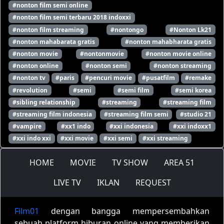
#nonton film semi online
#nonton film semi terbaru 2018 indoxxi
#nonton film streaming
#nontongo
#Nonton Lk21
#nonton mahabarata gratis
#nonton mahabharata gratis
#nonton movie
#nontonmovie
#nonton movie online
#nonton online
#nonton semi
#nonton streaming
#nonton tv
#paris
#pencuri movie
#pusatfilm
#remake
#revolution
#semi
#semi film
#semi korea
#sibling relationship
#streaming
#streaming film
#streaming film indonesia
#streaming film semi
#studio 21
#vampire
#xx1 indo
#xxi indonesia
#xxi indoxx1
#xxi indo xxi
#xxi movie
#xxi semi
#xxi streaming
HOME
MOVIE
TV SHOW
AREA 51
LIVE TV
IKLAN
REQUEST
Film01
dengan bangga mempersembahkan
sebuah platform hiburan online yang memberikan