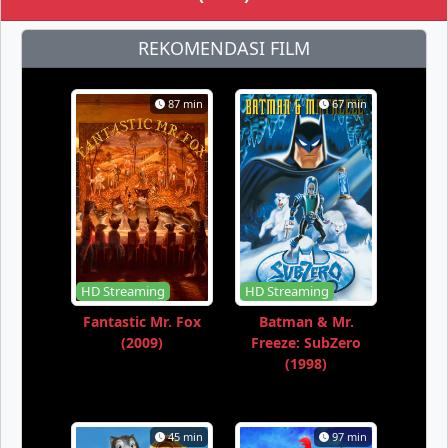
REKOMENDASI FILM
87 min
67 min
HD Streaming
HD Streaming
Fantastic Mr. Fox
Batman & Mr.
(2009)
Freeze: SubZero
(1998)
45 min
97 min