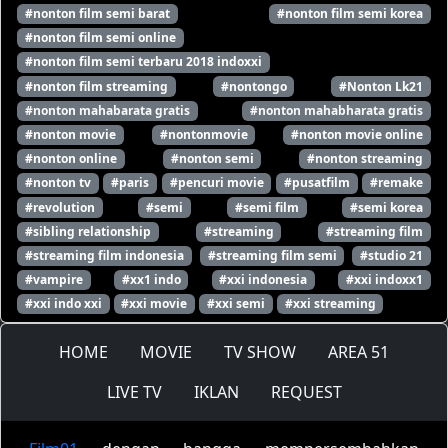
#nonton film semi barat
#nonton film semi korea
#nonton film semi online
#nonton film semi terbaru 2018 indoxxi
#nonton film streaming
#nontongo
#Nonton Lk21
#nonton mahabarata gratis
#nonton mahabharata gratis
#nonton movie
#nontonmovie
#nonton movie online
#nonton online
#nonton semi
#nonton streaming
#nonton tv
#paris
#pencuri movie
#pusatfilm
#remake
#revolution
#semi
#semi film
#semi korea
#sibling relationship
#streaming
#streaming film
#streaming film indonesia
#streaming film semi
#studio 21
#vampire
#xx1 indo
#xxi indonesia
#xxi indoxx1
#xxi indo xxi
#xxi movie
#xxi semi
#xxi streaming
HOME
MOVIE
TV SHOW
AREA 51
LIVE TV
IKLAN
REQUEST