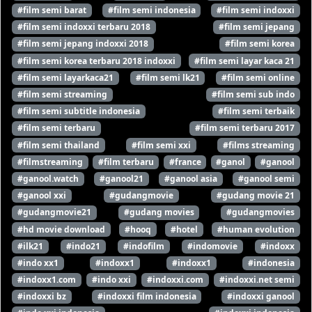
#film semi barat
#film semi indonesia
#film semi indoxxi
#film semi indoxxi terbaru 2018
#film semi jepang
#film semi jepang indoxxi 2018
#film semi korea
#film semi korea terbaru 2018 indoxxi
#film semi layar kaca 21
#film semi layarkaca21
#film semi lk21
#film semi online
#film semi streaming
#film semi sub indo
#film semi subtitle indonesia
#film semi terbaik
#film semi terbaru
#film semi terbaru 2017
#film semi thailand
#film semi xxi
#films streaming
#filmstreaming
#film terbaru
#france
#ganol
#ganool
#ganool.watch
#ganool21
#ganool asia
#ganool semi
#ganool xxi
#gudangmovie
#gudang movie 21
#gudangmovie21
#gudang movies
#gudangmovies
#hd movie download
#hooq
#hotel
#human evolution
#ilk21
#indo21
#indofilm
#indomovie
#indoxx
#indo xx1
#indoxx1
#indoxx1
#indonesia
#indoxx1.com
#indo xxi
#indoxxi.com
#indoxxi.net semi
#indoxxi bz
#indoxxi film indonesia
#indoxxi ganool