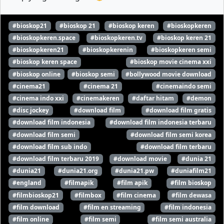
#bioskop21
#bioskop 21
#bioskop keren
#bioskopkeren
#bioskopkeren.space
#bioskopkeren.tv
#bioskop keren 21
#bioskopkeren21
#bioskopkerenin
#bioskopkeren semi
#bioskop keren space
#bioskop movie cinema xxi
#bioskop online
#bioskop semi
#bollywood movie download
#cinema21
#cinema 21
#cinemaindo semi
#cinema indo xxi
#cinemakeren
#daftar hitam
#demon
#disc jockey
#download film
#download film gratis
#download film indonesia
#download film indonesia terbaru
#download film semi
#download film semi korea
#download film sub indo
#download film terbaru
#download film terbaru 2019
#download movie
#dunia 21
#dunia21
#dunia21.org
#dunia21.pw
#duniafilm21
#england
#filmapik
#film apik
#film bioskop
#filmbioskop21
#filmbox
#film cinema
#film dewasa
#film download
#film en streaming
#film indonesia
#film online
#film semi
#film semi australia