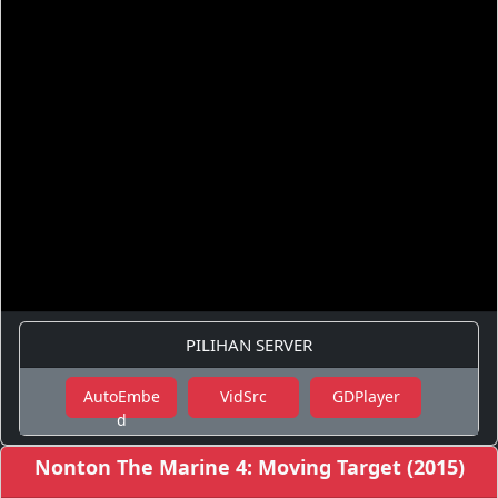
PILIHAN SERVER
AutoEmbe
VidSrc
GDPlayer
d
Nonton The Marine 4: Moving Target (2015)