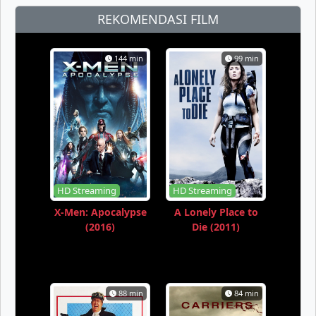
REKOMENDASI FILM
144 min
99 min
HD Streaming
HD Streaming
X-Men: Apocalypse
A Lonely Place to
(2016)
Die (2011)
88 min
84 min