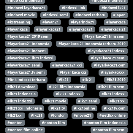
#indo xxi indonesia
#indoxxi indonesia
#indoxxi layarkaca21
#indoxxi link
#indoxxi lk21
#indoxxi movie
#indoxxi semi
#indoxxi terbaru
#japan
#kstreaming
#layar 21
#layarindo21
#layarkaca
#layar kaca
#layar kaca21
#layarkaca21
#layarkaca 21
#layarkaca21 2019 semi
#layarkaca21 film semi
#layarkaca21 indonesia
#layar kaca 21 indonesia terbaru 2019
#layarkaca21 indoxx1
#layarkaca21 indoxxi
#layarkaca21 lk21 indoxxi
#layar kaca 21 semi
#layarkaca21 semi
#layarkaca21 xxi
#layarkaca21.com
#layarkaca21.tv semi
#layar kaca xxi
#layarkacaxxi
#link indoxxi terbaru
#lk21
#lk 21
#lk21 2019
#lk21 download
#lk21 film indonesia
#lk21 film semi
#lk21 indonesia
#lk 21 indo xxi
#lk21 indoxxi
#lk21 indo xxi
#lk21 movie
#lk21 semi
#lk21 xxi
#lk21 xxi indonesia
#lk21.tv
#lk21online
#lk21tv.com
#lk21xxi
#lkc21
#london
#movie21
#netflix online
#nonton
#nonton film
#nonton film indonesia
#nonton film online
#nonton film semi