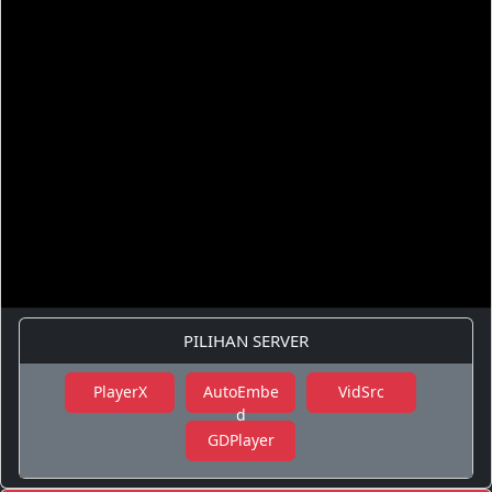
PILIHAN SERVER
PlayerX
AutoEmbe
VidSrc
d
GDPlayer