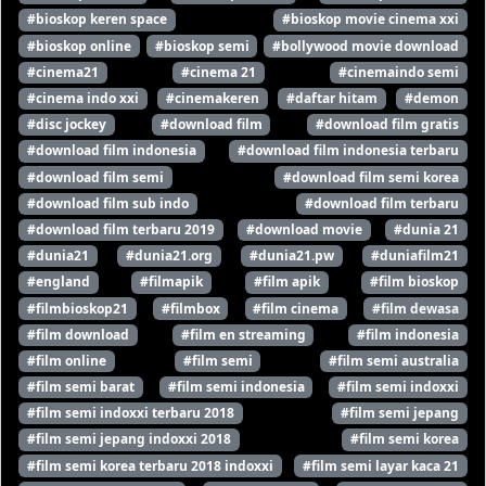
#bioskop keren space
#bioskop movie cinema xxi
#bioskop online
#bioskop semi
#bollywood movie download
#cinema21
#cinema 21
#cinemaindo semi
#cinema indo xxi
#cinemakeren
#daftar hitam
#demon
#disc jockey
#download film
#download film gratis
#download film indonesia
#download film indonesia terbaru
#download film semi
#download film semi korea
#download film sub indo
#download film terbaru
#download film terbaru 2019
#download movie
#dunia 21
#dunia21
#dunia21.org
#dunia21.pw
#duniafilm21
#england
#filmapik
#film apik
#film bioskop
#filmbioskop21
#filmbox
#film cinema
#film dewasa
#film download
#film en streaming
#film indonesia
#film online
#film semi
#film semi australia
#film semi barat
#film semi indonesia
#film semi indoxxi
#film semi indoxxi terbaru 2018
#film semi jepang
#film semi jepang indoxxi 2018
#film semi korea
#film semi korea terbaru 2018 indoxxi
#film semi layar kaca 21