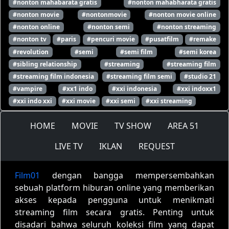
#nonton mahabarata gratis
#nonton mahabharata gratis
#nonton movie
#nontonmovie
#nonton movie online
#nonton online
#nonton semi
#nonton streaming
#nonton tv
#paris
#pencuri movie
#pusatfilm
#remake
#revolution
#semi
#semi film
#semi korea
#sibling relationship
#streaming
#streaming film
#streaming film indonesia
#streaming film semi
#studio 21
#vampire
#xx1 indo
#xxi indonesia
#xxi indoxx1
#xxi indo xxi
#xxi movie
#xxi semi
#xxi streaming
HOME
MOVIE
TV SHOW
AREA 51
LIVE TV
IKLAN
REQUEST
Film01
dengan bangga mempersembahkan
sebuah platform hiburan online yang memberikan
akses kepada pengguna untuk menikmati
streaming film secara gratis. Penting untuk
disadari bahwa seluruh koleksi film yang dapat