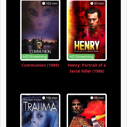
103 min
83 min
HD Streaming
HD Streaming
Communion (1989)
Henry: Portrait of a
Serial Killer (1986)
106 min
98 min