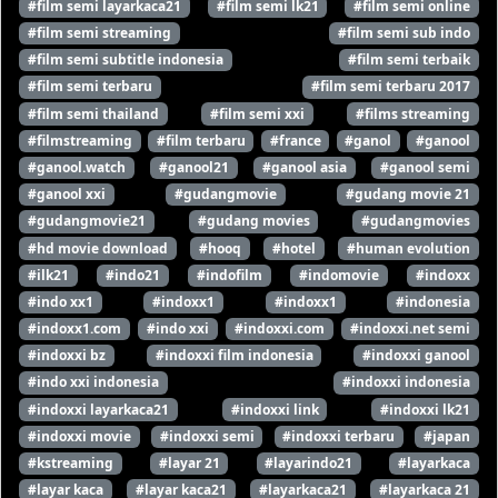
#film semi layarkaca21
#film semi lk21
#film semi online
#film semi streaming
#film semi sub indo
#film semi subtitle indonesia
#film semi terbaik
#film semi terbaru
#film semi terbaru 2017
#film semi thailand
#film semi xxi
#films streaming
#filmstreaming
#film terbaru
#france
#ganol
#ganool
#ganool.watch
#ganool21
#ganool asia
#ganool semi
#ganool xxi
#gudangmovie
#gudang movie 21
#gudangmovie21
#gudang movies
#gudangmovies
#hd movie download
#hooq
#hotel
#human evolution
#ilk21
#indo21
#indofilm
#indomovie
#indoxx
#indo xx1
#indoxx1
#indoxx1
#indonesia
#indoxx1.com
#indo xxi
#indoxxi.com
#indoxxi.net semi
#indoxxi bz
#indoxxi film indonesia
#indoxxi ganool
#indo xxi indonesia
#indoxxi indonesia
#indoxxi layarkaca21
#indoxxi link
#indoxxi lk21
#indoxxi movie
#indoxxi semi
#indoxxi terbaru
#japan
#kstreaming
#layar 21
#layarindo21
#layarkaca
#layar kaca
#layar kaca21
#layarkaca21
#layarkaca 21