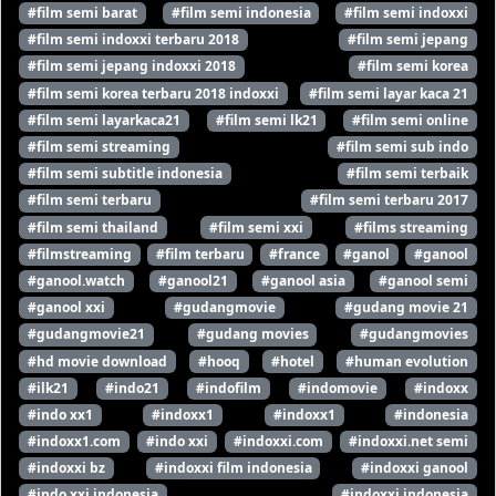
#film semi barat
#film semi indonesia
#film semi indoxxi
#film semi indoxxi terbaru 2018
#film semi jepang
#film semi jepang indoxxi 2018
#film semi korea
#film semi korea terbaru 2018 indoxxi
#film semi layar kaca 21
#film semi layarkaca21
#film semi lk21
#film semi online
#film semi streaming
#film semi sub indo
#film semi subtitle indonesia
#film semi terbaik
#film semi terbaru
#film semi terbaru 2017
#film semi thailand
#film semi xxi
#films streaming
#filmstreaming
#film terbaru
#france
#ganol
#ganool
#ganool.watch
#ganool21
#ganool asia
#ganool semi
#ganool xxi
#gudangmovie
#gudang movie 21
#gudangmovie21
#gudang movies
#gudangmovies
#hd movie download
#hooq
#hotel
#human evolution
#ilk21
#indo21
#indofilm
#indomovie
#indoxx
#indo xx1
#indoxx1
#indoxx1
#indonesia
#indoxx1.com
#indo xxi
#indoxxi.com
#indoxxi.net semi
#indoxxi bz
#indoxxi film indonesia
#indoxxi ganool
#indo xxi indonesia
#indoxxi indonesia