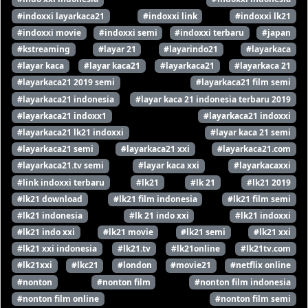
#indoxxi layarkaca21
#indoxxi link
#indoxxi lk21
#indoxxi movie
#indoxxi semi
#indoxxi terbaru
#japan
#kstreaming
#layar 21
#layarindo21
#layarkaca
#layar kaca
#layar kaca21
#layarkaca21
#layarkaca 21
#layarkaca21 2019 semi
#layarkaca21 film semi
#layarkaca21 indonesia
#layar kaca 21 indonesia terbaru 2019
#layarkaca21 indoxx1
#layarkaca21 indoxxi
#layarkaca21 lk21 indoxxi
#layar kaca 21 semi
#layarkaca21 semi
#layarkaca21 xxi
#layarkaca21.com
#layarkaca21.tv semi
#layar kaca xxi
#layarkacaxxi
#link indoxxi terbaru
#lk21
#lk 21
#lk21 2019
#lk21 download
#lk21 film indonesia
#lk21 film semi
#lk21 indonesia
#lk 21 indo xxi
#lk21 indoxxi
#lk21 indo xxi
#lk21 movie
#lk21 semi
#lk21 xxi
#lk21 xxi indonesia
#lk21.tv
#lk21online
#lk21tv.com
#lk21xxi
#lkc21
#london
#movie21
#netflix online
#nonton
#nonton film
#nonton film indonesia
#nonton film online
#nonton film semi