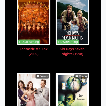
HD Streaming
HD Streaming
Fantastic Mr. Fox
Six Days Seven
(2009)
Nights (1998)
84 min
96 min