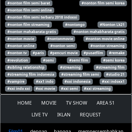
#nonton film semi barat
#nonton film semi korea
#nonton film semi online
#nonton film semi terbaru 2018 indoxxi
#nonton film streaming
#nontongo
#Nonton Lk21
#nonton mahabarata gratis
#nonton mahabharata gratis
#nonton movie
#nontonmovie
#nonton movie online
#nonton online
#nonton semi
#nonton streaming
#nonton tv
#paris
#pencuri movie
#pusatfilm
#remake
#revolution
#semi
#semi film
#semi korea
#sibling relationship
#streaming
#streaming film
#streaming film indonesia
#streaming film semi
#studio 21
#vampire
#xx1 indo
#xxi indonesia
#xxi indoxx1
#xxi indo xxi
#xxi movie
#xxi semi
#xxi streaming
HOME
MOVIE
TV SHOW
AREA 51
LIVE TV
IKLAN
REQUEST
Film01
dengan bangga mempersembahkan