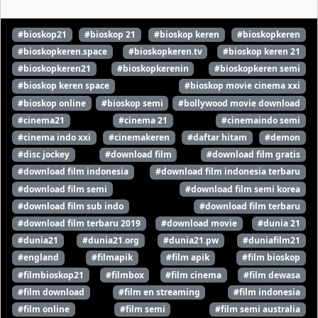
#bioskop21
#bioskop 21
#bioskop keren
#bioskopkeren
#bioskopkeren.space
#bioskopkeren.tv
#bioskop keren 21
#bioskopkeren21
#bioskopkerenin
#bioskopkeren semi
#bioskop keren space
#bioskop movie cinema xxi
#bioskop online
#bioskop semi
#bollywood movie download
#cinema21
#cinema 21
#cinemaindo semi
#cinema indo xxi
#cinemakeren
#daftar hitam
#demon
#disc jockey
#download film
#download film gratis
#download film indonesia
#download film indonesia terbaru
#download film semi
#download film semi korea
#download film sub indo
#download film terbaru
#download film terbaru 2019
#download movie
#dunia 21
#dunia21
#dunia21.org
#dunia21.pw
#duniafilm21
#england
#filmapik
#film apik
#film bioskop
#filmbioskop21
#filmbox
#film cinema
#film dewasa
#film download
#film en streaming
#film indonesia
#film online
#film semi
#film semi australia