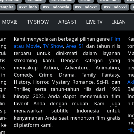
vampire
#xx1 indo
#xxi indonesia
#xxi indoxx1
#xxi indo xxi
MOVIE
TV SHOW
AREA 51
LIVE TV
IKLAN
kan
Kami menyediakan berbagai pilihan genre
Film
Ka
ang
atau Movie
,
TV Show
,
Area 51
dan tahun rilis
to
tuk
terbaru untuk dinikmati dalam layanan
Ma
is.
streaming kami. Dengan kategori yang
de
ksi
mencakup Action, Adventure, Animation,
be
ini
Comedy, Crime, Drama, Family, Fantasy,
me
ang
History, Horror, Mystery, Romance, Sci-Fi, dan
Ak
gin
Thriller, serta tahun-tahun rilis dari 1999
Ba
iki
hingga 2023, Anda dapat menemukan film
In
ri.
favorit Anda dengan mudah. Kami juga
hi
sip
menawarkan subtitle Indonesia untuk
In
an-
kenyamanan Anda saat menonton film gratis
me
 ke
di platform kami.
Hi
ami