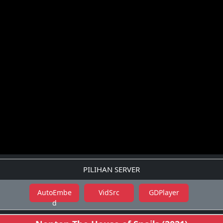
PILIHAN SERVER
AutoEmbe
VidSrc
GDPlayer
d