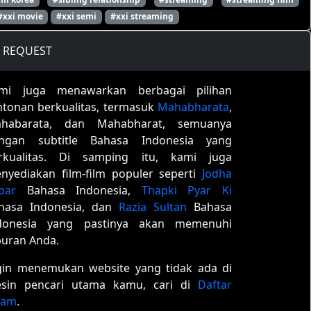
#xxi movie
#xxi semi
#xxi streaming
REQUEST
mi juga menawarkan berbagai pilihan
ntonan berkualitas, termasuk
Mahabharata
,
habarata, dan Mahabharat, semuanya
ngan subtitle Bahasa Indonesia yang
rkualitas. Di samping itu, kami juga
nyediakan film-film populer seperti
Jodha
bar
Bahasa Indonesia,
Thapki Pyar Ki
hasa Indonesia, dan
Razia Sultan
Bahasa
donesia yang pastinya akan memenuhi
buran Anda.
gin menemukan website yang tidak ada di
sin pencari utama kamu, cari di
Daftar
tam
.