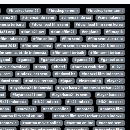
#bioskopkeren21
#bioskopkerenin
#bioskopkeren semi
inema 21
#cinemaindo semi
#cinema indo xxi
#cinemakeren
nesia terbaru
#download film semi
#download film semi korea
ia21.org
#dunia21.pw
#duniafilm21
#england
#filmapik
#film indonesia
#film online
#film semi
#film semi australia
oxxi 2018
#film semi korea
#film semi korea terbaru 2018 indoxxi
ilm semi subtitle indonesia
#film semi terbaik
#film semi terbaru
#ganol
#ganool
#ganool.watch
#ganool21
#ganool asia
movie download
#hooq
#hotel
#human evolution
#ilk21
xi.com
#indoxxi.net semi
#indoxxi bz
#indoxxi film indonesia
ndoxxi semi
#indoxxi terbaru
#japan
#kstreaming
#layar 21
emi
#layarkaca21 indonesia
#layar kaca 21 indonesia terbaru 2019
xxi
#layarkaca21.com
#layarkaca21.tv semi
#layar kaca xxi
#lk21 indonesia
#lk 21 indo xxi
#lk21 indoxxi
#lk21 indo xxi
ondon
#movie21
#netflix online
#nonton
#nonton film
#nonton film semi online
#nonton film semi terbaru 2018 indoxxi
tonmovie
#nonton movie online
#nonton online
#nonton semi
mi korea
#sibling relationship
#streaming
#streaming film