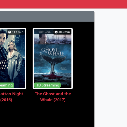
113 min
105 min
reaming
HD Streaming
attan Night
The Ghost and the
(2016)
Whale (2017)