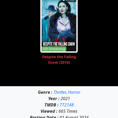
HD Streaming
Despite the Falling
Snow (2016)
Genre :
Thriller
,
Horror
Year :
2021
TMDB :
772148
Viewed :
665 Times
Posting Date :
01 August 2024