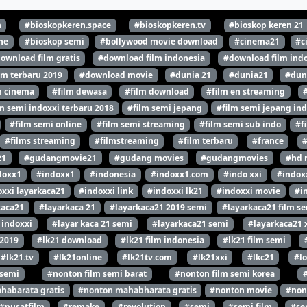
n
#bioskopkeren.space
#bioskopkeren.tv
#bioskop keren 21
ne
#bioskop semi
#bollywood movie download
#cinema21
#c
ownload film gratis
#download film indonesia
#download film indo
lm terbaru 2019
#download movie
#dunia 21
#dunia21
#dun
m cinema
#film dewasa
#film download
#film en streaming
m semi indoxxi terbaru 2018
#film semi jepang
#film semi jepang ind
#film semi online
#film semi streaming
#film semi sub indo
#f
#films streaming
#filmstreaming
#film terbaru
#france
21
#gudangmovie21
#gudang movies
#gudangmovies
#hd 
doxx1
#indoxx1
#indonesia
#indoxx1.com
#indo xxi
#indox
xxi layarkaca21
#indoxxi link
#indoxxi lk21
#indoxxi movie
#i
kaca21
#layarkaca 21
#layarkaca21 2019 semi
#layarkaca21 film s
 indoxxi
#layar kaca 21 semi
#layarkaca21 semi
#layarkaca21 
 2019
#lk21 download
#lk21 film indonesia
#lk21 film semi
#lk21.tv
#lk21online
#lk21tv.com
#lk21xxi
#lkc21
#l
 semi
#nonton film semi barat
#nonton film semi korea
habarata gratis
#nonton mahabharata gratis
#nonton movie
#non
#pusatfilm
#remake
#revolution
#semi
#semi film
#se