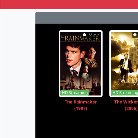
135 min
HD Streaming
HD Streamin
The Rainmaker
The Wicke
(1997)
(2006)