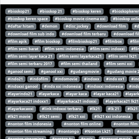
#bioskop21
#bioskop 21
#bioskop keren
#bioskopkere
#bioskop keren space
#bioskop movie cinema xxi
#bioskop onli
#daftar hitam
#demon
#disc jockey
#download film
#d
#download film sub indo
#download film terbaru
#download fi
#film apik
#film bioskop
#filmbioskop21
#filmbox
#fil
#film semi barat
#film semi indonesia
#film semi indoxxi
#fil
#film semi layar kaca 21
#film semi layarkaca21
#film semi lk21
#film semi terbaru 2017
#film semi thailand
#film semi xxi
#ganool semi
#ganool xxi
#gudangmovie
#gudang movie 
#indo21
#indofilm
#indomovie
#indoxx
#indo xx1
#in
#indoxxi ganool
#indo xxi indonesia
#indoxxi indonesia
#indo
#layarindo21
#layarkaca
#layar kaca
#layar kaca21
#layar
#layarkaca21 indoxx1
#layarkaca21 indoxxi
#layarkaca21 lk21
#layarkacaxxi
#link indoxxi terbaru
#lk21
#lk 21
#lk21
#lk21 movie
#lk21 semi
#lk21 xxi
#lk21 xxi indonesia
#nonton film indonesia
#nonton film online
#nonton film
#nonton film streaming
#nontongo
#Nonton Lk21
#nonton ma
#nonton streaming
#nonton tv
#paris
#pencuri movie