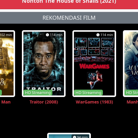
Nonton The House of Snails (2021)
REKOMENDASI FILM
102 min
114 min
114 min
g
HD Streaming
HD Streaming
HD St
r Man
Traitor (2008)
WarGames (1983)
Manh
94 min