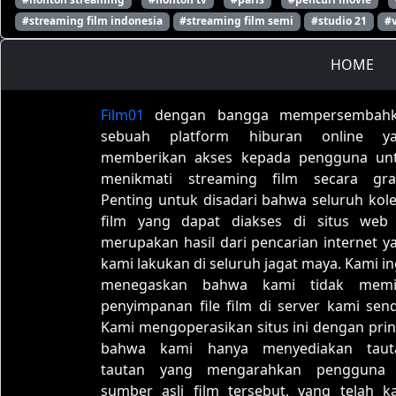
#streaming film indonesia
#streaming film semi
#studio 21
#
HOME
Film01
dengan bangga mempersembah
sebuah platform hiburan online y
memberikan akses kepada pengguna un
menikmati streaming film secara grat
Penting untuk disadari bahwa seluruh kole
film yang dapat diakses di situs web 
merupakan hasil dari pencarian internet y
kami lakukan di seluruh jagat maya. Kami in
menegaskan bahwa kami tidak memil
penyimpanan file film di server kami sendi
Kami mengoperasikan situs ini dengan prin
bahwa kami hanya menyediakan taut
tautan yang mengarahkan pengguna
sumber asli film tersebut, yang telah k