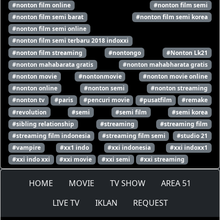
#nonton film online
#nonton film semi
#nonton film semi barat
#nonton film semi korea
#nonton film semi online
#nonton film semi terbaru 2018 indoxxi
#nonton film streaming
#nontongo
#Nonton Lk21
#nonton mahabarata gratis
#nonton mahabharata gratis
#nonton movie
#nontonmovie
#nonton movie online
#nonton online
#nonton semi
#nonton streaming
#nonton tv
#paris
#pencuri movie
#pusatfilm
#remake
#revolution
#semi
#semi film
#semi korea
#sibling relationship
#streaming
#streaming film
#streaming film indonesia
#streaming film semi
#studio 21
#vampire
#xx1 indo
#xxi indonesia
#xxi indoxx1
#xxi indo xxi
#xxi movie
#xxi semi
#xxi streaming
HOME
MOVIE
TV SHOW
AREA 51
LIVE TV
IKLAN
REQUEST