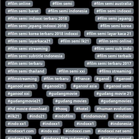
#film online
#film semi
#film semi australia
#film semi barat
#film semi indonesia
#film semi indoxxi
#film semi indoxxi terbaru 2018
#film semi jepang
#film semi jepang indoxxi 2018
#film semi korea
#film semi korea terbaru 2018 indoxxi
#film semi layar kaca 21
#film semi layarkaca21
#film semi lk21
#film semi online
#film semi streaming
#film semi sub indo
#film semi subtitle indonesia
#film semi terbaik
#film semi terbaru
#film semi terbaru 2017
#film semi thailand
#film semi xxi
#films streaming
#filmstreaming
#film terbaru
#france
#ganol
#ganool
#ganool.watch
#ganool21
#ganool asia
#ganool semi
#ganool xxi
#gudangmovie
#gudang movie 21
#gudangmovie21
#gudang movies
#gudangmovies
#hd movie download
#hooq
#hotel
#human evolution
#ilk21
#indo21
#indofilm
#indomovie
#indoxx
#indo xx1
#indoxx1
#indoxx1
#indonesia
#indoxx1.com
#indo xxi
#indoxxi.com
#indoxxi.net semi
#indoxxi bz
#indoxxi film indonesia
#indoxxi ganool