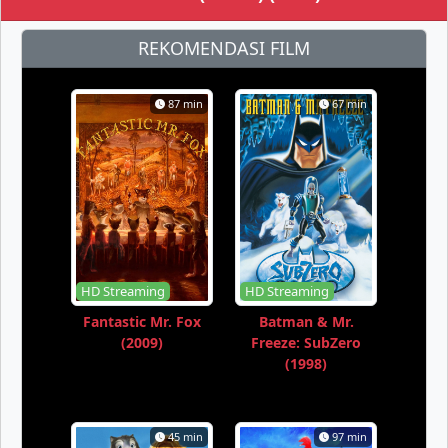
REKOMENDASI FILM
87 min
67 min
HD Streaming
HD Streaming
Fantastic Mr. Fox
Batman & Mr.
(2009)
Freeze: SubZero
(1998)
45 min
97 min