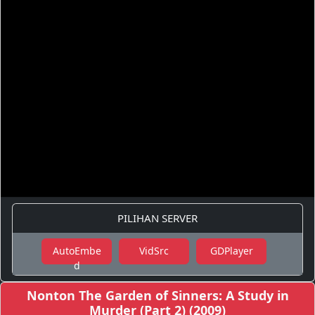
PILIHAN SERVER
AutoEmbe
VidSrc
GDPlayer
d
Nonton The Garden of Sinners: A Study in
Murder (Part 2) (2009)