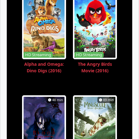
HD Streaming
HD Streaming
Alpha and Omega:
The Angry Birds
Dino Digs (2016)
Movie (2016)
48 min
89 min