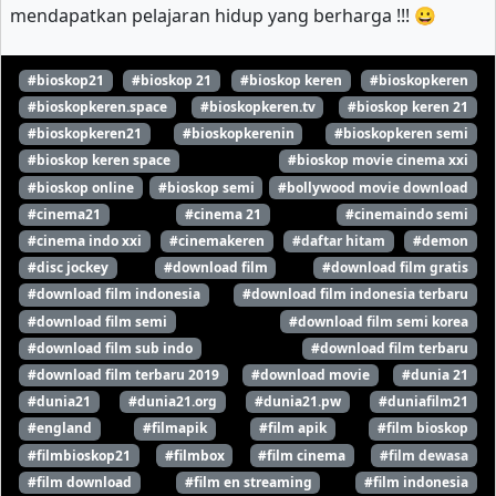
mendapatkan pelajaran hidup yang berharga !!! 😀
#bioskop21
#bioskop 21
#bioskop keren
#bioskopkeren
#bioskopkeren.space
#bioskopkeren.tv
#bioskop keren 21
#bioskopkeren21
#bioskopkerenin
#bioskopkeren semi
#bioskop keren space
#bioskop movie cinema xxi
#bioskop online
#bioskop semi
#bollywood movie download
#cinema21
#cinema 21
#cinemaindo semi
#cinema indo xxi
#cinemakeren
#daftar hitam
#demon
#disc jockey
#download film
#download film gratis
#download film indonesia
#download film indonesia terbaru
#download film semi
#download film semi korea
#download film sub indo
#download film terbaru
#download film terbaru 2019
#download movie
#dunia 21
#dunia21
#dunia21.org
#dunia21.pw
#duniafilm21
#england
#filmapik
#film apik
#film bioskop
#filmbioskop21
#filmbox
#film cinema
#film dewasa
#film download
#film en streaming
#film indonesia