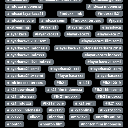
#indo xxi indonesia
#indoxxi indonesia
#indoxxi layarkaca21
#indoxxi link
#indoxxi lk21
#indoxxi movie
#indoxxi semi
#indoxxi terbaru
#japan
#kstreaming
#layar 21
#layarindo21
#layarkaca
#layar kaca
#layar kaca21
#layarkaca21
#layarkaca 21
#layarkaca21 2019 semi
#layarkaca21 film semi
#layarkaca21 indonesia
#layar kaca 21 indonesia terbaru 2019
#layarkaca21 indoxx1
#layarkaca21 indoxxi
#layarkaca21 lk21 indoxxi
#layar kaca 21 semi
#layarkaca21 semi
#layarkaca21 xxi
#layarkaca21.com
#layarkaca21.tv semi
#layar kaca xxi
#layarkacaxxi
#link indoxxi terbaru
#lk21
#lk 21
#lk21 2019
#lk21 download
#lk21 film indonesia
#lk21 film semi
#lk21 indonesia
#lk 21 indo xxi
#lk21 indoxxi
#lk21 indo xxi
#lk21 movie
#lk21 semi
#lk21 xxi
#lk21 xxi indonesia
#lk21.tv
#lk21online
#lk21tv.com
#lk21xxi
#lkc21
#london
#movie21
#netflix online
#nonton
#nonton film
#nonton film indonesia