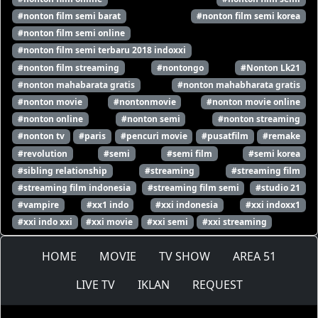
#nonton film semi barat
#nonton film semi korea
#nonton film semi online
#nonton film semi terbaru 2018 indoxxi
#nonton film streaming
#nontongo
#Nonton Lk21
#nonton mahabarata gratis
#nonton mahabharata gratis
#nonton movie
#nontonmovie
#nonton movie online
#nonton online
#nonton semi
#nonton streaming
#nonton tv
#paris
#pencuri movie
#pusatfilm
#remake
#revolution
#semi
#semi film
#semi korea
#sibling relationship
#streaming
#streaming film
#streaming film indonesia
#streaming film semi
#studio 21
#vampire
#xx1 indo
#xxi indonesia
#xxi indoxx1
#xxi indo xxi
#xxi movie
#xxi semi
#xxi streaming
HOME
MOVIE
TV SHOW
AREA 51
LIVE TV
IKLAN
REQUEST