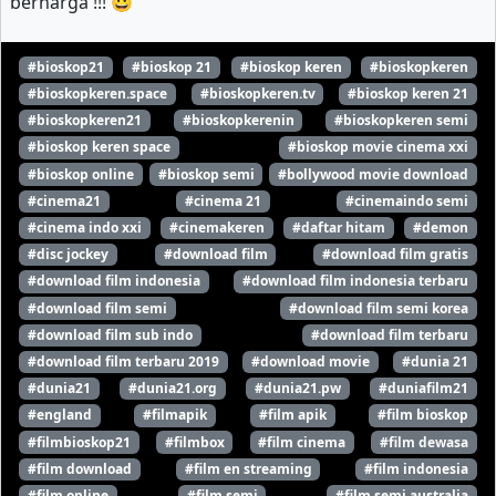
berharga !!! 😀
#bioskop21
#bioskop 21
#bioskop keren
#bioskopkeren
#bioskopkeren.space
#bioskopkeren.tv
#bioskop keren 21
#bioskopkeren21
#bioskopkerenin
#bioskopkeren semi
#bioskop keren space
#bioskop movie cinema xxi
#bioskop online
#bioskop semi
#bollywood movie download
#cinema21
#cinema 21
#cinemaindo semi
#cinema indo xxi
#cinemakeren
#daftar hitam
#demon
#disc jockey
#download film
#download film gratis
#download film indonesia
#download film indonesia terbaru
#download film semi
#download film semi korea
#download film sub indo
#download film terbaru
#download film terbaru 2019
#download movie
#dunia 21
#dunia21
#dunia21.org
#dunia21.pw
#duniafilm21
#england
#filmapik
#film apik
#film bioskop
#filmbioskop21
#filmbox
#film cinema
#film dewasa
#film download
#film en streaming
#film indonesia
#film online
#film semi
#film semi australia