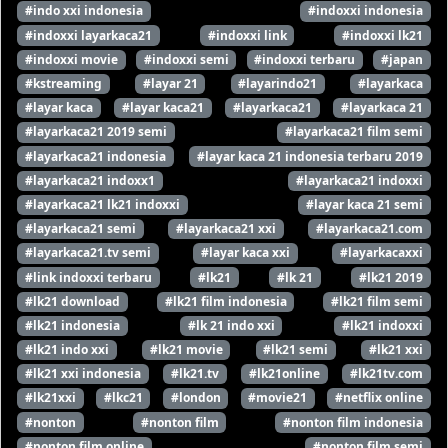
#indo xxi indonesia
#indoxxi indonesia
#indoxxi layarkaca21
#indoxxi link
#indoxxi lk21
#indoxxi movie
#indoxxi semi
#indoxxi terbaru
#japan
#kstreaming
#layar 21
#layarindo21
#layarkaca
#layar kaca
#layar kaca21
#layarkaca21
#layarkaca 21
#layarkaca21 2019 semi
#layarkaca21 film semi
#layarkaca21 indonesia
#layar kaca 21 indonesia terbaru 2019
#layarkaca21 indoxx1
#layarkaca21 indoxxi
#layarkaca21 lk21 indoxxi
#layar kaca 21 semi
#layarkaca21 semi
#layarkaca21 xxi
#layarkaca21.com
#layarkaca21.tv semi
#layar kaca xxi
#layarkacaxxi
#link indoxxi terbaru
#lk21
#lk 21
#lk21 2019
#lk21 download
#lk21 film indonesia
#lk21 film semi
#lk21 indonesia
#lk 21 indo xxi
#lk21 indoxxi
#lk21 indo xxi
#lk21 movie
#lk21 semi
#lk21 xxi
#lk21 xxi indonesia
#lk21.tv
#lk21online
#lk21tv.com
#lk21xxi
#lkc21
#london
#movie21
#netflix online
#nonton
#nonton film
#nonton film indonesia
#nonton film online
#nonton film semi