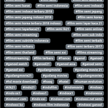
#film semi barat
#film semi indonesia
#film semi indoxxi
#film semi indoxxi terbaru 2018
#film semi jepang
#film semi jepang indoxxi 2018
#film semi korea
#film semi korea terbaru 2018 indoxxi
#film semi layar kaca 21
#film semi layarkaca21
#film semi lk21
#film semi online
#film semi streaming
#film semi sub indo
#film semi subtitle indonesia
#film semi terbaik
#film semi terbaru
#film semi terbaru 2017
#film semi thailand
#film semi xxi
#films streaming
#filmstreaming
#film terbaru
#france
#ganol
#ganool
#ganool.watch
#ganool21
#ganool asia
#ganool semi
#ganool xxi
#gudangmovie
#gudang movie 21
#gudangmovie21
#gudang movies
#gudangmovies
#hd movie download
#hooq
#hotel
#human evolution
#ilk21
#indo21
#indofilm
#indomovie
#indoxx
#indo xx1
#indoxx1
#indoxx1
#indonesia
#indoxx1.com
#indo xxi
#indoxxi.com
#indoxxi.net semi
#indoxxi bz
#indoxxi film indonesia
#indoxxi ganool