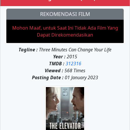
REKOMENDASI FILM
Mohon Maaf, untuk Saat Ini Tidak Ada Film Yang
Dapat Direkomendasikan
Tagline :
Three Minutes Can Change Your Life
Year :
2015
TMDB :
312316
Viewed :
568 Times
Posting Date :
01 January 2023