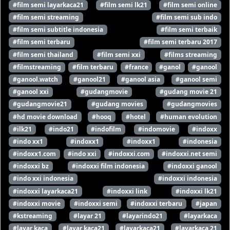
#film semi layarkaca21
#film semi lk21
#film semi online
#film semi streaming
#film semi sub indo
#film semi subtitle indonesia
#film semi terbaik
#film semi terbaru
#film semi terbaru 2017
#film semi thailand
#film semi xxi
#films streaming
#filmstreaming
#film terbaru
#france
#ganol
#ganool
#ganool.watch
#ganool21
#ganool asia
#ganool semi
#ganool xxi
#gudangmovie
#gudang movie 21
#gudangmovie21
#gudang movies
#gudangmovies
#hd movie download
#hooq
#hotel
#human evolution
#ilk21
#indo21
#indofilm
#indomovie
#indoxx
#indo xx1
#indoxx1
#indoxx1
#indonesia
#indoxx1.com
#indo xxi
#indoxxi.com
#indoxxi.net semi
#indoxxi bz
#indoxxi film indonesia
#indoxxi ganool
#indo xxi indonesia
#indoxxi indonesia
#indoxxi layarkaca21
#indoxxi link
#indoxxi lk21
#indoxxi movie
#indoxxi semi
#indoxxi terbaru
#japan
#kstreaming
#layar 21
#layarindo21
#layarkaca
#layar kaca
#layar kaca21
#layarkaca21
#layarkaca 21