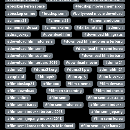
#bioskop keren space
#bioskop movie cinema xxi
#bioskop online
#bioskop semi
#bollywood movie download
#cinema21
#cinema 21
#cinemaindo semi
#cinema indo xxi
#cinemakeren
#daftar hitam
#demon
#disc jockey
#download film
#download film gratis
#download film indonesia
#download film indonesia terbaru
#download film semi
#download film semi korea
#download film sub indo
#download film terbaru
#download film terbaru 2019
#download movie
#dunia 21
#dunia21
#dunia21.org
#dunia21.pw
#duniafilm21
#england
#filmapik
#film apik
#film bioskop
#filmbioskop21
#filmbox
#film cinema
#film dewasa
#film download
#film en streaming
#film indonesia
#film online
#film semi
#film semi australia
#film semi barat
#film semi indonesia
#film semi indoxxi
#film semi indoxxi terbaru 2018
#film semi jepang
#film semi jepang indoxxi 2018
#film semi korea
#film semi korea terbaru 2018 indoxxi
#film semi layar kaca 21