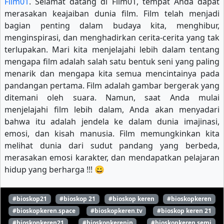
Film01
. Selamat datang di Film01, tempat Anda dapat
merasakan keajaiban dunia film. Film telah menjadi
bagian penting dalam budaya kita, menghibur,
menginspirasi, dan menghadirkan cerita-cerita yang tak
terlupakan. Mari kita menjelajahi lebih dalam tentang
mengapa film adalah salah satu bentuk seni yang paling
menarik dan mengapa kita semua mencintainya pada
pandangan pertama. Film adalah gambar bergerak yang
ditemani oleh suara. Namun, saat Anda mulai
menjelajahi film lebih dalam, Anda akan menyadari
bahwa itu adalah jendela ke dalam dunia imajinasi,
emosi, dan kisah manusia. Film memungkinkan kita
melihat dunia dari sudut pandang yang berbeda,
merasakan emosi karakter, dan mendapatkan pelajaran
hidup yang berharga !!! 😀
#bioskop21
#bioskop 21
#bioskop keren
#bioskopkeren
#bioskopkeren.space
#bioskopkeren.tv
#bioskop keren 21
#bioskopkeren21
#bioskopkerenin
#bioskopkeren semi