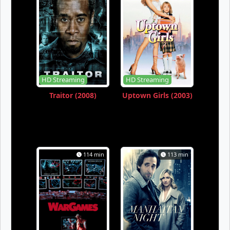
HD Streaming
HD Streaming
Traitor (2008)
Uptown Girls (2003)
114 min
113 min