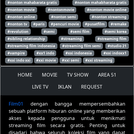
#nonton mahabarata gratis
#nonton mahabharata gratis
#nonton movie
#nontonmovie
#nonton movie online
#nonton online
#nonton semi
#nonton streaming
#nonton tv
#paris
#pencuri movie
#pusatfilm
#remake
#revolution
#semi
#semi film
#semi korea
#sibling relationship
#streaming
#streaming film
#streaming film indonesia
#streaming film semi
#studio 21
#vampire
#xx1 indo
#xxi indonesia
#xxi indoxx1
#xxi indo xxi
#xxi movie
#xxi semi
#xxi streaming
HOME
MOVIE
TV SHOW
AREA 51
LIVE TV
IKLAN
REQUEST
Film01
dengan bangga mempersembahkan
sebuah platform hiburan online yang memberikan
akses kepada pengguna untuk menikmati
streaming film secara gratis. Penting untuk
disadari bahwa seluruh koleksi film yang dapat