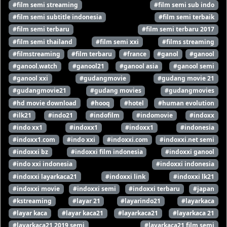
#film semi streaming
#film semi sub indo
#film semi subtitle indonesia
#film semi terbaik
#film semi terbaru
#film semi terbaru 2017
#film semi thailand
#film semi xxi
#films streaming
#filmstreaming
#film terbaru
#france
#ganol
#ganool
#ganool.watch
#ganool21
#ganool asia
#ganool semi
#ganool xxi
#gudangmovie
#gudang movie 21
#gudangmovie21
#gudang movies
#gudangmovies
#hd movie download
#hooq
#hotel
#human evolution
#ilk21
#indo21
#indofilm
#indomovie
#indoxx
#indo xx1
#indoxx1
#indoxx1
#indonesia
#indoxx1.com
#indo xxi
#indoxxi.com
#indoxxi.net semi
#indoxxi bz
#indoxxi film indonesia
#indoxxi ganool
#indo xxi indonesia
#indoxxi indonesia
#indoxxi layarkaca21
#indoxxi link
#indoxxi lk21
#indoxxi movie
#indoxxi semi
#indoxxi terbaru
#japan
#kstreaming
#layar 21
#layarindo21
#layarkaca
#layar kaca
#layar kaca21
#layarkaca21
#layarkaca 21
#layarkaca21 2019 semi
#layarkaca21 film semi