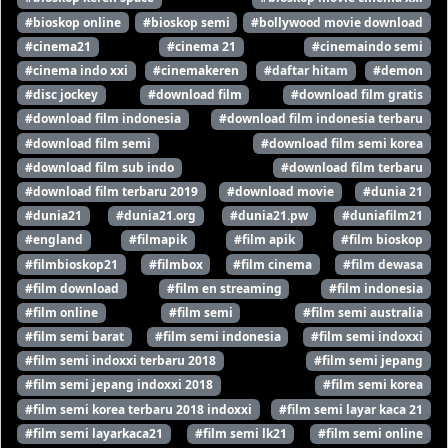
#bioskop online
#bioskop semi
#bollywood movie download
#cinema21
#cinema 21
#cinemaindo semi
#cinema indo xxi
#cinemakeren
#daftar hitam
#demon
#disc jockey
#download film
#download film gratis
#download film indonesia
#download film indonesia terbaru
#download film semi
#download film semi korea
#download film sub indo
#download film terbaru
#download film terbaru 2019
#download movie
#dunia 21
#dunia21
#dunia21.org
#dunia21.pw
#duniafilm21
#england
#filmapik
#film apik
#film bioskop
#filmbioskop21
#filmbox
#film cinema
#film dewasa
#film download
#film en streaming
#film indonesia
#film online
#film semi
#film semi australia
#film semi barat
#film semi indonesia
#film semi indoxxi
#film semi indoxxi terbaru 2018
#film semi jepang
#film semi jepang indoxxi 2018
#film semi korea
#film semi korea terbaru 2018 indoxxi
#film semi layar kaca 21
#film semi layarkaca21
#film semi lk21
#film semi online