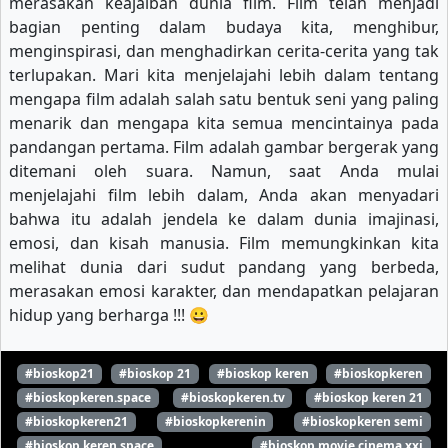
merasakan keajaiban dunia film. Film telah menjadi
bagian penting dalam budaya kita, menghibur,
menginspirasi, dan menghadirkan cerita-cerita yang tak
terlupakan. Mari kita menjelajahi lebih dalam tentang
mengapa film adalah salah satu bentuk seni yang paling
menarik dan mengapa kita semua mencintainya pada
pandangan pertama. Film adalah gambar bergerak yang
ditemani oleh suara. Namun, saat Anda mulai
menjelajahi film lebih dalam, Anda akan menyadari
bahwa itu adalah jendela ke dalam dunia imajinasi,
emosi, dan kisah manusia. Film memungkinkan kita
melihat dunia dari sudut pandang yang berbeda,
merasakan emosi karakter, dan mendapatkan pelajaran
hidup yang berharga !!! 😀
#bioskop21
#bioskop 21
#bioskop keren
#bioskopkeren
#bioskopkeren.space
#bioskopkeren.tv
#bioskop keren 21
#bioskopkeren21
#bioskopkerenin
#bioskopkeren semi
#bioskop keren space
#bioskop movie cinema xxi