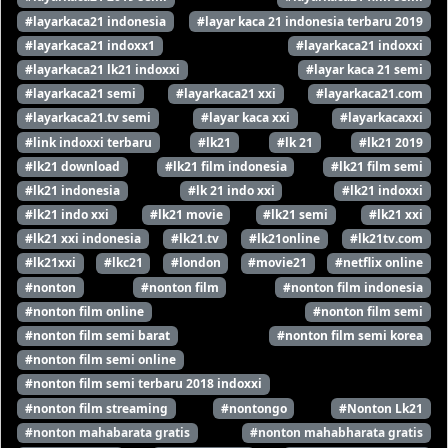
#layarkaca21 indonesia
#layar kaca 21 indonesia terbaru 2019
#layarkaca21 indoxx1
#layarkaca21 indoxxi
#layarkaca21 lk21 indoxxi
#layar kaca 21 semi
#layarkaca21 semi
#layarkaca21 xxi
#layarkaca21.com
#layarkaca21.tv semi
#layar kaca xxi
#layarkacaxxi
#link indoxxi terbaru
#lk21
#lk 21
#lk21 2019
#lk21 download
#lk21 film indonesia
#lk21 film semi
#lk21 indonesia
#lk 21 indo xxi
#lk21 indoxxi
#lk21 indo xxi
#lk21 movie
#lk21 semi
#lk21 xxi
#lk21 xxi indonesia
#lk21.tv
#lk21online
#lk21tv.com
#lk21xxi
#lkc21
#london
#movie21
#netflix online
#nonton
#nonton film
#nonton film indonesia
#nonton film online
#nonton film semi
#nonton film semi barat
#nonton film semi korea
#nonton film semi online
#nonton film semi terbaru 2018 indoxxi
#nonton film streaming
#nontongo
#Nonton Lk21
#nonton mahabarata gratis
#nonton mahabharata gratis