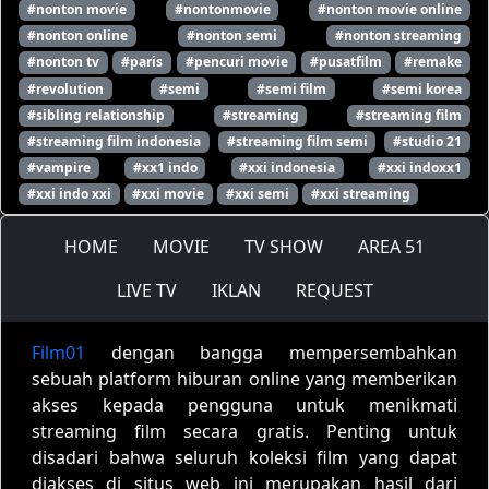
#nonton movie
#nontonmovie
#nonton movie online
#nonton online
#nonton semi
#nonton streaming
#nonton tv
#paris
#pencuri movie
#pusatfilm
#remake
#revolution
#semi
#semi film
#semi korea
#sibling relationship
#streaming
#streaming film
#streaming film indonesia
#streaming film semi
#studio 21
#vampire
#xx1 indo
#xxi indonesia
#xxi indoxx1
#xxi indo xxi
#xxi movie
#xxi semi
#xxi streaming
HOME
MOVIE
TV SHOW
AREA 51
LIVE TV
IKLAN
REQUEST
Film01
dengan bangga mempersembahkan
sebuah platform hiburan online yang memberikan
akses kepada pengguna untuk menikmati
streaming film secara gratis. Penting untuk
disadari bahwa seluruh koleksi film yang dapat
diakses di situs web ini merupakan hasil dari