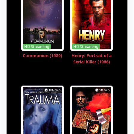
HD Streaming
HD Streaming
Communion (1989)
Henry: Portrait of a
Serial Killer (1986)
106 min
98 min