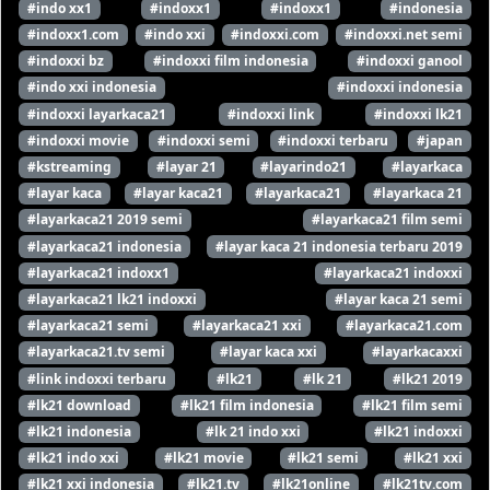
#indo xx1
#indoxx1
#indoxx1
#indonesia
#indoxx1.com
#indo xxi
#indoxxi.com
#indoxxi.net semi
#indoxxi bz
#indoxxi film indonesia
#indoxxi ganool
#indo xxi indonesia
#indoxxi indonesia
#indoxxi layarkaca21
#indoxxi link
#indoxxi lk21
#indoxxi movie
#indoxxi semi
#indoxxi terbaru
#japan
#kstreaming
#layar 21
#layarindo21
#layarkaca
#layar kaca
#layar kaca21
#layarkaca21
#layarkaca 21
#layarkaca21 2019 semi
#layarkaca21 film semi
#layarkaca21 indonesia
#layar kaca 21 indonesia terbaru 2019
#layarkaca21 indoxx1
#layarkaca21 indoxxi
#layarkaca21 lk21 indoxxi
#layar kaca 21 semi
#layarkaca21 semi
#layarkaca21 xxi
#layarkaca21.com
#layarkaca21.tv semi
#layar kaca xxi
#layarkacaxxi
#link indoxxi terbaru
#lk21
#lk 21
#lk21 2019
#lk21 download
#lk21 film indonesia
#lk21 film semi
#lk21 indonesia
#lk 21 indo xxi
#lk21 indoxxi
#lk21 indo xxi
#lk21 movie
#lk21 semi
#lk21 xxi
#lk21 xxi indonesia
#lk21.tv
#lk21online
#lk21tv.com