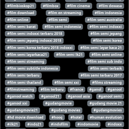
#filmbioskop21
#filmbox
#film cinema
#film dewasa
#film download
#film en streaming
#film indonesia
#film online
#film semi
#film semi australia
#film semi barat
#film semi indonesia
#film semi indoxxi
#film semi indoxxi terbaru 2018
#film semi jepang
#film semi jepang indoxxi 2018
#film semi korea
#film semi korea terbaru 2018 indoxxi
#film semi layar kaca 21
#film semi layarkaca21
#film semi lk21
#film semi online
#film semi streaming
#film semi sub indo
#film semi subtitle indonesia
#film semi terbaik
#film semi terbaru
#film semi terbaru 2017
#film semi thailand
#film semi xxi
#films streaming
#filmstreaming
#film terbaru
#france
#ganol
#ganool
#ganool.watch
#ganool21
#ganool asia
#ganool semi
#ganool xxi
#gudangmovie
#gudang movie 21
#gudangmovie21
#gudang movies
#gudangmovies
#hd movie download
#hooq
#hotel
#human evolution
#ilk21
#indo21
#indofilm
#indomovie
#indoxx