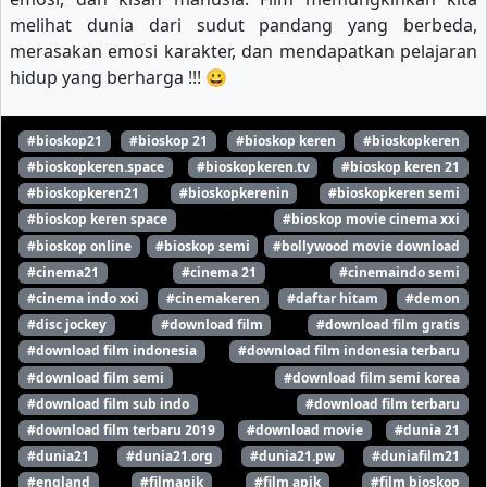
melihat dunia dari sudut pandang yang berbeda,
merasakan emosi karakter, dan mendapatkan pelajaran
hidup yang berharga !!! 😀
#bioskop21
#bioskop 21
#bioskop keren
#bioskopkeren
#bioskopkeren.space
#bioskopkeren.tv
#bioskop keren 21
#bioskopkeren21
#bioskopkerenin
#bioskopkeren semi
#bioskop keren space
#bioskop movie cinema xxi
#bioskop online
#bioskop semi
#bollywood movie download
#cinema21
#cinema 21
#cinemaindo semi
#cinema indo xxi
#cinemakeren
#daftar hitam
#demon
#disc jockey
#download film
#download film gratis
#download film indonesia
#download film indonesia terbaru
#download film semi
#download film semi korea
#download film sub indo
#download film terbaru
#download film terbaru 2019
#download movie
#dunia 21
#dunia21
#dunia21.org
#dunia21.pw
#duniafilm21
#england
#filmapik
#film apik
#film bioskop