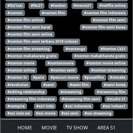
#lk21xxi
#lkc21
#london
#movie21
#netflix online
#nonton
#nonton film
#nonton film indonesia
#nonton film online
#nonton film semi
#nonton film semi barat
#nonton film semi korea
#nonton film semi online
#nonton film semi terbaru 2018 indoxxi
#nonton film streaming
#nontongo
#Nonton Lk21
#nonton mahabarata gratis
#nonton mahabharata gratis
#nonton movie
#nontonmovie
#nonton movie online
#nonton online
#nonton semi
#nonton streaming
#nonton tv
#paris
#pencuri movie
#pusatfilm
#remake
#revolution
#semi
#semi film
#semi korea
#sibling relationship
#streaming
#streaming film
#streaming film indonesia
#streaming film semi
#studio 21
#vampire
#xx1 indo
#xxi indonesia
#xxi indoxx1
#xxi indo xxi
#xxi movie
#xxi semi
#xxi streaming
HOME
MOVIE
TV SHOW
AREA 51