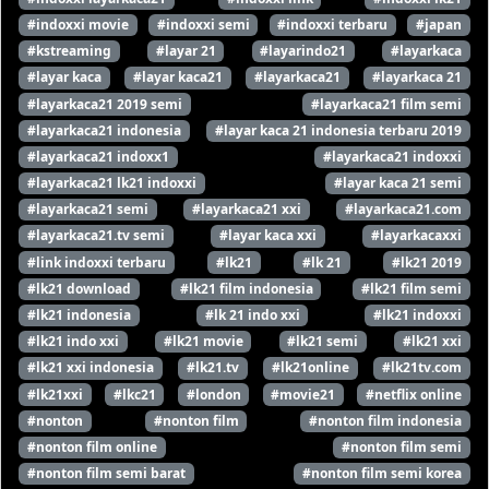
#indoxxi movie
#indoxxi semi
#indoxxi terbaru
#japan
#kstreaming
#layar 21
#layarindo21
#layarkaca
#layar kaca
#layar kaca21
#layarkaca21
#layarkaca 21
#layarkaca21 2019 semi
#layarkaca21 film semi
#layarkaca21 indonesia
#layar kaca 21 indonesia terbaru 2019
#layarkaca21 indoxx1
#layarkaca21 indoxxi
#layarkaca21 lk21 indoxxi
#layar kaca 21 semi
#layarkaca21 semi
#layarkaca21 xxi
#layarkaca21.com
#layarkaca21.tv semi
#layar kaca xxi
#layarkacaxxi
#link indoxxi terbaru
#lk21
#lk 21
#lk21 2019
#lk21 download
#lk21 film indonesia
#lk21 film semi
#lk21 indonesia
#lk 21 indo xxi
#lk21 indoxxi
#lk21 indo xxi
#lk21 movie
#lk21 semi
#lk21 xxi
#lk21 xxi indonesia
#lk21.tv
#lk21online
#lk21tv.com
#lk21xxi
#lkc21
#london
#movie21
#netflix online
#nonton
#nonton film
#nonton film indonesia
#nonton film online
#nonton film semi
#nonton film semi barat
#nonton film semi korea