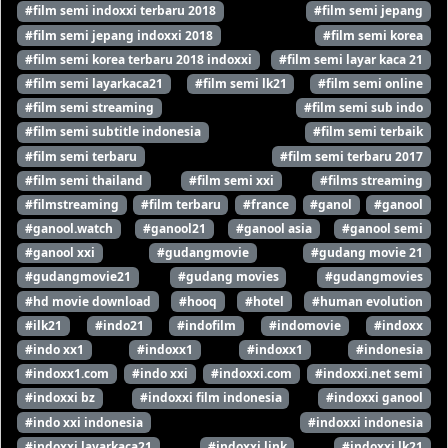
#film semi indoxxi terbaru 2018
#film semi jepang
#film semi jepang indoxxi 2018
#film semi korea
#film semi korea terbaru 2018 indoxxi
#film semi layar kaca 21
#film semi layarkaca21
#film semi lk21
#film semi online
#film semi streaming
#film semi sub indo
#film semi subtitle indonesia
#film semi terbaik
#film semi terbaru
#film semi terbaru 2017
#film semi thailand
#film semi xxi
#films streaming
#filmstreaming
#film terbaru
#france
#ganol
#ganool
#ganool.watch
#ganool21
#ganool asia
#ganool semi
#ganool xxi
#gudangmovie
#gudang movie 21
#gudangmovie21
#gudang movies
#gudangmovies
#hd movie download
#hooq
#hotel
#human evolution
#ilk21
#indo21
#indofilm
#indomovie
#indoxx
#indo xx1
#indoxx1
#indoxx1
#indonesia
#indoxx1.com
#indo xxi
#indoxxi.com
#indoxxi.net semi
#indoxxi bz
#indoxxi film indonesia
#indoxxi ganool
#indo xxi indonesia
#indoxxi indonesia
#indoxxi layarkaca21
#indoxxi link
#indoxxi lk21