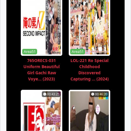
Area51
Area51
765ORECS-031
LOL-221 Ro Special
Uniform Beautiful
Childhood
Girl Gachi Raw
Discovered
Voye... (2023)
Capturing ... (2024)
00:43:25
00:46:20