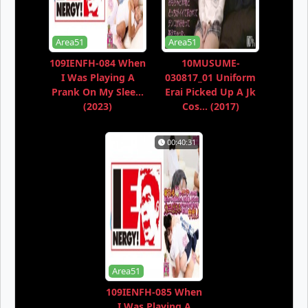
Area51
Area51
109IENFH-084 When
10MUSUME-
I Was Playing A
030817_01 Uniform
Prank On My Slee...
Erai Picked Up A Jk
(2023)
Cos... (2017)
00:40:31
Area51
109IENFH-085 When
I Was Playing A