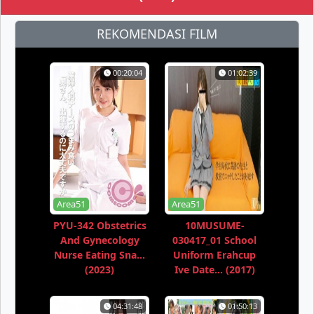
REKOMENDASI FILM
00:20:04
01:02:39
Area51
Area51
PYU-342 Obstetrics
10MUSUME-
And Gynecology
030417_01 School
Nurse Eating Sna...
Uniform Erahcup
(2023)
Ive Date... (2017)
04:31:48
01:50:13