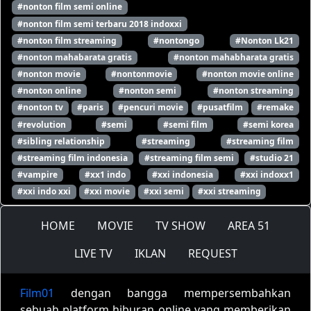
#nonton film semi online
#nonton film semi terbaru 2018 indoxxi
#nonton film streaming
#nontongo
#Nonton Lk21
#nonton mahabarata gratis
#nonton mahabharata gratis
#nonton movie
#nontonmovie
#nonton movie online
#nonton online
#nonton semi
#nonton streaming
#nonton tv
#paris
#pencuri movie
#pusatfilm
#remake
#revolution
#semi
#semi film
#semi korea
#sibling relationship
#streaming
#streaming film
#streaming film indonesia
#streaming film semi
#studio 21
#vampire
#xx1 indo
#xxi indonesia
#xxi indoxx1
#xxi indo xxi
#xxi movie
#xxi semi
#xxi streaming
HOME
MOVIE
TV SHOW
AREA 51
LIVE TV
IKLAN
REQUEST
Film01
dengan bangga mempersembahkan
sebuah platform hiburan online yang memberikan