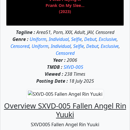
Prank On My Slee...
(2023)
Tagline :
Area51, Porn, XXX, Adult, JAV, Censored
Genre :
Uniform
,
Individual
,
Selfie
,
Debut
,
Exclusive
,
Censored
,
Uniform
,
Individual
,
Selfie
,
Debut
,
Exclusive
,
Censored
Year :
2006
TMDB :
SXVD-005
Viewed :
238 Times
Posting Date :
18 July 2025
Overview SXVD-005 Fallen Angel Rin
Yuuki
SXVD005 Fallen Angel Rin Yuuki