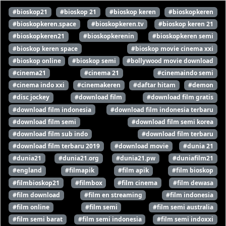
#bioskop21
#bioskop 21
#bioskop keren
#bioskopkeren
#bioskopkeren.space
#bioskopkeren.tv
#bioskop keren 21
#bioskopkeren21
#bioskopkerenin
#bioskopkeren semi
#bioskop keren space
#bioskop movie cinema xxi
#bioskop online
#bioskop semi
#bollywood movie download
#cinema21
#cinema 21
#cinemaindo semi
#cinema indo xxi
#cinemakeren
#daftar hitam
#demon
#disc jockey
#download film
#download film gratis
#download film indonesia
#download film indonesia terbaru
#download film semi
#download film semi korea
#download film sub indo
#download film terbaru
#download film terbaru 2019
#download movie
#dunia 21
#dunia21
#dunia21.org
#dunia21.pw
#duniafilm21
#england
#filmapik
#film apik
#film bioskop
#filmbioskop21
#filmbox
#film cinema
#film dewasa
#film download
#film en streaming
#film indonesia
#film online
#film semi
#film semi australia
#film semi barat
#film semi indonesia
#film semi indoxxi