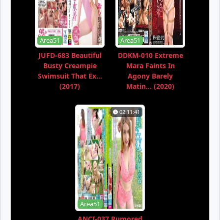
Area51
Area51
JUFD-683 Beautiful
DDKM-010 Extreme
Busty Creampie
Mara Faints In
Swimsuit That Ex...
Agony Barely
(2017)
Matin... (2020)
02:11:41
Area51
ANCI-037 Rumored