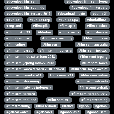
#download film semi
#download film semi korea
#download film sub indo
#download film terbaru
#download film terbaru 2019
#download movie
#dunia 21
#dunia21
#dunia21.org
#dunia21.pw
#duniafilm21
#england
#filmapik
#film apik
#film bioskop
#filmbioskop21
#filmbox
#film cinema
#film dewasa
#film download
#film en streaming
#film indonesia
#film online
#film semi
#film semi australia
#film semi barat
#film semi indonesia
#film semi indoxxi
#film semi indoxxi terbaru 2018
#film semi jepang
#film semi jepang indoxxi 2018
#film semi korea
#film semi korea terbaru 2018 indoxxi
#film semi layar kaca 21
#film semi layarkaca21
#film semi lk21
#film semi online
#film semi streaming
#film semi sub indo
#film semi subtitle indonesia
#film semi terbaik
#film semi terbaru
#film semi terbaru 2017
#film semi thailand
#film semi xxi
#films streaming
#filmstreaming
#film terbaru
#france
#ganol
#ganool
#ganool.watch
#ganool21
#ganool asia
#ganool semi