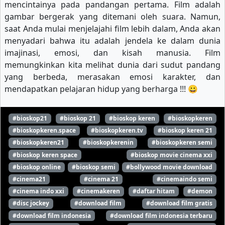
mencintainya pada pandangan pertama. Film adalah
gambar bergerak yang ditemani oleh suara. Namun,
saat Anda mulai menjelajahi film lebih dalam, Anda akan
menyadari bahwa itu adalah jendela ke dalam dunia
imajinasi, emosi, dan kisah manusia. Film
memungkinkan kita melihat dunia dari sudut pandang
yang berbeda, merasakan emosi karakter, dan
mendapatkan pelajaran hidup yang berharga !!! 😀
#bioskop21
#bioskop 21
#bioskop keren
#bioskopkeren
#bioskopkeren.space
#bioskopkeren.tv
#bioskop keren 21
#bioskopkeren21
#bioskopkerenin
#bioskopkeren semi
#bioskop keren space
#bioskop movie cinema xxi
#bioskop online
#bioskop semi
#bollywood movie download
#cinema21
#cinema 21
#cinemaindo semi
#cinema indo xxi
#cinemakeren
#daftar hitam
#demon
#disc jockey
#download film
#download film gratis
#download film indonesia
#download film indonesia terbaru