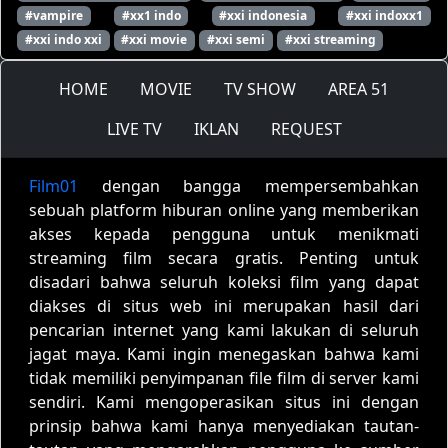
#vampire
#xx1 indo
#xxi indonesia
#xxi indoxx1
#xxi indo xxi
#xxi movie
#xxi semi
#xxi streaming
HOME
MOVIE
TV SHOW
AREA 51
LIVE TV
IKLAN
REQUEST
Film01
dengan bangga mempersembahkan
sebuah platform hiburan online yang memberikan
akses kepada pengguna untuk menikmati
streaming film secara gratis. Penting untuk
disadari bahwa seluruh koleksi film yang dapat
diakses di situs web ini merupakan hasil dari
pencarian internet yang kami lakukan di seluruh
jagat maya. Kami ingin menegaskan bahwa kami
tidak memiliki penyimpanan file film di server kami
sendiri. Kami mengoperasikan situs ini dengan
prinsip bahwa kami hanya menyediakan tautan-