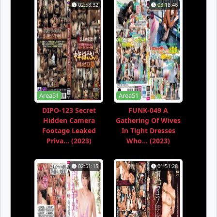
02:58:32
03:18:46
Area51
Area51
DIPO-123 Secret
FUNK-049 A
Hidden Camera
Gathering Of Wives
Footage Leaked
In Tight Dresses
Priva... (2023)
Who... (2023)
02:51:15
01:51:28