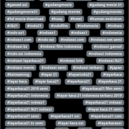
#ganool xxi
#gudangmovie
#gudang movie 21
#gudangmovie21
#gudang movies
#gudangmovies
#hd movie download
#hooq
#hotel
#human evolution
#ilk21
#indo21
#indofilm
#indomovie
#indoxx
#indo xx1
#indoxx1
#indoxx1
#indonesia
#indoxx1.com
#indo xxi
#indoxxi.com
#indoxxi.net semi
#indoxxi bz
#indoxxi film indonesia
#indoxxi ganool
#indo xxi indonesia
#indoxxi indonesia
#indoxxi layarkaca21
#indoxxi link
#indoxxi lk21
#indoxxi movie
#indoxxi semi
#indoxxi terbaru
#japan
#kstreaming
#layar 21
#layarindo21
#layarkaca
#layar kaca
#layar kaca21
#layarkaca21
#layarkaca 21
#layarkaca21 2019 semi
#layarkaca21 film semi
#layarkaca21 indonesia
#layar kaca 21 indonesia terbaru 2019
#layarkaca21 indoxx1
#layarkaca21 indoxxi
#layarkaca21 lk21 indoxxi
#layar kaca 21 semi
#layarkaca21 semi
#layarkaca21 xxi
#layarkaca21.com
#layarkaca21.tv semi
#layar kaca xxi
#layarkacaxxi