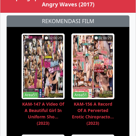
Angry Waves (2017)
REKOMENDASI FILM
02:00:29
02:00:29
Area51
Area51
KAM-147 A Video Of
KAM-156 A Record
A Beautiful Girl In
Of A Perverted
Uniform Sho...
Erotic Chiropracto...
(2023)
(2023)