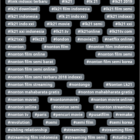
#link indoxxi terbaru
#lk21
#lk 21
#lk21 2019
#lk21 download
#lk21 film indonesia
#lk21 film semi
#lk21 indonesia
#lk 21 indo xxi
#lk21 indoxxi
#lk21 indo xxi
#lk21 movie
#lk21 semi
#lk21 xxi
#lk21 xxi indonesia
#lk21.tv
#lk21online
#lk21tv.com
#lk21xxi
#lkc21
#london
#movie21
#netflix online
#nonton
#nonton film
#nonton film indonesia
#nonton film online
#nonton film semi
#nonton film semi barat
#nonton film semi korea
#nonton film semi online
#nonton film semi terbaru 2018 indoxxi
#nonton film streaming
#nontongo
#Nonton Lk21
#nonton mahabarata gratis
#nonton mahabharata gratis
#nonton movie
#nontonmovie
#nonton movie online
#nonton online
#nonton semi
#nonton streaming
#nonton tv
#paris
#pencuri movie
#pusatfilm
#remake
#revolution
#semi
#semi film
#semi korea
#sibling relationship
#streaming
#streaming film
#streaming film indonesia
#streaming film semi
#studio 21