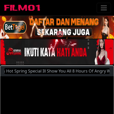
ring Special Ill Show You All 8 Hours Of Angry Waves (201