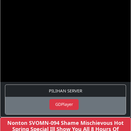
PILIHAN SERVER
GDPlayer
Nonton SVOMN-094 Shame Mischievous Hot
Spring Special Ill Show You All 8 Hours Of