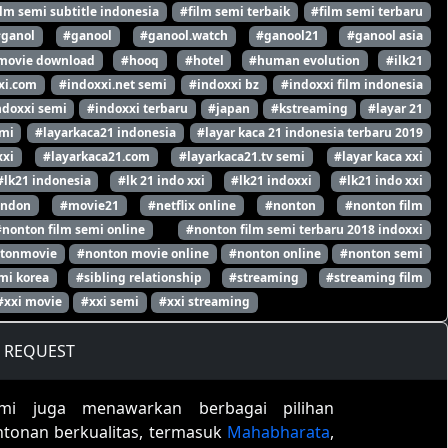
ilm semi subtitle indonesia
#film semi terbaik
#film semi terbaru
#ganol
#ganool
#ganool.watch
#ganool21
#ganool asia
movie download
#hooq
#hotel
#human evolution
#ilk21
xi.com
#indoxxi.net semi
#indoxxi bz
#indoxxi film indonesia
ndoxxi semi
#indoxxi terbaru
#japan
#kstreaming
#layar 21
emi
#layarkaca21 indonesia
#layar kaca 21 indonesia terbaru 2019
xxi
#layarkaca21.com
#layarkaca21.tv semi
#layar kaca xxi
#lk21 indonesia
#lk 21 indo xxi
#lk21 indoxxi
#lk21 indo xxi
ondon
#movie21
#netflix online
#nonton
#nonton film
#nonton film semi online
#nonton film semi terbaru 2018 indoxxi
tonmovie
#nonton movie online
#nonton online
#nonton semi
mi korea
#sibling relationship
#streaming
#streaming film
#xxi movie
#xxi semi
#xxi streaming
REQUEST
mi juga menawarkan berbagai pilihan
ntonan berkualitas, termasuk
Mahabharata
,