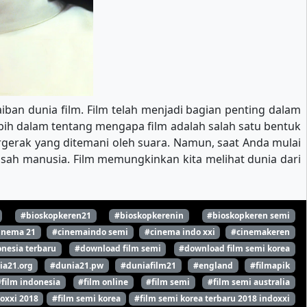
iban dunia film. Film telah menjadi bagian penting dalam
lebih dalam tentang mengapa film adalah salah satu bentuk
gerak yang ditemani oleh suara. Namun, saat Anda mulai
kisah manusia. Film memungkinkan kita melihat dunia dari
#bioskopkeren21
#bioskopkerenin
#bioskopkeren semi
inema 21
#cinemaindo semi
#cinema indo xxi
#cinemakeren
nesia terbaru
#download film semi
#download film semi korea
ia21.org
#dunia21.pw
#duniafilm21
#england
#filmapik
#film indonesia
#film online
#film semi
#film semi australia
oxxi 2018
#film semi korea
#film semi korea terbaru 2018 indoxxi