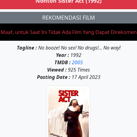
Nonton Sister Act (1992)
REKOMENDASI FILM
aaf, untuk Saat Ini Tidak Ada Film Yang Dapat Direkome
Tagline :
No booze! No sex! No drugs!... No way!
Year :
1992
TMDB :
2005
Viewed :
925 Times
Posting Date :
17 April 2023