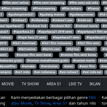
#film semi online
#film semi streaming
#film semi sub indo
#f
#films streaming
#filmstreaming
#film terbaru
#france
21
#gudangmovie21
#gudang movies
#gudangmovies
#hd 
doxx1
#indoxx1
#indonesia
#indoxx1.com
#indo xxi
#indox
xxi layarkaca21
#indoxxi link
#indoxxi lk21
#indoxxi movie
#i
kaca21
#layarkaca 21
#layarkaca21 2019 semi
#layarkaca21 film s
 indoxxi
#layar kaca 21 semi
#layarkaca21 semi
#layarkaca21 
 2019
#lk21 download
#lk21 film indonesia
#lk21 film semi
#lk21.tv
#lk21online
#lk21tv.com
#lk21xxi
#lkc21
#l
 semi
#nonton film semi barat
#nonton film semi korea
habarata gratis
#nonton mahabharata gratis
#nonton movie
#non
#pusatfilm
#remake
#revolution
#semi
#semi film
#se
vampire
#xx1 indo
#xxi indonesia
#xxi indoxx1
#xxi indo xxi
MOVIE
TV SHOW
AREA 51
LIVE TV
IKLAN
kan
Kami menyediakan berbagai pilihan genre
Film
Ka
ang
atau Movie
,
TV Show
,
Area 51
dan tahun rilis
to