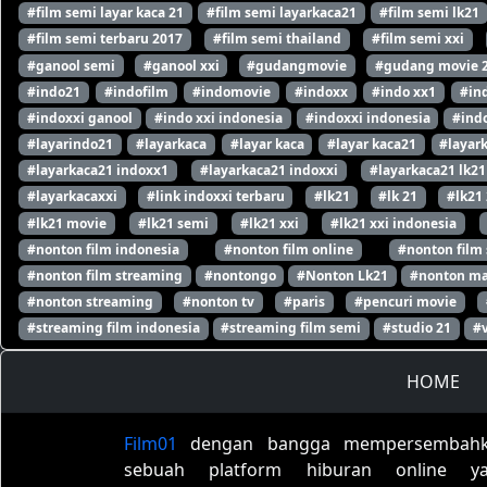
#film semi layar kaca 21
#film semi layarkaca21
#film semi lk21
#film semi terbaru 2017
#film semi thailand
#film semi xxi
#ganool semi
#ganool xxi
#gudangmovie
#gudang movie 
#indo21
#indofilm
#indomovie
#indoxx
#indo xx1
#in
#indoxxi ganool
#indo xxi indonesia
#indoxxi indonesia
#indo
#layarindo21
#layarkaca
#layar kaca
#layar kaca21
#layar
#layarkaca21 indoxx1
#layarkaca21 indoxxi
#layarkaca21 lk21
#layarkacaxxi
#link indoxxi terbaru
#lk21
#lk 21
#lk21
#lk21 movie
#lk21 semi
#lk21 xxi
#lk21 xxi indonesia
#nonton film indonesia
#nonton film online
#nonton film
#nonton film streaming
#nontongo
#Nonton Lk21
#nonton ma
#nonton streaming
#nonton tv
#paris
#pencuri movie
#streaming film indonesia
#streaming film semi
#studio 21
#
HOME
Film01
dengan bangga mempersembah
sebuah platform hiburan online y