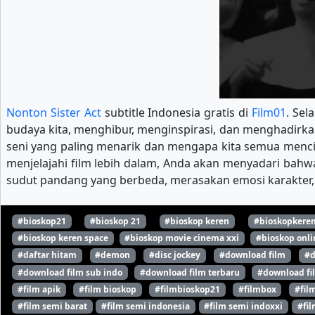
Nonton Sister Act
subtitle Indonesia gratis di
Film01
. Sel
budaya kita, menghibur, menginspirasi, dan menghadirkan 
seni yang paling menarik dan mengapa kita semua menci
menjelajahi film lebih dalam, Anda akan menyadari bahwa
sudut pandang yang berbeda, merasakan emosi karakter, 
#bioskop21
#bioskop 21
#bioskop keren
#bioskopkere
#bioskop keren space
#bioskop movie cinema xxi
#bioskop onli
#daftar hitam
#demon
#disc jockey
#download film
#d
#download film sub indo
#download film terbaru
#download fi
#film apik
#film bioskop
#filmbioskop21
#filmbox
#fil
#film semi barat
#film semi indonesia
#film semi indoxxi
#fil